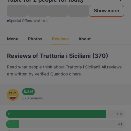
Show more
Special Offers available
Menu
Photos
Reviews
About
Reviews of Trattoria i Siciliani (370)
Read what people think about Trattoria i Siciliani! All reviews
are written by verified Quandoo diners.
5.8
/
6
370 reviews
310
6
41
5