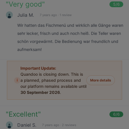
"
Very good
"
5
/6
Julia M.
7 years ago
·
1 review
Wir hatten das Fischmenü und wirklich alle Gänge waren
sehr lecker, frisch und auch noch heiß. Die Teller waren
schön vorgewärmt. Die Bedienung war freundlich und
aufmerksam!
Important Update:
Quandoo is closing down. This is
i
a planned, phased process and
More details
our platform remains available until
30 September 2026
.
"
Excellent
"
6
/6
Daniel S.
7 years ago
·
2 reviews