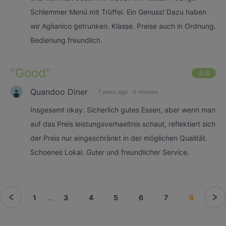
Schlemmer Menü mit Trüffel. Ein Genuss! Dazu haben
wir Aglianico getrunken. Klasse. Preise auch in Ordnung.
Bedienung freundlich.
"
Good
"
4
/6
Quandoo Diner
7 years ago
·
0 reviews
Insgesamt okay. Sicherlich gutes Essen, aber wenn man
auf das Preis leistungsverhaeltnis schaut, reflektiert sich
der Preis nur eingeschränkt in der möglichen Qualität.
Schoenes Lokal. Guter und freundlicher Service.
1
...
3
4
5
6
7
8