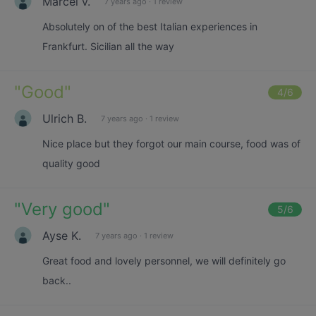
Marcel v.
7 years ago
·
1 review
Absolutely on of the best Italian experiences in
Frankfurt. Sicilian all the way
"
Good
"
4
/6
Ulrich B.
7 years ago
·
1 review
Nice place but they forgot our main course, food was of
quality good
"
Very good
"
5
/6
Ayse K.
7 years ago
·
1 review
Great food and lovely personnel, we will definitely go
back..