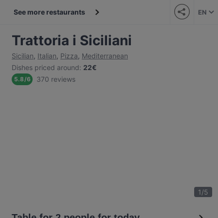
See more restaurants
EN
Trattoria i Siciliani
Sicilian
,
Italian
,
Pizza
,
Mediterranean
Dishes priced around
:
22€
370 reviews
5.8
/
6
1
/
5
Table for 2 people for today