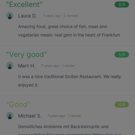
"
Excellent
"
6
/6
Laura D.
7 years ago
·
2 reviews
Amazing food, great choice of fish, meat and
vegetarian meals- real gem in the heart of Frankfurt
"
Very good
"
5
/6
Mert H.
7 years ago
·
1 review
It was a nice traditional Sicilian Restaurant. We really
enjoyed it.
"
Good
"
4
/6
Michael S.
7 years ago
·
1 review
Gemütliches Ambiente mit Backsteinoptik und
ausgewählten Flaschen renommierter Weingüter, nur