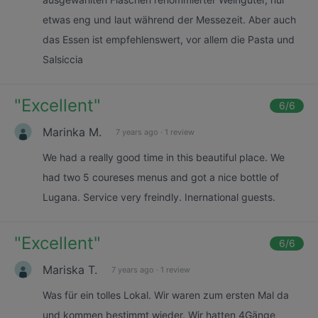
etwas eng und laut während der Messezeit. Aber auch
das Essen ist empfehlenswert, vor allem die Pasta und
Salsiccia
"
Excellent
"
6
/6
Marinka M.
7 years ago
·
1 review
We had a really good time in this beautiful place. We
had two 5 coureses menus and got a nice bottle of
Lugana. Service very freindly. Inernational guests.
"
Excellent
"
6
/6
Mariska T.
7 years ago
·
1 review
Was für ein tolles Lokal. Wir waren zum ersten Mal da
und kommen bestimmt wieder. Wir hatten 4Gänge