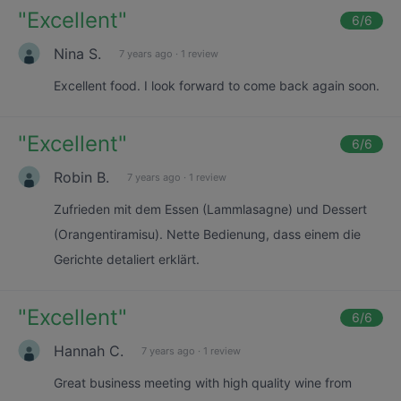
"
Excellent
"
6
/6
Nina S.
7 years ago
·
1 review
Excellent food. I look forward to come back again soon.
"
Excellent
"
6
/6
Robin B.
7 years ago
·
1 review
Zufrieden mit dem Essen (Lammlasagne) und Dessert
(Orangentiramisu). Nette Bedienung, dass einem die
Gerichte detaliert erklärt.
"
Excellent
"
6
/6
Hannah C.
7 years ago
·
1 review
Great business meeting with high quality wine from