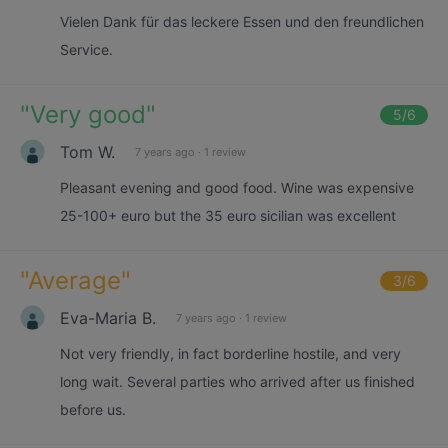
Vielen Dank für das leckere Essen und den freundlichen
Service.
"
Very good
"
5
/6
Tom W.
7 years ago
·
1 review
Pleasant evening and good food. Wine was expensive
25-100+ euro but the 35 euro sicilian was excellent
"
Average
"
3
/6
Eva-Maria B.
7 years ago
·
1 review
Not very friendly, in fact borderline hostile, and very
long wait. Several parties who arrived after us finished
before us.