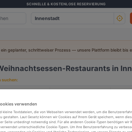
SCHNELLE & KOSTENLOSE RESERVIERUNG
t ein geplanter, schrittweiser Prozess — unsere Plattform bleibt bis 
Weihnachtsessen-Restaurants in Inn
h suchen:
Personen
Datum
Uhrz
Cookies verwenden
p bewertet
In der Nähe
d kleine Textdateien, die von Webseiten verwendet werden, um die Benutzererfah
 zu gestalten. Laut Gesetz können wir Cookies auf Ihrem Gerät speichern, wenn dies
ser Seite unbedingt notwendig sind. Für alle anderen Cookie-Typen benötigen wir Ih
 verwendet unterschiedliche Cookie-Typen. Um Ihre Benutzererfahrung zu verbess
Relevanz