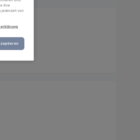
timieren und
e Ihre
 jederzeit von
zerklärung
kzeptieren