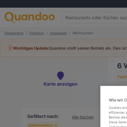
Restaurants
Frankfurt
Innenstadt
Weihnachten
i
Wichtiges Update:
Quandoo stellt seinen Betrieb ein. Dies is
6
Tisc
Karte anzeigen
Wie wir 
To
Cookies sin
effizienter
Gefiltert nach:
Alle löschen
Betrieb die
Diese Seite
Online buchbar