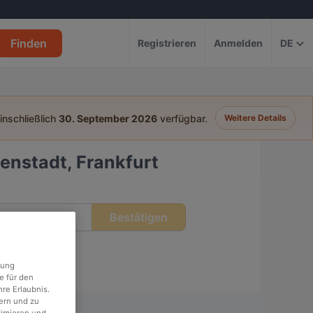
Finden
Registrieren
Anmelden
DE
einschließlich
30. September 2026
verfügbar.
Weitere Details
enstadt, Frankfurt
Bestätigen
eit
rung
e für den
re Erlaubnis.
ern und zu