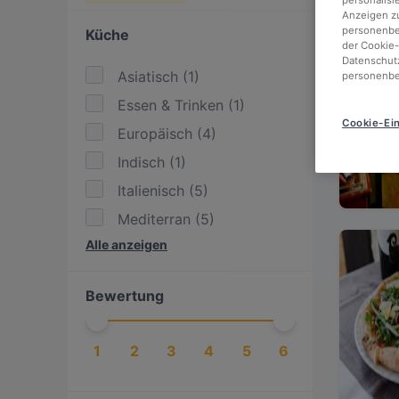
personalisi
Anzeigen zu
personenbez
Küche
der Cookie-
Datenschutz
Asiatisch
(
1
)
personenbe
Essen & Trinken
(
1
)
Cookie-Ein
Europäisch
(
4
)
Indisch
(
1
)
Italienisch
(
5
)
Mediterran
(
5
)
Alle anzeigen
Pasta
(
1
)
Pizza
(
2
)
Bewertung
1
2
3
4
5
6