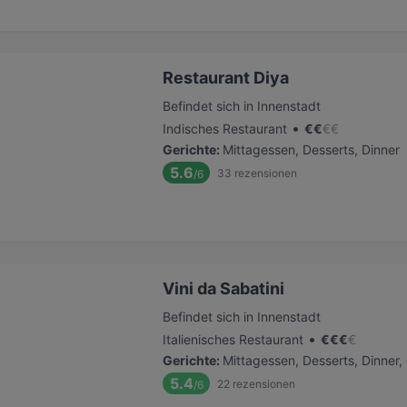
Restaurant Diya
Befindet sich in Innenstadt
•
Indisches Restaurant
€
€
€
€
Gerichte
:
Mittagessen, Desserts, Dinner
5.6
33
rezensionen
/6
Vini da Sabatini
Befindet sich in Innenstadt
•
Italienisches Restaurant
€
€
€
€
Gerichte
:
Mittagessen, Desserts, Dinner
5.4
22
rezensionen
/6