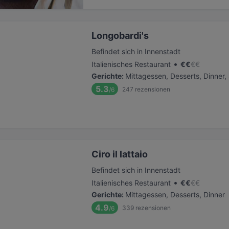
Longobardi's
Befindet sich in Innenstadt
•
Italienisches Restaurant
€
€
€
€
Gerichte
:
Mittagessen, Desserts, Dinner
5.3
247
rezensionen
/6
Ciro il lattaio
Befindet sich in Innenstadt
•
Italienisches Restaurant
€
€
€
€
Gerichte
:
Mittagessen, Desserts, Dinner
4.9
339
rezensionen
/6