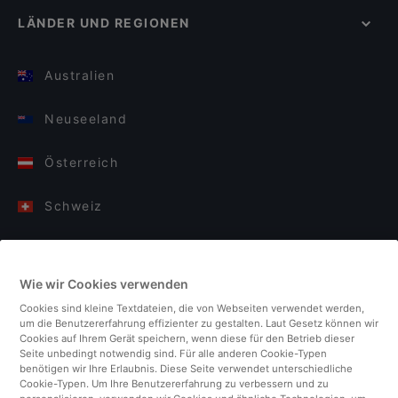
LÄNDER UND REGIONEN
Australien
Neuseeland
Österreich
Schweiz
Deutschland
Wie wir Cookies verwenden
Italien
Cookies sind kleine Textdateien, die von Webseiten verwendet werden,
um die Benutzererfahrung effizienter zu gestalten. Laut Gesetz können wir
Finnland
Cookies auf Ihrem Gerät speichern, wenn diese für den Betrieb dieser
Seite unbedingt notwendig sind. Für alle anderen Cookie-Typen
benötigen wir Ihre Erlaubnis. Diese Seite verwendet unterschiedliche
Vereinigtes Königreich
Cookie-Typen. Um Ihre Benutzererfahrung zu verbessern und zu