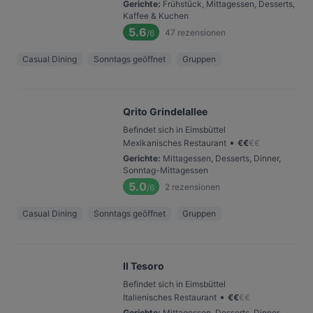
Gerichte
:
Frühstück, Mittagessen, Desserts,
Kaffee & Kuchen
5.6
47
rezensionen
/6
Casual Dining
Sonntags geöffnet
Gruppen
Qrito Grindelallee
Befindet sich in Eimsbüttel
•
Mexikanisches Restaurant
€
€
€
€
Gerichte
:
Mittagessen, Desserts, Dinner,
Sonntag-Mittagessen
5.0
2
rezensionen
/6
Casual Dining
Sonntags geöffnet
Gruppen
Il Tesoro
Befindet sich in Eimsbüttel
•
Italienisches Restaurant
€
€
€
€
Gerichte
:
Mittagessen, Desserts, Dinner