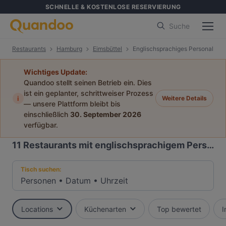
SCHNELLE & KOSTENLOSE RESERVIERUNG
Suche
Restaurants
Hamburg
Eimsbüttel
Englischsprachiges Personal
Wichtiges Update:
Quandoo stellt seinen Betrieb ein. Dies
ist ein geplanter, schrittweiser Prozess
i
Weitere Details
— unsere Plattform bleibt bis
einschließlich
30. September 2026
verfügbar.
11
Restaurants mit englischsprachigem Personal in Eimsbüttel, Hamburg
Tisch suchen:
Personen
•
Datum
•
Uhrzeit
Locations
Küchenarten
Top bewertet
I