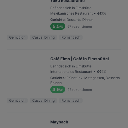
Yaku Restaurante
Befindet sich in Eimsbüttel
•
Mexikanisches Restaurant
€
€
€
€
Gerichte
:
Desserts, Dinner
5.5
67
rezensionen
/6
Gemütlich
Casual Dining
Romantisch
Café Eims | Café in Eimsbüttel
Befindet sich in Eimsbüttel
•
Internationales Restaurant
€
€
€
€
Gerichte
:
Frühstück, Mittagessen, Desserts,
Brunch
4.9
25
rezensionen
/6
Gemütlich
Casual Dining
Romantisch
Maybach