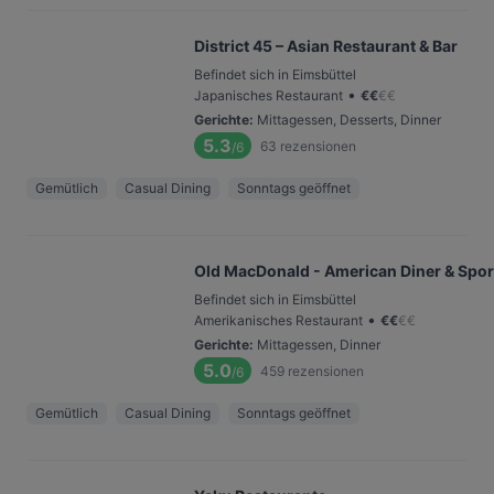
District 45 – Asian Restaurant & Bar
Befindet sich in Eimsbüttel
•
Japanisches Restaurant
€
€
€
€
Gerichte
:
Mittagessen, Desserts, Dinner
5.3
63
rezensionen
/6
Gemütlich
Casual Dining
Sonntags geöffnet
Old MacDonald - American Diner & Spor
Befindet sich in Eimsbüttel
•
Amerikanisches Restaurant
€
€
€
€
Gerichte
:
Mittagessen, Dinner
5.0
459
rezensionen
/6
Gemütlich
Casual Dining
Sonntags geöffnet