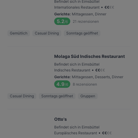
Befindet sich in Eimsbüttel
•
Internationales Restaurant
€
€
€
€
Gerichte
:
Mittagessen, Dinner
5.2
21
rezensionen
/6
Gemütlich
Casual Dining
Sonntags geöffnet
Molaga Süd Indisches Restaurant
Befindet sich in Eimsbüttel
•
Indisches Restaurant
€
€
€
€
Gerichte
:
Mittagessen, Desserts, Dinner
4.9
8
rezensionen
/6
Casual Dining
Sonntags geöffnet
Gruppen
Otto's
Befindet sich in Eimsbüttel
•
Europäisches Restaurant
€
€
€
€