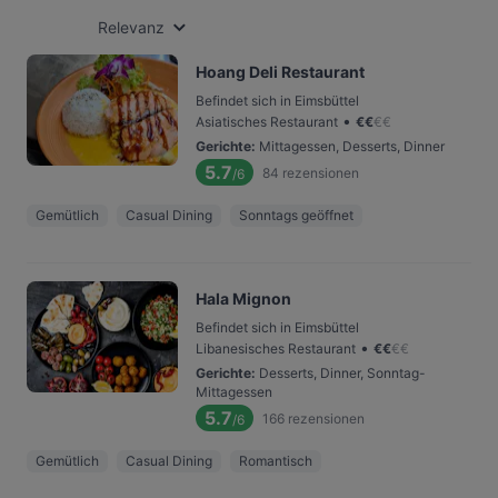
Relevanz
Hoang Deli Restaurant
Befindet sich in Eimsbüttel
•
Asiatisches Restaurant
€
€
€
€
Gerichte
:
Mittagessen, Desserts, Dinner
5.7
84
rezensionen
/6
Gemütlich
Casual Dining
Sonntags geöffnet
Hala Mignon
Befindet sich in Eimsbüttel
•
Libanesisches Restaurant
€
€
€
€
Gerichte
:
Desserts, Dinner, Sonntag-
Mittagessen
5.7
166
rezensionen
/6
Gemütlich
Casual Dining
Romantisch