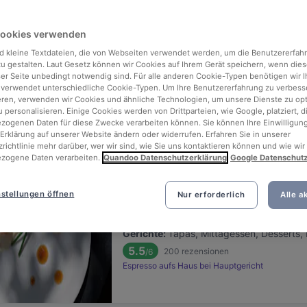
ng for delicious restaurants near U-Bahn Christophstraße Mediapark
Cookies verwenden
 rounded up the top places to eat and drink around U-Bahn Christop
ln, without the stress of waiting in line (and getting hungry 😩).
d kleine Textdateien, die von Webseiten verwendet werden, um die Benutzererfah
 zu gestalten. Laut Gesetz können wir Cookies auf Ihrem Gerät speichern, wenn dies
ser Seite unbedingt notwendig sind. Für alle anderen Cookie-Typen benötigen wir Ih
 out our list of the best restaurants and bars near U-Bahn Christo
 verwendet unterschiedliche Cookie-Typen. Um Ihre Benutzererfahrung zu verbess
eren, verwenden wir Cookies und ähnliche Technologien, um unsere Dienste zu op
elax, unwind, and enjoy a tasty slice of Köln.
 personalisieren. Einige Cookies werden von Drittparteien, wie Google, platziert, di
ogenen Daten für diese Zwecke verarbeiten können. Sie können Ihre Einwilligung
Erklärung auf unserer Website ändern oder widerrufen. Erfahren Sie in unserer
Relevanz
richtlinie mehr darüber, wer wir sind, wie Sie uns kontaktieren können und wie wir
zogene Daten verarbeiten.
Quandoo Datenschutzerklärung
Google Datenschut
Trapas III Könige
stellungen öffnen
Nur erforderlich
Alle a
Befindet sich in Neustadt-Nord
•
Internationales Restaurant
€
€
€
€
Gerichte
:
Tapas, Mittagessen, Desserts, 
5.5
200
rezensionen
/6
Espresso aufs Haus bei Hauptgericht