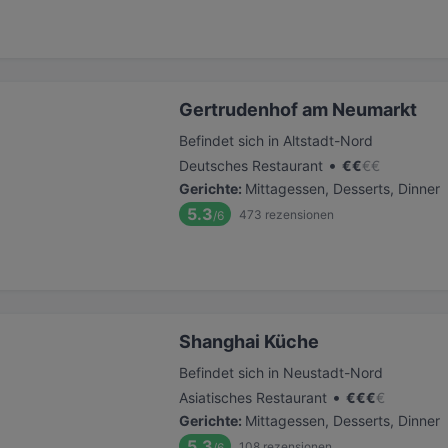
Gertrudenhof am Neumarkt
Befindet sich in Altstadt-Nord
•
Deutsches Restaurant
€
€
€
€
Gerichte
:
Mittagessen, Desserts, Dinner
5.3
473
rezensionen
/6
Shanghai Küche
Befindet sich in Neustadt-Nord
•
Asiatisches Restaurant
€
€
€
€
Gerichte
:
Mittagessen, Desserts, Dinner
5.3
108
rezensionen
/6