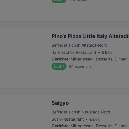
Pino‘s Pizza Little Italy Altsta
Befindet sich in Altstadt-Nord
•
Italienisches Restaurant
€
€
€
€
Gerichte
:
Mittagessen, Desserts, Dinner
5.3
67
rezensionen
/6
Saigyo
Befindet sich in Neustadt-Nord
•
Sushi-Restaurant
€
€
€
€
Gerichte
:
Mittagessen, Desserts, Dinner