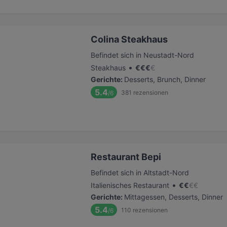
Colina Steakhaus
Befindet sich in Neustadt-Nord
•
Steakhaus
€
€
€
€
Gerichte
:
Desserts, Brunch, Dinner
5.4
381
rezensionen
/6
Restaurant Bepi
Befindet sich in Altstadt-Nord
•
Italienisches Restaurant
€
€
€
€
Gerichte
:
Mittagessen, Desserts, Dinner
5.4
110
rezensionen
/6