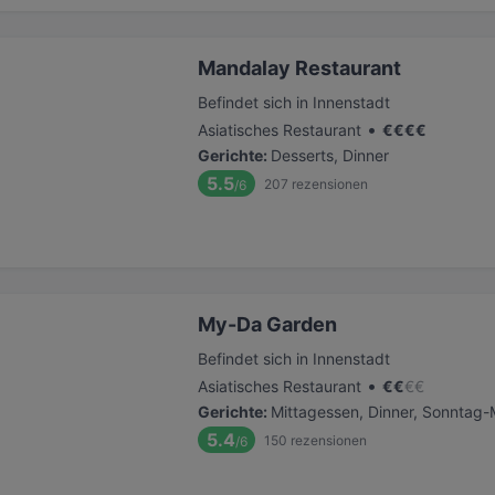
Mandalay Restaurant
Befindet sich in Innenstadt
•
Asiatisches Restaurant
€
€
€
€
Gerichte
:
Desserts, Dinner
5.5
207
rezensionen
/6
My-Da Garden
Befindet sich in Innenstadt
•
Asiatisches Restaurant
€
€
€
€
Gerichte
:
Mittagessen, Dinner, Sonntag-
5.4
150
rezensionen
/6