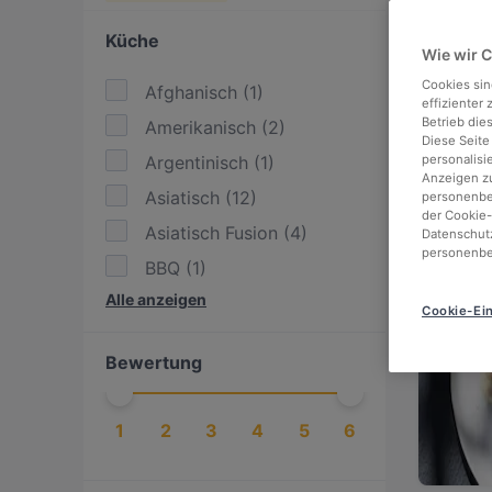
Looki
Küche
Wie wir 
We've
of Kö
Cookies sin
Afghanisch
(
1
)
effizienter
Betrieb die
Amerikanisch
(
2
)
Check
Diese Seite
Argentinisch
(
1
)
personalisi
can r
Anzeigen zu
Asiatisch
(
12
)
personenbez
der Cookie-
Asiatisch Fusion
(
4
)
Datenschutz
personenbe
BBQ
(
1
)
967 m
Alle anzeigen
Burger
(
3
)
Cookie-Ein
Chinesisch
(
1
)
Bewertung
Deutsch
(
3
)
Essen & Trinken
(
5
)
1
2
3
4
5
6
Europäisch
(
9
)
Fusion
(
1
)