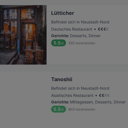
Lütticher
Befindet sich in Neustadt-Nord
•
Deutsches Restaurant
€
€
€
€
Gerichte
:
Desserts, Dinner
5.5
392
rezensionen
/6
Tanoshii
Befindet sich in Neustadt-Nord
•
Asiatisches Restaurant
€
€
€
€
Gerichte
:
Mittagessen, Desserts, Dinner
5.5
905
rezensionen
/6