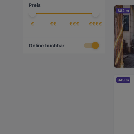
Preis
Getränke
(
3
)
882 m
Griechisch
(
1
)
€
€€
€€€
€€€€
Indisch
(
1
)
International
(
8
)
Italienisch
(
6
)
Online buchbar
Japanisch
(
5
)
Kaffee & Kuchen
(
1
)
Kubanisch
(
1
)
949 m
Mediterran
(
7
)
Pizza
(
3
)
Ramen
(
2
)
Steak
(
4
)
Sushi
(
8
)
Südamerikanisch
(
1
)