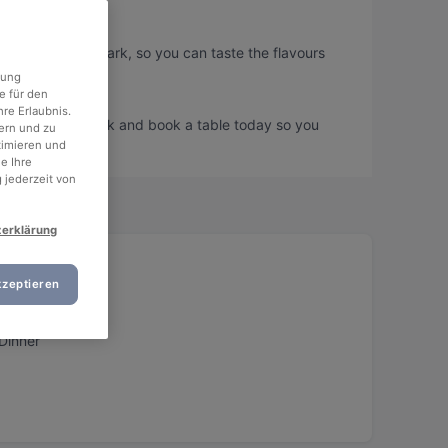
?
hstraße Mediapark, so you can taste the flavours
rung
e für den
re Erlaubnis.
phstraße Mediapark and book a table today so you
ern und zu
timieren und
e Ihre
 jederzeit von
zerklärung
kzeptieren
Dinner