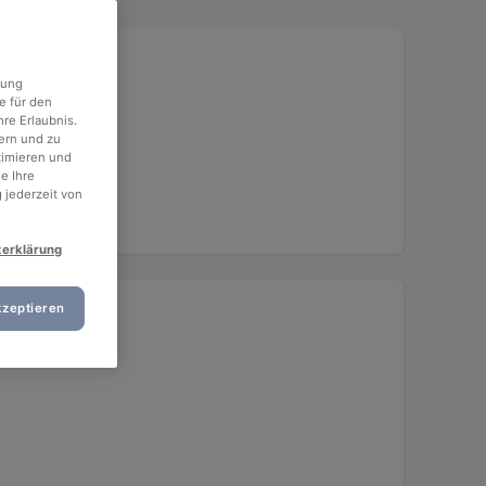
rung
e für den
re Erlaubnis.
ern und zu
timieren und
e Ihre
 jederzeit von
zerklärung
kzeptieren