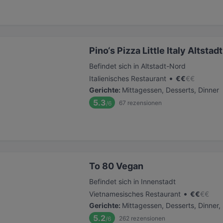
Pino‘s Pizza Little Italy Altsta
Befindet sich in Altstadt-Nord
•
Italienisches Restaurant
€
€
€
€
Gerichte
:
Mittagessen, Desserts, Dinner
5.3
67
rezensionen
/6
To 80 Vegan
Befindet sich in Innenstadt
•
Vietnamesisches Restaurant
€
€
€
€
Gerichte
:
Mittagessen, Desserts, Dinner
5.2
262
rezensionen
/6