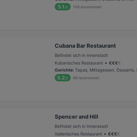
5.1
108
rezensionen
/6
Cubana Bar Restaurant
Befindet sich in Innenstadt
•
Kubanisches Restaurant
€
€
€
€
Gerichte
:
Tapas, Mittagessen, Desserts, 
5.2
68
rezensionen
/6
Spencer and Hill
Befindet sich in Innenstadt
•
Italienisches Restaurant
€
€
€
€