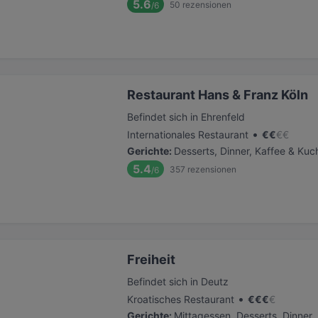
5.6
50
rezensionen
/6
Restaurant Hans & Franz Köln
Befindet sich in Ehrenfeld
•
Internationales Restaurant
€
€
€
€
Gerichte
:
Desserts, Dinner, Kaffee & Ku
5.4
357
rezensionen
/6
Freiheit
Befindet sich in Deutz
•
Kroatisches Restaurant
€
€
€
€
Gerichte
:
Mittagessen, Desserts, Dinner