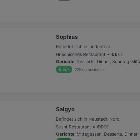
Sophias
Befindet sich in Lindenthal
•
Griechisches Restaurant
€
€
€
€
Gerichte
:
Desserts, Dinner, Sonntag-Mit
5.5
225
rezensionen
/6
Saigyo
Befindet sich in Neustadt-Nord
•
Sushi-Restaurant
€
€
€
€
Gerichte
:
Mittagessen, Desserts, Dinner