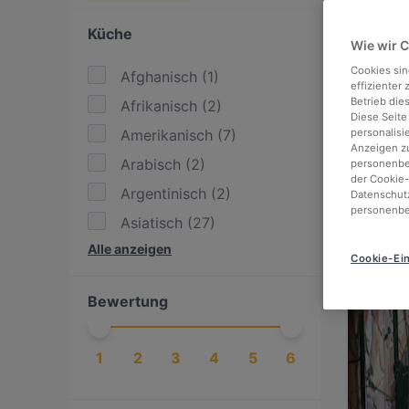
Küche
Wie wir 
Cookies sin
Afghanisch
(
1
)
effizienter
Betrieb die
Afrikanisch
(
2
)
Diese Seite
Amerikanisch
(
7
)
personalisi
Anzeigen zu
Arabisch
(
2
)
personenbez
der Cookie-
Argentinisch
(
2
)
Datenschutz
personenbe
Asiatisch
(
27
)
Alle anzeigen
Asiatisch Fusion
(
12
)
Cookie-Ein
BBQ
(
3
)
Bewertung
Burger
(
12
)
Chinesisch
(
2
)
1
2
3
4
5
6
Deutsch
(
20
)
Essen & Trinken
(
44
)