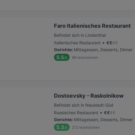
Faro Italienisches Restaurant
Befindet sich in Lindenthal
•
Italienisches Restaurant
€
€
€
€
Gerichte
:
Mittagessen, Desserts, Dinner
5.5
68
rezensionen
/6
Dostoevsky - Raskolnikow
Befindet sich in Neustadt-Süd
•
Russisches Restaurant
€
€
€
€
Gerichte
:
Mittagessen, Desserts, Dinner
5.3
212
rezensionen
/6