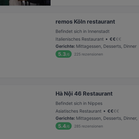
remos Köln restaurant
Befindet sich in Innenstadt
•
Italienisches Restaurant
€
€
€
€
Gerichte
:
Mittagessen, Desserts, Dinner
5.3
225
rezensionen
/6
Hà Nội 46 Restaurant
Befindet sich in Nippes
•
Asiatisches Restaurant
€
€
€
€
Gerichte
:
Mittagessen, Desserts, Dinner
5.4
285
rezensionen
/6