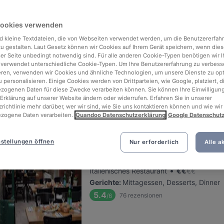
Cookies verwenden
Shanghai Küche
d kleine Textdateien, die von Webseiten verwendet werden, um die Benutzererfah
Befindet sich in Neustadt-Nord
 zu gestalten. Laut Gesetz können wir Cookies auf Ihrem Gerät speichern, wenn dies
•
Asiatisches Restaurant
€
€
€
€
ser Seite unbedingt notwendig sind. Für alle anderen Cookie-Typen benötigen wir Ih
 verwendet unterschiedliche Cookie-Typen. Um Ihre Benutzererfahrung zu verbess
Gerichte
:
Mittagessen, Desserts, Dinner
eren, verwenden wir Cookies und ähnliche Technologien, um unsere Dienste zu op
5.3
108
rezensionen
/6
 personalisieren. Einige Cookies werden von Drittparteien, wie Google, platziert, di
ogenen Daten für diese Zwecke verarbeiten können. Sie können Ihre Einwilligung
Erklärung auf unserer Website ändern oder widerrufen. Erfahren Sie in unserer
richtlinie mehr darüber, wer wir sind, wie Sie uns kontaktieren können und wie wir
zogene Daten verarbeiten.
Quandoo Datenschutzerklärung
Google Datenschut
Restaurant Diana
stellungen öffnen
Nur erforderlich
Alle a
Befindet sich in Innenstadt
•
Italienisches Restaurant
€
€
€
€
Gerichte
:
Mittagessen, Desserts, Dinner
5.4
76
rezensionen
/6