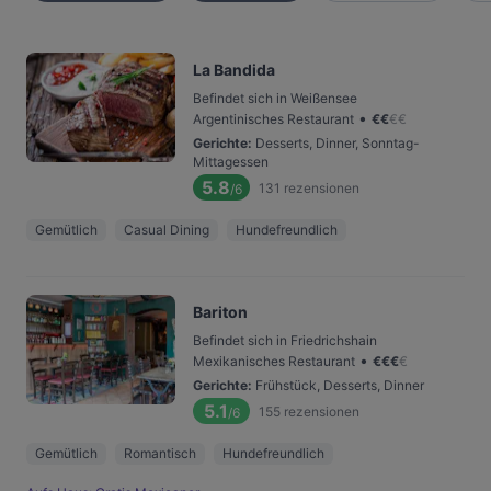
La Bandida
Befindet sich in Weißensee
•
Argentinisches Restaurant
€
€
€
€
Gerichte
:
Desserts, Dinner, Sonntag-
Mittagessen
5.8
131
rezensionen
/6
Gemütlich
Casual Dining
Hundefreundlich
Bariton
Befindet sich in Friedrichshain
•
Mexikanisches Restaurant
€
€
€
€
Gerichte
:
Frühstück, Desserts, Dinner
5.1
155
rezensionen
/6
Gemütlich
Romantisch
Hundefreundlich