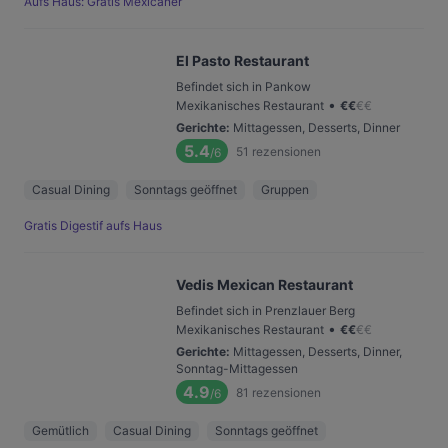
Aufs Haus: Gratis Mexicaner
El Pasto Restaurant
Befindet sich in Pankow
•
Mexikanisches Restaurant
€
€
€
€
Gerichte
:
Mittagessen, Desserts, Dinner
5.4
51
rezensionen
/6
Casual Dining
Sonntags geöffnet
Gruppen
Gratis Digestif aufs Haus
Vedis Mexican Restaurant
Befindet sich in Prenzlauer Berg
•
Mexikanisches Restaurant
€
€
€
€
Gerichte
:
Mittagessen, Desserts, Dinner,
Sonntag-Mittagessen
4.9
81
rezensionen
/6
Gemütlich
Casual Dining
Sonntags geöffnet