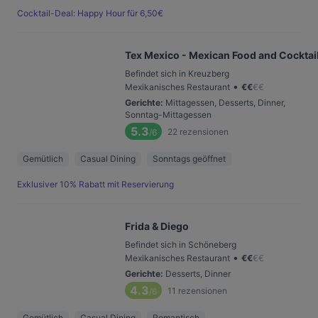
Cocktail-Deal: Happy Hour für 6,50€
Tex Mexico - Mexican Food and Cocktail
Befindet sich in Kreuzberg
•
Mexikanisches Restaurant
€
€
€
€
Gerichte
:
Mittagessen, Desserts, Dinner,
Sonntag-Mittagessen
5.3
22
rezensionen
/6
Gemütlich
Casual Dining
Sonntags geöffnet
Exklusiver 10% Rabatt mit Reservierung
Frida & Diego
Befindet sich in Schöneberg
•
Mexikanisches Restaurant
€
€
€
€
Gerichte
:
Desserts, Dinner
4.3
11
rezensionen
/6
Gemütlich
Casual Dining
Romantisch