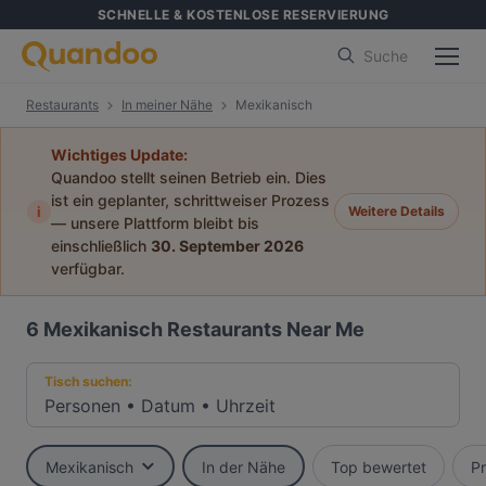
SCHNELLE & KOSTENLOSE RESERVIERUNG
Suche
Restaurants
In meiner Nähe
Mexikanisch
Wichtiges Update:
Quandoo stellt seinen Betrieb ein. Dies
ist ein geplanter, schrittweiser Prozess
i
Weitere Details
— unsere Plattform bleibt bis
einschließlich
30. September 2026
verfügbar.
6
Mexikanisch Restaurants Near Me
Tisch suchen:
Personen
•
Datum
•
Uhrzeit
Mexikanisch
In der Nähe
Top bewertet
Pr