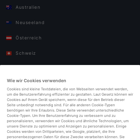
Australien
Neuseeland
Österreich
Schweiz
Deutschland
Wie wir Cookies verwenden
Italien
Cookies sind kleine Textdateien, die von Webseiten verwendet werden,
um die Benutzererfahrung effizienter zu gestalten. Laut Gesetz können wir
Finnland
Cookies auf Ihrem Gerät speichern, wenn diese für den Betrieb dieser
Seite unbedingt notwendig sind. Für alle anderen Cookie-Typen
benötigen wir Ihre Erlaubnis. Diese Seite verwendet unterschiedliche
Vereinigtes Königreich
Cookie-Typen. Um Ihre Benutzererfahrung zu verbessern und zu
personalisieren, verwenden wir Cookies und ähnliche Technologien, um
unsere Dienste zu optimieren und Anzeigen zu personalisieren. Einige
Türkei
Cookies werden von Drittparteien, wie Google, platziert, die Ihre
personenbezogenen Daten für diese Zwecke verarbeiten können. Sie