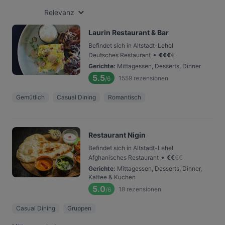
Relevanz
Laurin Restaurant & Bar
Befindet sich in Altstadt-Lehel
•
Deutsches Restaurant
€
€
€
€
Gerichte
:
Mittagessen, Desserts, Dinner
5.5
1559
rezensionen
/6
Gemütlich
Casual Dining
Romantisch
Restaurant Nigin
Befindet sich in Altstadt-Lehel
•
Afghanisches Restaurant
€
€
€
€
Gerichte
:
Mittagessen, Desserts, Dinner,
Kaffee & Kuchen
5.0
18
rezensionen
/6
Casual Dining
Gruppen