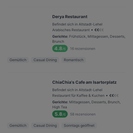
Derya Restaurant
Befindet sich in Altstadt-Lehel
•
Arabisches Restaurant
€
€
€
€
Gerichte
:
Frühstück, Mittagessen, Desserts,
Brunch
4.8
16
rezensionen
/6
Gemütlich
Casual Dining
Romantisch
ChiaChia's Cafe am Isartorplatz
Befindet sich in Altstadt-Lehel
•
Restaurant für Kaffee & Kuchen
€
€
€
€
Gerichte
:
Mittagessen, Desserts, Brunch,
High Tea
5.8
58
rezensionen
/6
Gemütlich
Casual Dining
Sonntags geöffnet