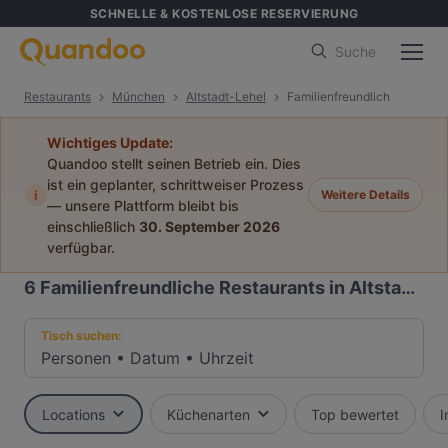
SCHNELLE & KOSTENLOSE RESERVIERUNG
Suche
Restaurants
München
Altstadt-Lehel
Familienfreundlich
Wichtiges Update:
Quandoo stellt seinen Betrieb ein. Dies
ist ein geplanter, schrittweiser Prozess
i
Weitere Details
— unsere Plattform bleibt bis
einschließlich
30. September 2026
verfügbar.
6
Familienfreundliche Restaurants in Altstadt-Lehel, München
Tisch suchen:
Personen
•
Datum
•
Uhrzeit
Locations
Küchenarten
Top bewertet
I