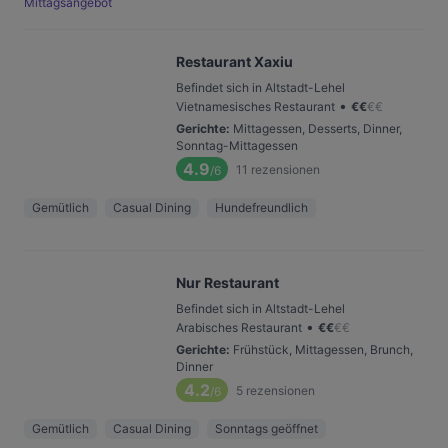
Mittagsangebot
Restaurant Xaxiu
Befindet sich in Altstadt-Lehel
•
Vietnamesisches Restaurant
€
€
€
€
Gerichte
:
Mittagessen, Desserts, Dinner,
Sonntag-Mittagessen
4.9
11
rezensionen
/6
Gemütlich
Casual Dining
Hundefreundlich
Nur Restaurant
Befindet sich in Altstadt-Lehel
•
Arabisches Restaurant
€
€
€
€
Gerichte
:
Frühstück, Mittagessen, Brunch,
Dinner
4.2
5
rezensionen
/6
Gemütlich
Casual Dining
Sonntags geöffnet