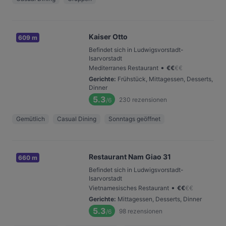
Kaiser Otto
609 m
Befindet sich in Ludwigsvorstadt-
Isarvorstadt
•
Mediterranes Restaurant
€
€
€
€
Gerichte
:
Frühstück, Mittagessen, Desserts,
Dinner
5.3
230
rezensionen
/6
Gemütlich
Casual Dining
Sonntags geöffnet
Restaurant Nam Giao 31
660 m
Befindet sich in Ludwigsvorstadt-
Isarvorstadt
•
Vietnamesisches Restaurant
€
€
€
€
Gerichte
:
Mittagessen, Desserts, Dinner
5.3
98
rezensionen
/6