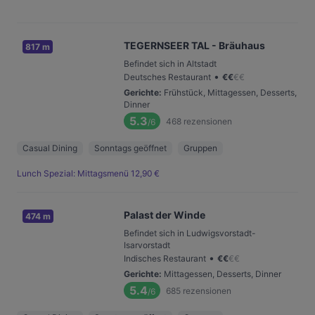
TEGERNSEER TAL - Bräuhaus
817 m
Befindet sich in Altstadt
•
Deutsches Restaurant
€
€
€
€
Gerichte
:
Frühstück, Mittagessen, Desserts,
Dinner
5.3
468
rezensionen
/6
Casual Dining
Sonntags geöffnet
Gruppen
Lunch Spezial: Mittagsmenü 12,90 €
Palast der Winde
474 m
Befindet sich in Ludwigsvorstadt-
Isarvorstadt
•
Indisches Restaurant
€
€
€
€
Gerichte
:
Mittagessen, Desserts, Dinner
5.4
685
rezensionen
/6