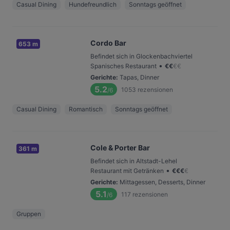
Casual Dining
Hundefreundlich
Sonntags geöffnet
Cordo Bar
653 m
Befindet sich in Glockenbachviertel
•
Spanisches Restaurant
€
€
€
€
Gerichte
:
Tapas, Dinner
5.2
1053
rezensionen
/6
Casual Dining
Romantisch
Sonntags geöffnet
Cole & Porter Bar
361 m
Befindet sich in Altstadt-Lehel
•
Restaurant mit Getränken
€
€
€
€
Gerichte
:
Mittagessen, Desserts, Dinner
5.1
117
rezensionen
/6
Gruppen