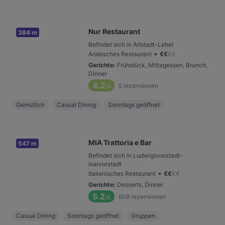
Nur Restaurant
384 m
Befindet sich in Altstadt-Lehel
•
Arabisches Restaurant
€
€
€
€
Gerichte
:
Frühstück, Mittagessen, Brunch,
Dinner
4.2
5
rezensionen
/6
Gemütlich
Casual Dining
Sonntags geöffnet
MIA Trattoria e Bar
547 m
Befindet sich in Ludwigsvorstadt-
Isarvorstadt
•
Italienisches Restaurant
€
€
€
€
Gerichte
:
Desserts, Dinner
5.2
608
rezensionen
/6
Casual Dining
Sonntags geöffnet
Gruppen