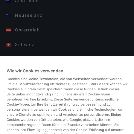
Australien
Neuseeland
Österreich
Schweiz
Deutschland
Wie wir Cookies verwenden
Italien
Cookies sind kleine Textdateien, die von Webseiten verwendet werden,
um die Benutzererfahrung effizienter zu gestalten. Laut Gesetz können wir
Finnland
Cookies auf Ihrem Gerät speichern, wenn diese für den Betrieb dieser
Seite unbedingt notwendig sind. Für alle anderen Cookie-Typen
benötigen wir Ihre Erlaubnis. Diese Seite verwendet unterschiedliche
Vereinigtes Königreich
Cookie-Typen. Um Ihre Benutzererfahrung zu verbessern und zu
personalisieren, verwenden wir Cookies und ähnliche Technologien, um
unsere Dienste zu optimieren und Anzeigen zu personalisieren. Einige
Türkei
Cookies werden von Drittparteien, wie Google, platziert, die Ihre
personenbezogenen Daten für diese Zwecke verarbeiten können. Sie
können Ihre Einwilligung jederzeit von der Cookie-Erklärung auf unserer
Niederlande