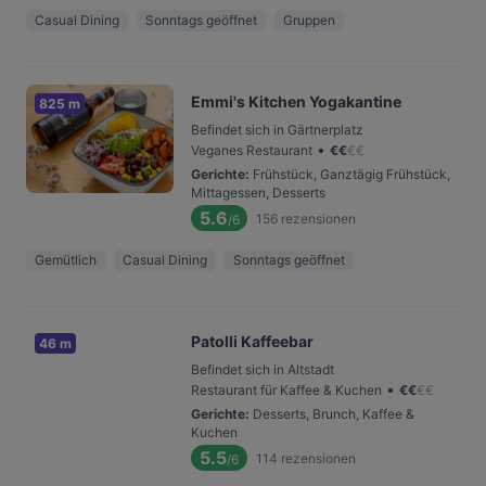
Casual Dining
Sonntags geöffnet
Gruppen
Emmi's Kitchen Yogakantine
825 m
Befindet sich in Gärtnerplatz
•
Veganes Restaurant
€
€
€
€
Gerichte
:
Frühstück, Ganztägig Frühstück,
Mittagessen, Desserts
5.6
156
rezensionen
/6
Gemütlich
Casual Dining
Sonntags geöffnet
Patolli Kaffeebar
46 m
Befindet sich in Altstadt
•
Restaurant für Kaffee & Kuchen
€
€
€
€
Gerichte
:
Desserts, Brunch, Kaffee &
Kuchen
5.5
114
rezensionen
/6