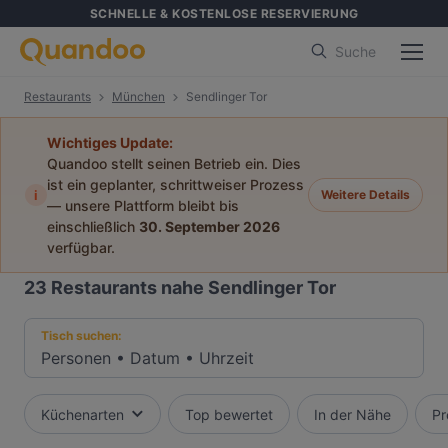
SCHNELLE & KOSTENLOSE RESERVIERUNG
Suche
Restaurants
München
Sendlinger Tor
Wichtiges Update:
Quandoo stellt seinen Betrieb ein. Dies
ist ein geplanter, schrittweiser Prozess
i
Weitere Details
— unsere Plattform bleibt bis
einschließlich
30. September 2026
verfügbar.
23
Restaurants nahe Sendlinger Tor
Tisch suchen:
Personen
•
Datum
•
Uhrzeit
Küchenarten
Top bewertet
In der Nähe
Pr