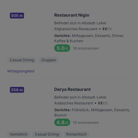
Restaurant Nigin
505 m
Befindet sich in Altstadt-Lehel
•
Afghanisches Restaurant
€
€
€
€
Gerichte
:
Mittagessen, Desserts, Dinner,
Kaffee & Kuchen
5.0
18
rezensionen
/6
Casual Dining
Gruppen
Mittagsangebot
Derya Restaurant
558 m
Befindet sich in Altstadt-Lehel
•
Arabisches Restaurant
€
€
€
€
Gerichte
:
Frühstück, Mittagessen, Desserts,
Brunch
4.8
16
rezensionen
/6
Gemütlich
Casual Dining
Romantisch