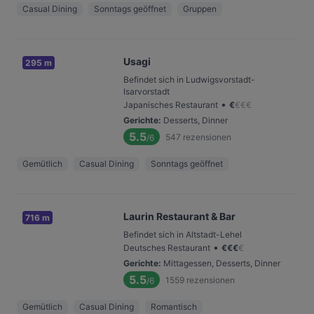
Casual Dining
Sonntags geöffnet
Gruppen
Usagi
295 m
Befindet sich in Ludwigsvorstadt-
Isarvorstadt
•
Japanisches Restaurant
€
€
€
€
Gerichte
:
Desserts, Dinner
5.5
547
rezensionen
/6
Gemütlich
Casual Dining
Sonntags geöffnet
Laurin Restaurant & Bar
716 m
Befindet sich in Altstadt-Lehel
•
Deutsches Restaurant
€
€
€
€
Gerichte
:
Mittagessen, Desserts, Dinner
5.5
1559
rezensionen
/6
Gemütlich
Casual Dining
Romantisch