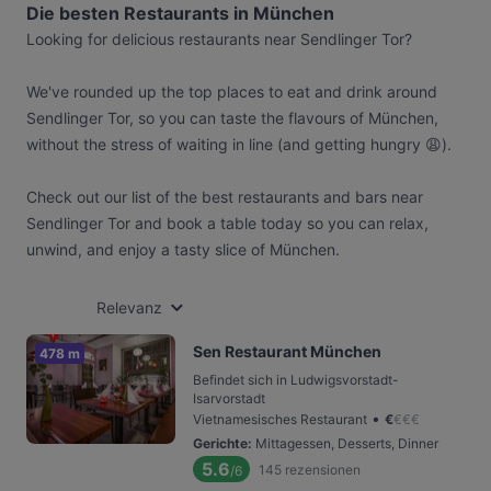
Die besten Restaurants in München
Looking for delicious restaurants near Sendlinger Tor?
We've rounded up the top places to eat and drink around
Sendlinger Tor, so you can taste the flavours of München,
without the stress of waiting in line (and getting hungry 😩).
Check out our list of the best restaurants and bars near
Sendlinger Tor and book a table today so you can relax,
unwind, and enjoy a tasty slice of München.
Relevanz
Sen Restaurant München
478 m
Befindet sich in Ludwigsvorstadt-
Isarvorstadt
•
Vietnamesisches Restaurant
€
€
€
€
Gerichte
:
Mittagessen, Desserts, Dinner
5.6
145
rezensionen
/6