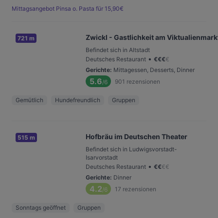
Mittagsangebot Pinsa o. Pasta für 15,90€
Zwickl - Gastlichkeit am Viktualienmark
721 m
Befindet sich in Altstadt
•
Deutsches Restaurant
€
€
€
€
Gerichte
:
Mittagessen, Desserts, Dinner
5.6
901
rezensionen
/6
Gemütlich
Hundefreundlich
Gruppen
Hofbräu im Deutschen Theater
515 m
Befindet sich in Ludwigsvorstadt-
Isarvorstadt
•
Deutsches Restaurant
€
€
€
€
Gerichte
:
Dinner
4.2
17
rezensionen
/6
Sonntags geöffnet
Gruppen