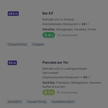
Bar Elf
863 m
Befindet sich in Altstadt
•
Internationales Restaurant
€
€
€
€
Gerichte
:
Mittagessen, Desserts, Dinner
5.4
32
rezensionen
/6
Casual Dining
Gruppen
Pancake am Tor
68 m
Befindet sich in Ludwigsvorstadt-
Isarvorstadt
•
Amerikanisches Restaurant
€
€
€
€
Gerichte
:
Frühstück, Mittagessen, Desserts,
Kaffee & Kuchen
4.3
67
rezensionen
/6
Gemütlich
Casual Dining
Hundefreundlich