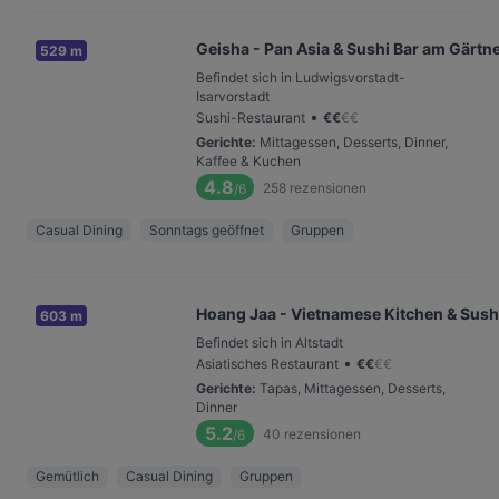
Geisha - Pan Asia & Sushi Bar am Gärtn
529 m
Befindet sich in Ludwigsvorstadt-
Isarvorstadt
•
Sushi-Restaurant
€
€
€
€
Gerichte
:
Mittagessen, Desserts, Dinner,
Kaffee & Kuchen
4.8
258
rezensionen
/6
Casual Dining
Sonntags geöffnet
Gruppen
Hoang Jaa - Vietnamese Kitchen & Sush
603 m
Befindet sich in Altstadt
•
Asiatisches Restaurant
€
€
€
€
Gerichte
:
Tapas, Mittagessen, Desserts,
Dinner
5.2
40
rezensionen
/6
Gemütlich
Casual Dining
Gruppen