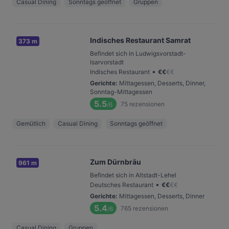
Casual Dining
Sonntags geöffnet
Gruppen
Indisches Restaurant Samrat
373 m
Befindet sich in Ludwigsvorstadt-
Isarvorstadt
•
Indisches Restaurant
€
€
€
€
Gerichte
:
Mittagessen, Desserts, Dinner,
Sonntag-Mittagessen
5.5
75
rezensionen
/6
Gemütlich
Casual Dining
Sonntags geöffnet
Zum Dürnbräu
961 m
Befindet sich in Altstadt-Lehel
•
Deutsches Restaurant
€
€
€
€
Gerichte
:
Mittagessen, Desserts, Dinner
5.4
765
rezensionen
/6
Casual Dining
Gruppen