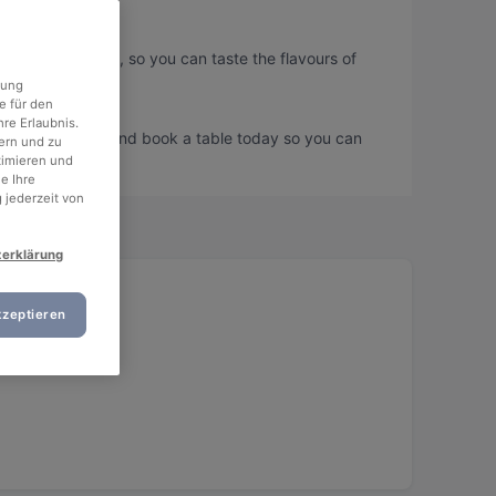
rsität München, so you can taste the flavours of
rung
e für den
re Erlaubnis.
ersität München and book a table today so you can
ern und zu
timieren und
e Ihre
 jederzeit von
zerklärung
kzeptieren