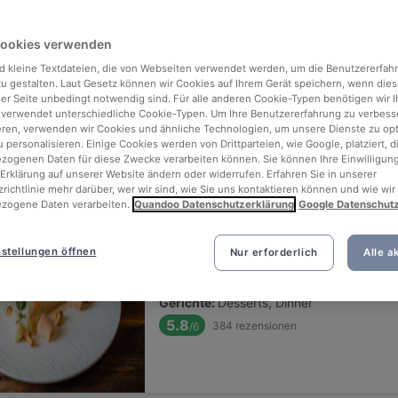
ng for delicious restaurants near Technische Universität München?
Cookies verwenden
 rounded up the top places to eat and drink around Technische Unive
en, without the stress of waiting in line (and getting hungry 😩).
d kleine Textdateien, die von Webseiten verwendet werden, um die Benutzererfah
 zu gestalten. Laut Gesetz können wir Cookies auf Ihrem Gerät speichern, wenn dies
ser Seite unbedingt notwendig sind. Für alle anderen Cookie-Typen benötigen wir Ih
 out our list of the best restaurants and bars near Technische Univ
 verwendet unterschiedliche Cookie-Typen. Um Ihre Benutzererfahrung zu verbess
eren, verwenden wir Cookies und ähnliche Technologien, um unsere Dienste zu op
, unwind, and enjoy a tasty slice of München.
 personalisieren. Einige Cookies werden von Drittparteien, wie Google, platziert, di
ogenen Daten für diese Zwecke verarbeiten können. Sie können Ihre Einwilligung
Erklärung auf unserer Website ändern oder widerrufen. Erfahren Sie in unserer
Relevanz
richtlinie mehr darüber, wer wir sind, wie Sie uns kontaktieren können und wie wir
zogene Daten verarbeiten.
Quandoo Datenschutzerklärung
Google Datenschut
Salzkruste Restaurant & Bar
stellungen öffnen
Nur erforderlich
Alle a
Befindet sich in Schwabing-West
•
Internationales Restaurant
€
€
€
€
Gerichte
:
Desserts, Dinner
5.8
384
rezensionen
/6