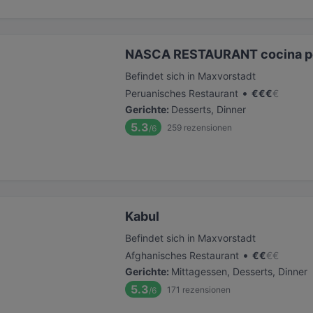
NASCA RESTAURANT cocina p
Befindet sich in Maxvorstadt
•
Peruanisches Restaurant
€
€
€
€
Gerichte
:
Desserts, Dinner
5.3
259
rezensionen
/6
Kabul
Befindet sich in Maxvorstadt
•
Afghanisches Restaurant
€
€
€
€
Gerichte
:
Mittagessen, Desserts, Dinner
5.3
171
rezensionen
/6