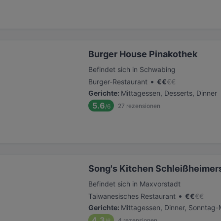
Burger House Pinakothek
Befindet sich in Schwabing
•
Burger-Restaurant
€
€
€
€
Gerichte
:
Mittagessen, Desserts, Dinner
5.6
27
rezensionen
/6
Song's Kitchen Schleißheimer
Befindet sich in Maxvorstadt
•
Taiwanesisches Restaurant
€
€
€
€
Gerichte
:
Mittagessen, Dinner, Sonntag-
4.3
4
rezensionen
/6