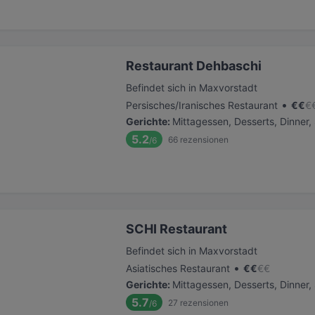
Restaurant Dehbaschi
Befindet sich in Maxvorstadt
•
Persisches/Iranisches Restaurant
€
€
€
Gerichte
:
Mittagessen, Desserts, Dinner
5.2
66
rezensionen
/6
SCHI Restaurant
Befindet sich in Maxvorstadt
•
Asiatisches Restaurant
€
€
€
€
Gerichte
:
Mittagessen, Desserts, Dinner
5.7
27
rezensionen
/6