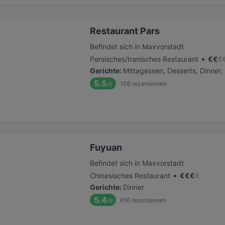
Restaurant Pars
Befindet sich in Maxvorstadt
•
Persisches/Iranisches Restaurant
€
€
€
Gerichte
:
Mittagessen, Desserts, Dinner
5.5
106
rezensionen
/6
Fuyuan
Befindet sich in Maxvorstadt
•
Chinesisches Restaurant
€
€
€
€
Gerichte
:
Dinner
5.4
616
rezensionen
/6