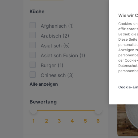
Looki
Küche
Wie wir 
We've
Münch
Cookies sin
Afghanisch
(
1
)
effizienter
Betrieb die
Arabisch
(
2
)
Check
Diese Seite
Asiatisch
(
5
)
personalisi
relax
Anzeigen zu
Asiatisch Fusion
(
1
)
personenbez
der Cookie-
Burger
(
1
)
Datenschutz
personenbe
Chinesisch
(
3
)
816 m
Alle anzeigen
Dim Sum
(
1
)
Cookie-Ein
Essen & Trinken
(
3
)
Bewertung
Europäisch
(
2
)
Gourmet
(
1
)
1
2
3
4
5
6
International
(
2
)
Italienisch
(
2
)