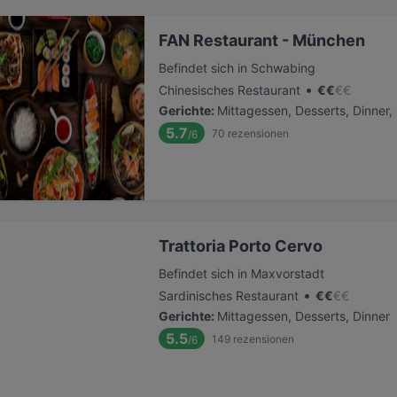
FAN Restaurant - München
Befindet sich in Schwabing
•
Chinesisches Restaurant
€
€
€
€
Gerichte
:
Mittagessen, Desserts, Dinner
5.7
70
rezensionen
/6
Trattoria Porto Cervo
Befindet sich in Maxvorstadt
•
Sardinisches Restaurant
€
€
€
€
Gerichte
:
Mittagessen, Desserts, Dinner
5.5
149
rezensionen
/6