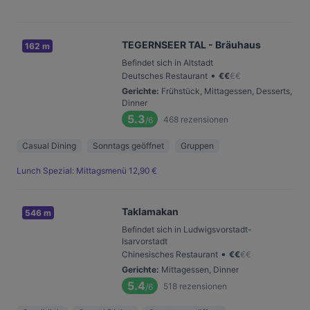
TEGERNSEER TAL - Bräuhaus
162 m
Befindet sich in Altstadt
•
Deutsches Restaurant
€
€
€
€
Gerichte
:
Frühstück, Mittagessen, Desserts,
Dinner
5.3
468
rezensionen
/6
Casual Dining
Sonntags geöffnet
Gruppen
Lunch Spezial: Mittagsmenü 12,90 €
Taklamakan
546 m
Befindet sich in Ludwigsvorstadt-
Isarvorstadt
•
Chinesisches Restaurant
€
€
€
€
Gerichte
:
Mittagessen, Dinner
5.4
518
rezensionen
/6