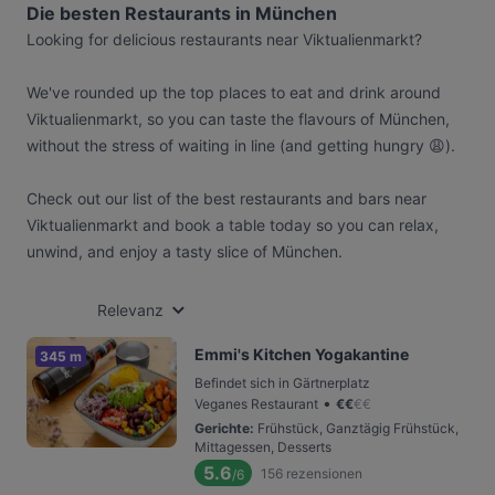
Die besten Restaurants in München
Looking for delicious restaurants near Viktualienmarkt?
We've rounded up the top places to eat and drink around
Viktualienmarkt, so you can taste the flavours of München,
without the stress of waiting in line (and getting hungry 😩).
Check out our list of the best restaurants and bars near
Viktualienmarkt and book a table today so you can relax,
unwind, and enjoy a tasty slice of München.
Relevanz
Emmi's Kitchen Yogakantine
345 m
Befindet sich in Gärtnerplatz
•
Veganes Restaurant
€
€
€
€
Gerichte
:
Frühstück, Ganztägig Frühstück,
Mittagessen, Desserts
5.6
156
rezensionen
/6