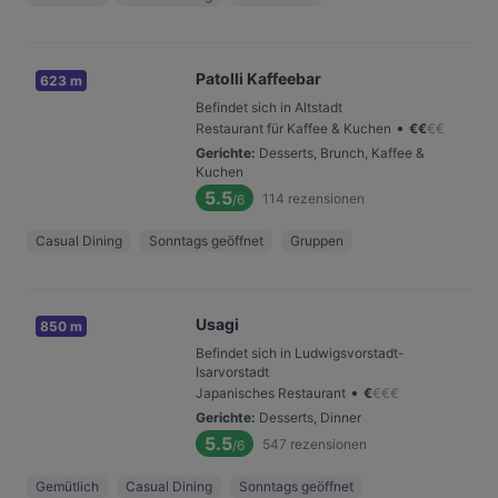
Patolli Kaffeebar
623 m
Befindet sich in Altstadt
•
Restaurant für Kaffee & Kuchen
€
€
€
€
Gerichte
:
Desserts, Brunch, Kaffee &
Kuchen
5.5
114
rezensionen
/6
Casual Dining
Sonntags geöffnet
Gruppen
Usagi
850 m
Befindet sich in Ludwigsvorstadt-
Isarvorstadt
•
Japanisches Restaurant
€
€
€
€
Gerichte
:
Desserts, Dinner
5.5
547
rezensionen
/6
Gemütlich
Casual Dining
Sonntags geöffnet