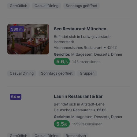
Gemütlich
Casual Dining
Sonntags geöffnet
Sen Restaurant München
589 m
Befindet sich in Ludwigsvorstadt-
Isarvorstadt
•
Vietnamesisches Restaurant
€
€
€
€
Gerichte
:
Mittagessen, Desserts, Dinner
5.6
145
rezensionen
/6
Casual Dining
Sonntags geöffnet
Gruppen
Laurin Restaurant & Bar
54 m
Befindet sich in Altstadt-Lehel
•
Deutsches Restaurant
€
€
€
€
Gerichte
:
Mittagessen, Desserts, Dinner
5.5
1559
rezensionen
/6
Gemütlich
Casual Dining
Romantisch