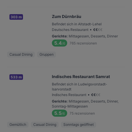
Zum Dürnbräu
303 m
Befindet sich in Altstadt-Lehel
•
Deutsches Restaurant
€
€
€
€
Gerichte
:
Mittagessen, Desserts, Dinner
5.4
765
rezensionen
/6
Casual Dining
Gruppen
Indisches Restaurant Samrat
533 m
Befindet sich in Ludwigsvorstadt-
Isarvorstadt
•
Indisches Restaurant
€
€
€
€
Gerichte
:
Mittagessen, Desserts, Dinner,
Sonntag-Mittagessen
5.5
75
rezensionen
/6
Gemütlich
Casual Dining
Sonntags geöffnet