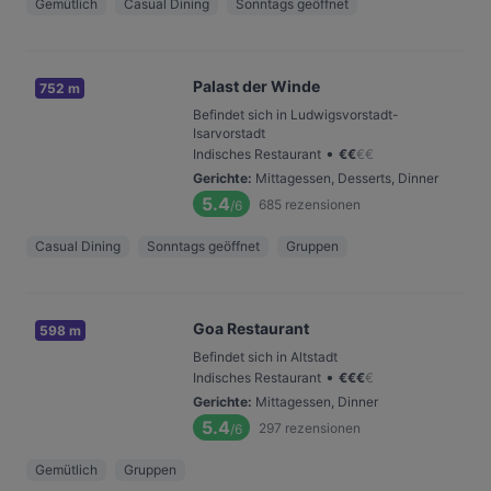
Gemütlich
Casual Dining
Sonntags geöffnet
Palast der Winde
752 m
Befindet sich in Ludwigsvorstadt-
Isarvorstadt
•
Indisches Restaurant
€
€
€
€
Gerichte
:
Mittagessen, Desserts, Dinner
5.4
685
rezensionen
/6
Casual Dining
Sonntags geöffnet
Gruppen
Goa Restaurant
598 m
Befindet sich in Altstadt
•
Indisches Restaurant
€
€
€
€
Gerichte
:
Mittagessen, Dinner
5.4
297
rezensionen
/6
Gemütlich
Gruppen