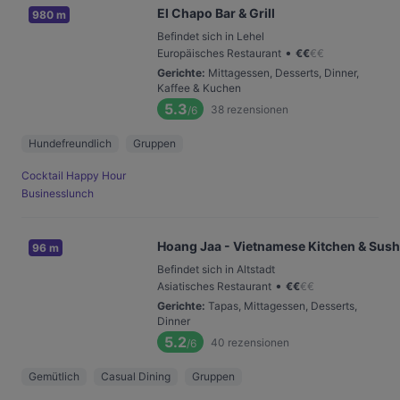
El Chapo Bar & Grill
980 m
Befindet sich in Lehel
•
Europäisches Restaurant
€
€
€
€
Gerichte
:
Mittagessen, Desserts, Dinner,
Kaffee & Kuchen
5.3
38
rezensionen
/6
Hundefreundlich
Gruppen
Cocktail Happy Hour
Businesslunch
Hoang Jaa - Vietnamese Kitchen & Sush
96 m
Befindet sich in Altstadt
•
Asiatisches Restaurant
€
€
€
€
Gerichte
:
Tapas, Mittagessen, Desserts,
Dinner
5.2
40
rezensionen
/6
Gemütlich
Casual Dining
Gruppen