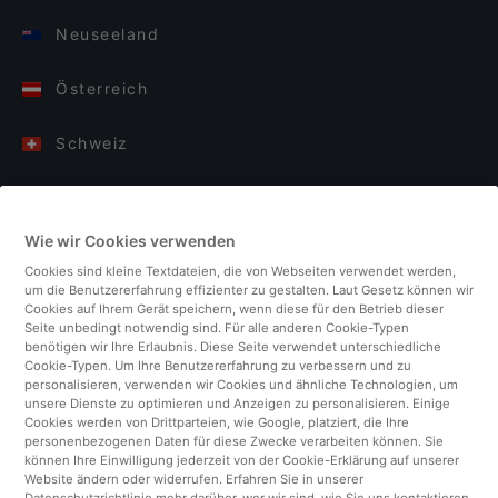
Neuseeland
Österreich
Schweiz
Deutschland
Wie wir Cookies verwenden
Italien
Cookies sind kleine Textdateien, die von Webseiten verwendet werden,
um die Benutzererfahrung effizienter zu gestalten. Laut Gesetz können wir
Finnland
Cookies auf Ihrem Gerät speichern, wenn diese für den Betrieb dieser
Seite unbedingt notwendig sind. Für alle anderen Cookie-Typen
benötigen wir Ihre Erlaubnis. Diese Seite verwendet unterschiedliche
Vereinigtes Königreich
Cookie-Typen. Um Ihre Benutzererfahrung zu verbessern und zu
personalisieren, verwenden wir Cookies und ähnliche Technologien, um
unsere Dienste zu optimieren und Anzeigen zu personalisieren. Einige
Türkei
Cookies werden von Drittparteien, wie Google, platziert, die Ihre
personenbezogenen Daten für diese Zwecke verarbeiten können. Sie
können Ihre Einwilligung jederzeit von der Cookie-Erklärung auf unserer
Niederlande
Website ändern oder widerrufen. Erfahren Sie in unserer