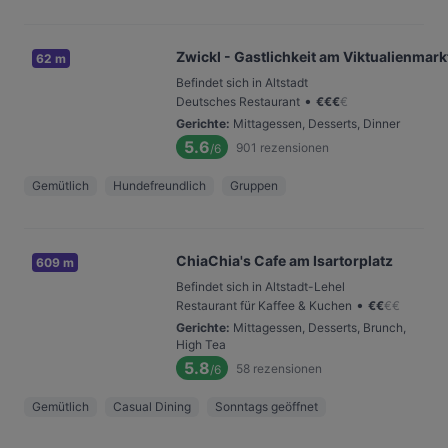
Zwickl - Gastlichkeit am Viktualienmark
62 m
Befindet sich in Altstadt
•
Deutsches Restaurant
€
€
€
€
Gerichte
:
Mittagessen, Desserts, Dinner
5.6
901
rezensionen
/6
Gemütlich
Hundefreundlich
Gruppen
ChiaChia's Cafe am Isartorplatz
609 m
Befindet sich in Altstadt-Lehel
•
Restaurant für Kaffee & Kuchen
€
€
€
€
Gerichte
:
Mittagessen, Desserts, Brunch,
High Tea
5.8
58
rezensionen
/6
Gemütlich
Casual Dining
Sonntags geöffnet