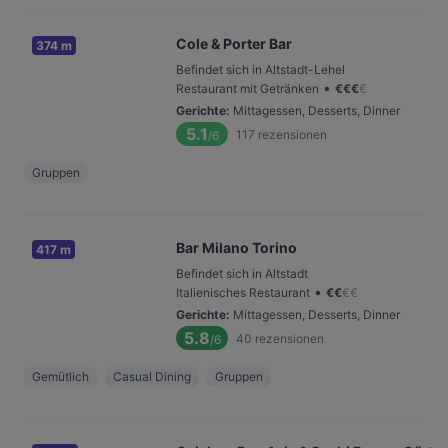
Cole & Porter Bar
374 m
Befindet sich in Altstadt-Lehel
•
Restaurant mit Getränken
€
€
€
€
Gerichte
:
Mittagessen, Desserts, Dinner
5.1
117
rezensionen
/6
Gruppen
Bar Milano Torino
417 m
Befindet sich in Altstadt
•
Italienisches Restaurant
€
€
€
€
Gerichte
:
Mittagessen, Desserts, Dinner
5.8
40
rezensionen
/6
Gemütlich
Casual Dining
Gruppen