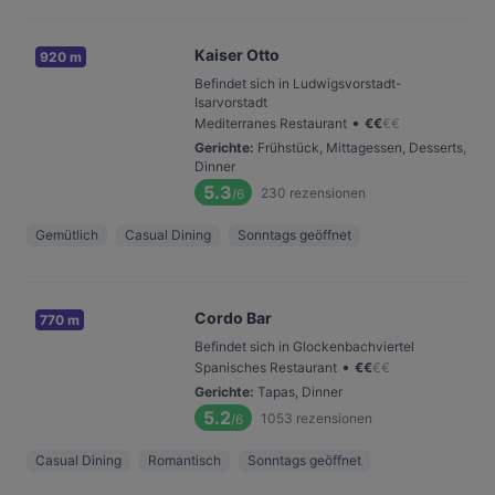
Kaiser Otto
920 m
Befindet sich in Ludwigsvorstadt-
Isarvorstadt
•
Mediterranes Restaurant
€
€
€
€
Gerichte
:
Frühstück, Mittagessen, Desserts,
Dinner
5.3
230
rezensionen
/6
Gemütlich
Casual Dining
Sonntags geöffnet
Cordo Bar
770 m
Befindet sich in Glockenbachviertel
•
Spanisches Restaurant
€
€
€
€
Gerichte
:
Tapas, Dinner
5.2
1053
rezensionen
/6
Casual Dining
Romantisch
Sonntags geöffnet