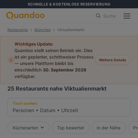
SCHNELLE & KOSTENLOSE RESERVIERUNG
Suche
Restaurants
München
Viktualienmarkt
Wichtiges Update:
Quandoo stellt seinen Betrieb ein. Dies
ist ein geplanter, schrittweiser Prozess
i
Weitere Details
— unsere Plattform bleibt bis
einschließlich
30. September 2026
verfügbar.
25
Restaurants nahe Viktualienmarkt
Tisch suchen:
Personen
•
Datum
•
Uhrzeit
Küchenarten
Top bewertet
In der Nähe
Pr