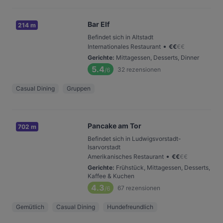
Bar Elf
214 m
Befindet sich in Altstadt
•
Internationales Restaurant
€
€
€
€
Gerichte
:
Mittagessen, Desserts, Dinner
5.4
32
rezensionen
/6
Casual Dining
Gruppen
Pancake am Tor
702 m
Befindet sich in Ludwigsvorstadt-
Isarvorstadt
•
Amerikanisches Restaurant
€
€
€
€
Gerichte
:
Frühstück, Mittagessen, Desserts,
Kaffee & Kuchen
4.3
67
rezensionen
/6
Gemütlich
Casual Dining
Hundefreundlich