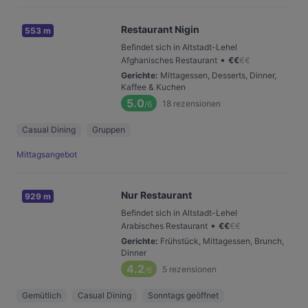
Restaurant Nigin
553 m
Befindet sich in Altstadt-Lehel
•
Afghanisches Restaurant
€
€
€
€
Gerichte
:
Mittagessen, Desserts, Dinner,
Kaffee & Kuchen
5.0
18
rezensionen
/6
Casual Dining
Gruppen
Mittagsangebot
Nur Restaurant
929 m
Befindet sich in Altstadt-Lehel
•
Arabisches Restaurant
€
€
€
€
Gerichte
:
Frühstück, Mittagessen, Brunch,
Dinner
4.2
5
rezensionen
/6
Gemütlich
Casual Dining
Sonntags geöffnet