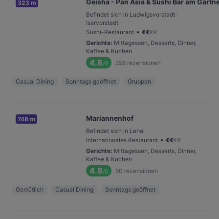
Geisha - Pan Asia & Sushi Bar am Gärtn
323 m
Befindet sich in Ludwigsvorstadt-
Isarvorstadt
•
Sushi-Restaurant
€
€
€
€
Gerichte
:
Mittagessen, Desserts, Dinner,
Kaffee & Kuchen
4.8
258
rezensionen
/6
Casual Dining
Sonntags geöffnet
Gruppen
Mariannenhof
748 m
Befindet sich in Lehel
•
Internationales Restaurant
€
€
€
€
Gerichte
:
Mittagessen, Desserts, Dinner,
Kaffee & Kuchen
4.8
60
rezensionen
/6
Gemütlich
Casual Dining
Sonntags geöffnet