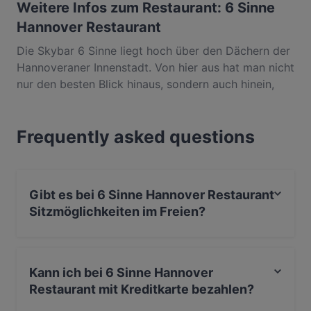
Weitere Infos zum Restaurant: 6 Sinne
Hannover Restaurant
Die Skybar 6 Sinne liegt hoch über den Dächern der
Hannoveraner Innenstadt. Von hier aus hat man nicht
nur den besten Blick hinaus, sondern auch hinein,
nämlich in die Speisekarte, die offene Showküche,
oder die Designermöbel von Phillip Starck. Die
Frequently asked questions
hervorragende italienische und regionale Küche
genießen Sie beim Sonnenuntergang und
anschließend genießen Sie einen Cocktail – während
die Stadlichter Hannover erhellen. Das 6 Sinne ist
Gibt es bei 6 Sinne Hannover Restaurant
vor allem eines: eine großartige Bereicherung der
Sitzmöglichkeiten im Freien?
Hannover Gastroszene.
Ja, bei 6 Sinne Hannover Restaurant gibt es
Sitzmöglichkeiten im Freien.
Kann ich bei 6 Sinne Hannover
Restaurant mit Kreditkarte bezahlen?