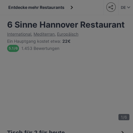
Entdecke mehr Restaurants
DE
6 Sinne Hannover Restaurant
International
,
Mediterran
,
Europäisch
Ein Hauptgang kostet etwa
:
22€
1.453 Bewertungen
5.1
/
6
1
/
6
Tisch für 2 für heute