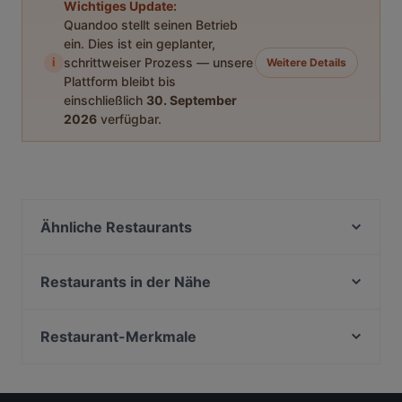
Wichtiges Update:
Quandoo stellt seinen Betrieb
ein. Dies ist ein geplanter,
i
schrittweiser Prozess — unsere
Weitere Details
Plattform bleibt bis
einschließlich
30. September
2026
verfügbar.
Ähnliche Restaurants
Noidue
Trattoria Amalfi
Restaurants in der Nähe
Kichi - Sushi Bar and More
Rasam Indian Restaurant
Papa Nô - Potsdam
Goldhorn Beefclub
Restaurant-Merkmale
Griechische Taverne Tou Bakali
Paradiso Persisches Restaurant
Familienfreundliche Restaurants in Potsdam
Cafe Clara
Nori 68
Gemütliche Restaurants in Potsdam
Restaurant Juliette