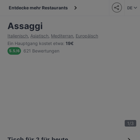
Entdecke mehr Restaurants
DE
Assaggi
Italienisch
,
Asiatisch
,
Mediterran
,
Europäisch
Ein Hauptgang kostet etwa
:
19€
621 Bewertungen
5.5
/
6
1
/
3
Tisch für 2 für heute