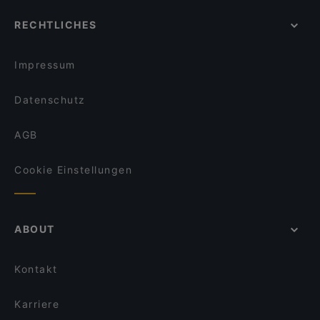
Restaurant Si
Romantische Restaurants in Potsdam
Trattoria Pane e Vino
The Taste! Zehlendorf
RECHTLICHES
Restaurants mit Business Lunch in Potsdam
Art & Sip Lounge
Restaurant Capriole
Für Kinder geeignete Restaurants in Potsdam
Höfts
Tischlein deck Dich - Grimm's Teltow
Impressum
O´Café
Il Porto
Datenschutz
AGB
Cookie Einstellungen
ABOUT
Kontakt
Karriere