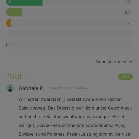
55
5
24
4
7
3
2
1
1
Neueste zuerst
"
Gut
"
4
/6
Gabriele P.
5 months ago
·
1 review
Wir hatten zwei Raznijii bestellt sowie einen kleinen
Salat vorweg. Das Dressing war nicht unser Geschmack
und auch die Salatauswahl war etwas mager. Fleisch
war gut, Djuvec-Reis schmeckte sowie ebenso Avjar,
Zwiebeln und Pommes. Preis-/Leistung stimmt. Service