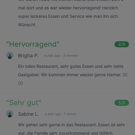
mal dort und es war wieder hervorragend! Herzlich
super leckeres Essen und Service wie man ihn sich
Wünscht .
"
Hervorragend
"
6
/6
Brigita P.
a year ago
·
3 reviews
Ein tolles Restaurant, sehr gutes Essen und sehr nette
Gastgeber. Wir kommen immer wieder gerne hierher. 👍🏻
👍🏻
"
Sehr gut
"
5
/6
Sabine L.
a year ago
·
1 review
Wir gehen sehr gerne in das Restaurant. Essen ist sehr
gut, die Familie sehr zuvorkommend und höflich.