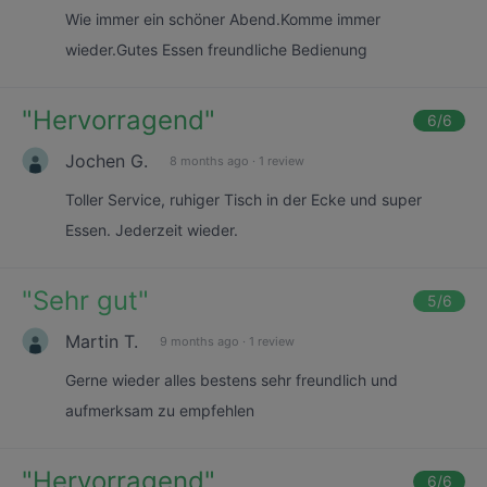
Wie immer ein schöner Abend.Komme immer
wieder.Gutes Essen freundliche Bedienung
"
Hervorragend
"
6
/6
Jochen G.
8 months ago
·
1 review
Toller Service, ruhiger Tisch in der Ecke und super
Essen. Jederzeit wieder.
"
Sehr gut
"
5
/6
Martin T.
9 months ago
·
1 review
Gerne wieder alles bestens sehr freundlich und
aufmerksam zu empfehlen
"
Hervorragend
"
6
/6