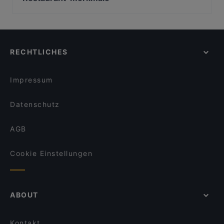
Magari im Werksviertel
Pizzeria Orchidea Restaurant
Familienfreundliche Restaurants in München
Trattoria Al Pacino
Dong Que Quan München
Casual Dining Restaurants in München
Meraki - Griechisches Restaurant
Ver o Peso - Brasil Bar
Gemütliche Restaurants in München
Jiao Kitchen
Chandani Chowk Indisches Restaurant
RECHTLICHES
Für Gruppen geeignete Restaurants in München
Namaste Restaurant
Restaurant Xaxiu
Restaurants mit Business Lunch in München
Pequeño Haidhausen
Gufo Restaurant
Impressum
L'Incontro
Sitar
Datenschutz
AGB
Cookie Einstellungen
ABOUT
Kontakt