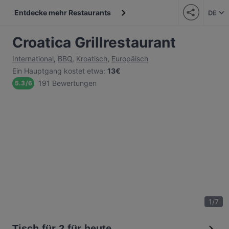
Entdecke mehr Restaurants
DE
Croatica Grillrestaurant
International
,
BBQ
,
Kroatisch
,
Europäisch
Ein Hauptgang kostet etwa
:
13€
191 Bewertungen
5.3
/
6
1
/
7
Tisch für 2 für heute