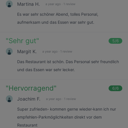
Martina H.
a year ago
·
1 review
Es war sehr schöner Abend, tolles Personal,
aufmerksam und das Essen war sehr gut.
"
Sehr gut
"
5
/6
Margit K.
a year ago
·
1 review
Das Restaurant ist schön. Das Personal sehr freundlich
und das Essen war sehr lecker.
"
Hervorragend
"
6
/6
Joachim F.
a year ago
·
1 review
Super zufrieden- kommen gerne wieder-kann ich nur
empfehlen-Parkmöglichkeiten direkt vor dem
Restaurant