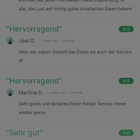
alle, die Lust auf richtig gutes kroatisches Essen haben!
"
Hervorragend
"
6
/6
Joel O.
a year ago
·
1 review
Alles war super! Sowohl das Essen als auch der Service
💯
"
Hervorragend
"
6
/6
Martina D.
a year ago
·
1 review
Sehr gutes und leckeres Essen Netter Service Immer
wieder gerne
"
Sehr gut
"
5
/6