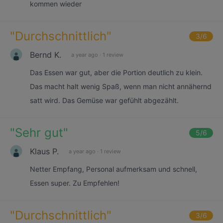
kommen wieder
"
Durchschnittlich
"
3
/6
Bernd K.
a year ago
·
1 review
Das Essen war gut, aber die Portion deutlich zu klein.
Das macht halt wenig Spaß, wenn man nicht annähernd
satt wird. Das Gemüse war gefühlt abgezählt.
"
Sehr gut
"
5
/6
Klaus P.
a year ago
·
1 review
Netter Empfang, Personal aufmerksam und schnell,
Essen super. Zu Empfehlen!
"
Durchschnittlich
"
3
/6