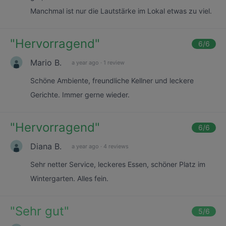
Manchmal ist nur die Lautstärke im Lokal etwas zu viel.
"
Hervorragend
"
6
/6
Mario B.
a year ago
·
1 review
Schöne Ambiente, freundliche Kellner und leckere
Gerichte. Immer gerne wieder.
"
Hervorragend
"
6
/6
Diana B.
a year ago
·
4 reviews
Sehr netter Service, leckeres Essen, schöner Platz im
Wintergarten. Alles fein.
"
Sehr gut
"
5
/6