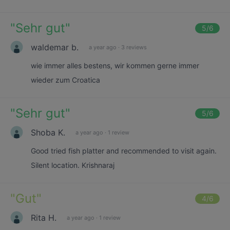
"
Sehr gut
"
5
/6
waldemar b.
a year ago
·
3 reviews
wie immer alles bestens, wir kommen gerne immer
wieder zum Croatica
"
Sehr gut
"
5
/6
Shoba K.
a year ago
·
1 review
Good tried fish platter and recommended to visit again.
Silent location. Krishnaraj
"
Gut
"
4
/6
Rita H.
a year ago
·
1 review