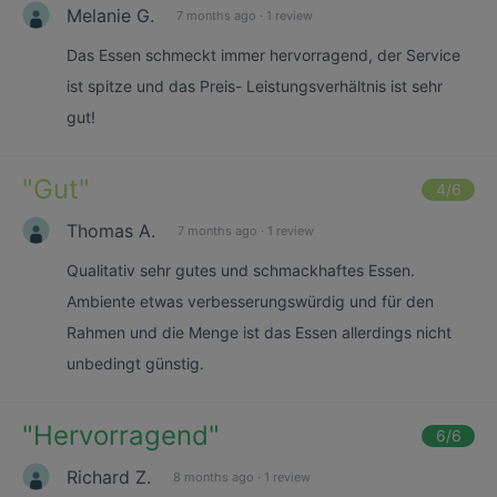
Melanie G.
7 months ago
·
1 review
Das Essen schmeckt immer hervorragend, der Service
ist spitze und das Preis- Leistungsverhältnis ist sehr
gut!
"
Gut
"
4
/6
Thomas A.
7 months ago
·
1 review
Qualitativ sehr gutes und schmackhaftes Essen.
Ambiente etwas verbesserungswürdig und für den
Rahmen und die Menge ist das Essen allerdings nicht
unbedingt günstig.
"
Hervorragend
"
6
/6
Richard Z.
8 months ago
·
1 review