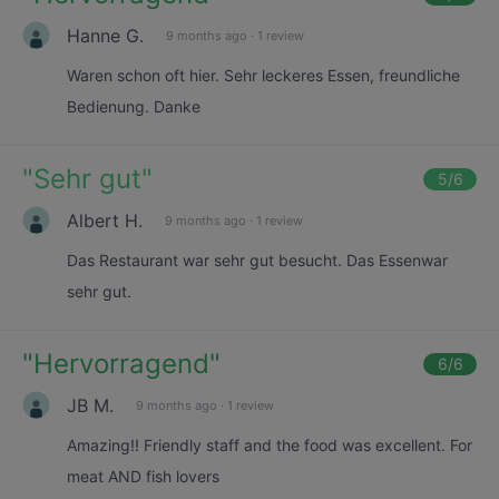
Hanne G.
9 months ago
·
1 review
Waren schon oft hier. Sehr leckeres Essen, freundliche
Bedienung. Danke
"
Sehr gut
"
5
/6
Albert H.
9 months ago
·
1 review
Das Restaurant war sehr gut besucht. Das Essenwar
sehr gut.
"
Hervorragend
"
6
/6
JB M.
9 months ago
·
1 review
Amazing!! Friendly staff and the food was excellent. For
meat AND fish lovers