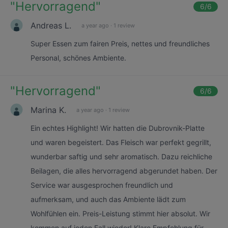
"
Hervorragend
"
6
/6
Andreas L.
a year ago
·
1 review
Super Essen zum fairen Preis, nettes und freundliches
Personal, schönes Ambiente.
"
Hervorragend
"
6
/6
Marina K.
a year ago
·
1 review
Ein echtes Highlight! Wir hatten die Dubrovnik-Platte
und waren begeistert. Das Fleisch war perfekt gegrillt,
wunderbar saftig und sehr aromatisch. Dazu reichliche
Beilagen, die alles hervorragend abgerundet haben. Der
Service war ausgesprochen freundlich und
aufmerksam, und auch das Ambiente lädt zum
Wohlfühlen ein. Preis-Leistung stimmt hier absolut. Wir
kommen auf jeden Fall wieder! Klare Empfehlung für