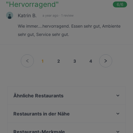
"
Hervorragend
"
6
/6
Katrin B.
a year ago
·
1 review
Wie immer….hervorragend. Essen sehr gut, Ambiente
sehr gut, Service sehr gut.
1
2
3
4
Ähnliche Restaurants
Second Street
Gasthof Obermaier
Restaurants in der Nähe
Haroo Restaurant
ELA NA DIS TO KATI ALLO
Hendl Glück
Taverne Lithos
Restaurant-Merkmale