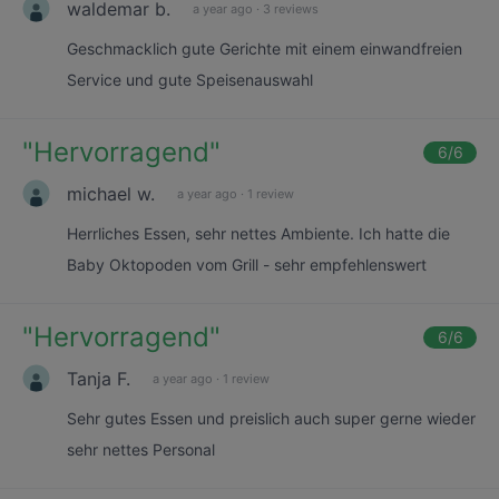
waldemar b.
a year ago
·
3 reviews
Geschmacklich gute Gerichte mit einem einwandfreien
Service und gute Speisenauswahl
"
Hervorragend
"
6
/6
michael w.
a year ago
·
1 review
Herrliches Essen, sehr nettes Ambiente. Ich hatte die
Baby Oktopoden vom Grill - sehr empfehlenswert
"
Hervorragend
"
6
/6
Tanja F.
a year ago
·
1 review
Sehr gutes Essen und preislich auch super gerne wieder
sehr nettes Personal