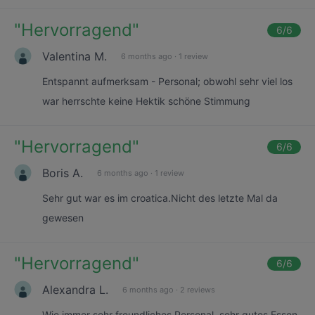
"
Hervorragend
"
6
/6
Valentina M.
6 months ago
·
1 review
Entspannt aufmerksam - Personal; obwohl sehr viel los
war herrschte keine Hektik schöne Stimmung
"
Hervorragend
"
6
/6
Boris A.
6 months ago
·
1 review
Sehr gut war es im croatica.Nicht des letzte Mal da
gewesen
"
Hervorragend
"
6
/6
Alexandra L.
6 months ago
·
2 reviews
Wie immer sehr freundliches Personal, sehr gutes Essen.