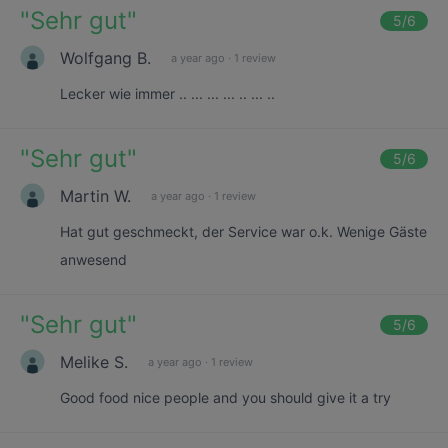
"
Sehr gut
"
5
/6
Wolfgang B.
a year ago
·
1 review
Lecker wie immer .. ... ... ... .. ... ..
"
Sehr gut
"
5
/6
Martin W.
a year ago
·
1 review
Hat gut geschmeckt, der Service war o.k. Wenige Gäste
anwesend
"
Sehr gut
"
5
/6
Melike S.
a year ago
·
1 review
Good food nice people and you should give it a try