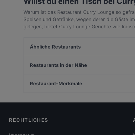
Willst du einen Tisch bei Cur
Warum ist das Restaurant Curry Lounge so gefra
Speisen und Getränke, wegen derer die Gäste i
gelegen, bietet Curry Lounge Gerichte wie Indis
anderen Restaurants in Hamburg unterscheidet, u
nächsten Restaurantbesuch!
Ähnliche Restaurants
Injera Eritrea und Ethiopia Restaurant
Cafe Curiousa
Restaurants in der Nähe
Bodhi Vegan Living
Usumi Sushi x Ramen and more
Goa Lange Reihe
Bake&Soda
Restaurant-Merkmale
Alstercafe
Puzzle Bar
Familienfreundliche Restaurants in Hamburg
Turm Bar Hamburg
Gemütliche Restaurants in Hamburg
Cardamom Progressive Indian Dining
Restaurants mit Business Lunch in Hamburg
RECHTLICHES
Impressum