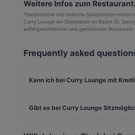
Weitere Infos zum Restaurant
Thailändische und indische Spezialitäten mitten
Curry Lounge am Steindamm im Bezirk St. Georg
außergewöhnlichen und gemütlichen Restaurant fi
Indiens auf einer Speisekarte - frisch, lecker u
Hühnchen- und Fischspezialitäten, findest du hi
garantiert begeistern werden. Dazu bekommst du
Frequently asked question
Aufenthalt hier erst richtig abrunden. Reservier
Curry Lounge und genieße ein ausgezeichnetes 
Kann ich bei Curry Lounge mit Kred
Ja, du kannst mit Visa, Mastercard, EC-Karte,
Gibt es bei Curry Lounge Sitzmöglic
Ja, bei Curry Lounge gibt es Sitzmöglichkeiten