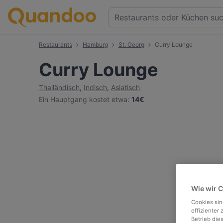
Restaurants
Hamburg
St. Georg
Curry Lounge
Curry Lounge
Thailändisch
,
Indisch
,
Asiatisch
Ein Hauptgang kostet etwa
:
14€
Wie wir 
Cookies sin
effizienter
Betrieb die