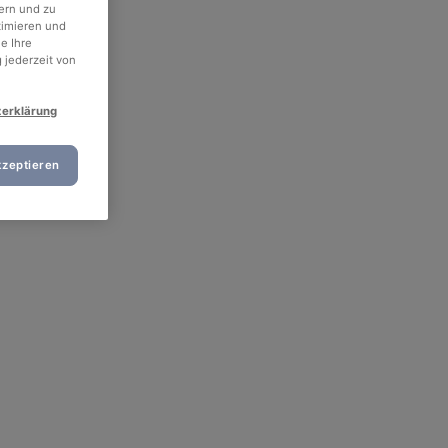
ern und zu
timieren und
e Ihre
 jederzeit von
zerklärung
kzeptieren