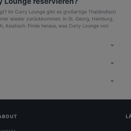
ry Lounge reservieren?
gt? Im Curry Lounge gibt es großartige Thailändisch
mmer wieder zurückkommen. In St. Georg, Hamburg,
ch, Asiatisch. Finde heraus, was Curry Lounge von
nd reserviere noch heute einen Tisch für deinen
AnTee Vegan
Qrito Lange Reihe
Senkoi-Sushi
Vu Food
Viet Roots
Favoloso
Sushi Für Hamburg Hohenfelde
Sky & Sand Beachclub
Casual Dining Restaurants in Hamburg
Panaelme
Für Gruppen geeignete Restaurants in Hamburg
Goa Zone
ABOUT
L
Kontakt