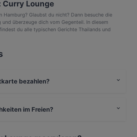
: Curry Lounge
 in Hamburg? Glaubst du nicht? Dann besuche die
 und überzeuge dich vom Gegenteil. In diesem
ndest du alle typischen Gerichte Thailands und
nd bei Bedarf auch vegan. Neben Suppen, Salate,
er auch Gerichte mit Ente, Nudeln und Gemüse, die dich
 kühle Getränke und süße Desserts, die deinen
s
e also gleich mit Quandoo einen Tisch in der Hamburger
Essen.
itkarte bezahlen?
 Kontaktloses bezahlen, Amex bezahlen.
hkeiten im Freien?
 im Freien.