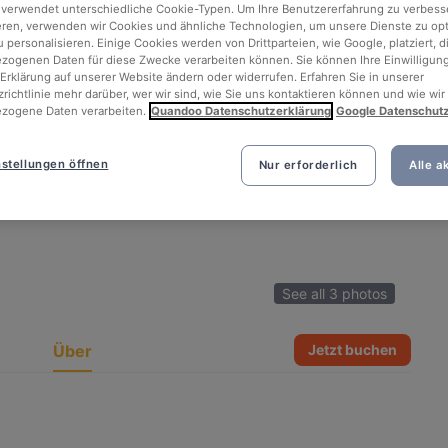
 verwendet unterschiedliche Cookie-Typen. Um Ihre Benutzererfahrung zu verbess
eren, verwenden wir Cookies und ähnliche Technologien, um unsere Dienste zu op
 personalisieren. Einige Cookies werden von Drittparteien, wie Google, platziert, di
ogenen Daten für diese Zwecke verarbeiten können. Sie können Ihre Einwilligung
Erklärung auf unserer Website ändern oder widerrufen. Erfahren Sie in unserer
richtlinie mehr darüber, wer wir sind, wie Sie uns kontaktieren können und wie wir
zogene Daten verarbeiten.
Quandoo Datenschutzerklärung
Google Datenschut
stellungen öffnen
Nur erforderlich
Alle a
See all 3 photos
Über
Jetzt buchen