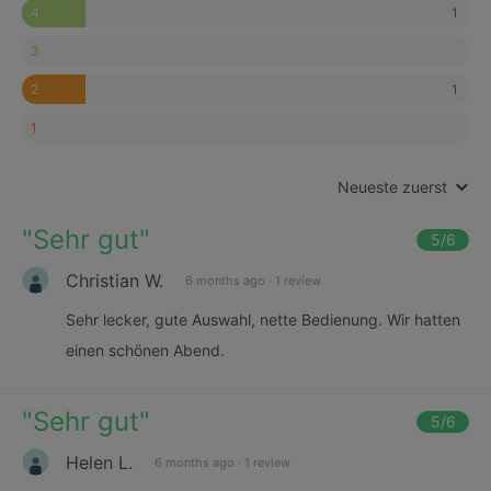
1
4
3
1
2
1
Neueste zuerst
"
Sehr gut
"
5
/6
Christian W.
6 months ago
·
1 review
Sehr lecker, gute Auswahl, nette Bedienung. Wir hatten
einen schönen Abend.
"
Sehr gut
"
5
/6
Helen L.
6 months ago
·
1 review