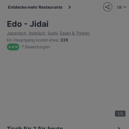
Entdecke mehr Restaurants
DE
Edo - Jidai
Japanisch
,
Asiatisch
,
Sushi
,
Essen & Trinken
Ein Hauptgang kostet etwa
:
22€
7 Bewertungen
4.6
/
6
1
/
5
Tisch für 2 für heute