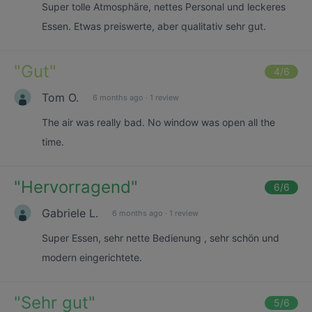
Super tolle Atmosphäre, nettes Personal und leckeres
Essen. Etwas preiswerte, aber qualitativ sehr gut.
"
Gut
"
4
/6
Tom O.
6 months ago
·
1 review
The air was really bad. No window was open all the
time.
"
Hervorragend
"
6
/6
Gabriele L.
6 months ago
·
1 review
Super Essen, sehr nette Bedienung , sehr schön und
modern eingerichtete.
"
Sehr gut
"
5
/6