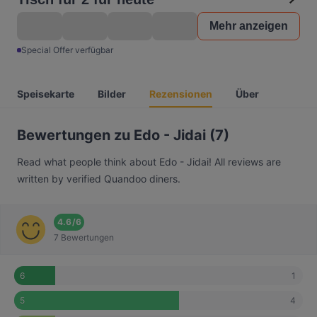
Mehr anzeigen
Special Offer verfügbar
Speisekarte
Bilder
Rezensionen
Über
Bewertungen zu Edo - Jidai (7)
Read what people think about Edo - Jidai! All reviews are
written by verified Quandoo diners.
4.6
/
6
7 Bewertungen
1
6
4
5