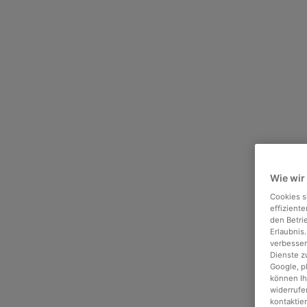
Wie wir
Cookies s
effizient
den Betri
Erlaubnis
verbesser
Dienste z
Google, p
können Ih
widerrufen
kontaktie