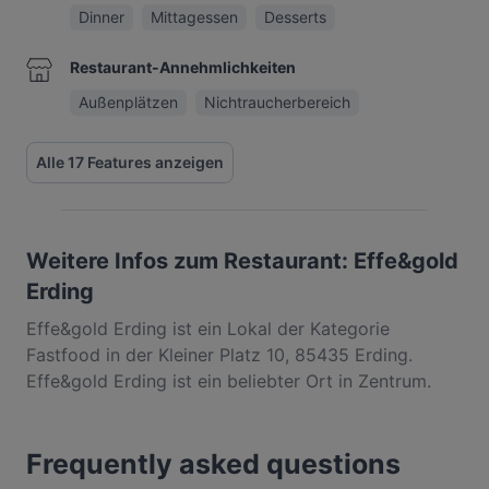
Dinner
Mittagessen
Desserts
Restaurant-Annehmlichkeiten
Außenplätzen
Nichtraucherbereich
Alle 17 Features anzeigen
Weitere Infos zum Restaurant: Effe&gold
Erding
Effe&gold Erding ist ein Lokal der Kategorie
Fastfood in der Kleiner Platz 10, 85435 Erding.
Effe&gold Erding ist ein beliebter Ort in Zentrum.
Egal, ob du nur einen kleinen Snack brauchst oder
auf der Suche nach einem kompletten
Frequently asked questions
Feinschmeckererlebnis bist, entdecke die Gerichte
im Effe&gold Erding und erlebe authentische