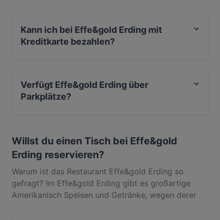
Amerikanisch Küche in Erding.
Kann ich bei Effe&gold Erding mit
Kreditkarte bezahlen?
Ja, du kannst mit EC-Karte bezahlen.
Verfügt Effe&gold Erding über
Parkplätze?
Ja, Effe&gold Erding verfügt über Parkplatz an der
Strasse.
Willst du einen Tisch bei Effe&gold
Erding reservieren?
Warum ist das Restaurant Effe&gold Erding so
gefragt? Im Effe&gold Erding gibt es großartige
Amerikanisch Speisen und Getränke, wegen derer
die Gäste immer wieder zurückkommen. In Zentrum,
Erding, gelegen, bietet Effe&gold Erding Gerichte