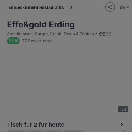
Entdecke mehr Restaurants
DE
Effe&gold Erding
€
€
€
€
Amerikanisch
,
Burger
,
Steak
,
Essen & Trinken
77 Bewertungen
5.2
/
6
1
/
3
Tisch für 2 für heute