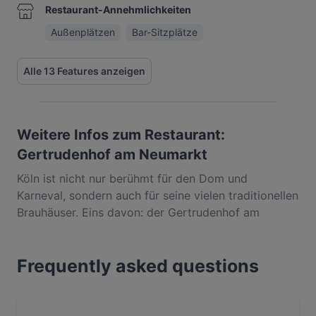
Restaurant-Annehmlichkeiten
Außenplätzen
Bar-Sitzplätze
Alle 13 Features anzeigen
Weitere Infos zum Restaurant:
Gertrudenhof am Neumarkt
Köln ist nicht nur berühmt für den Dom und
Karneval, sondern auch für seine vielen traditionellen
Brauhäuser. Eins davon: der Gertrudenhof am
Neumarkt. Die Traditionsbrauerei in der Altstadt-
Nord serviert deftige deutsche Hausmannskost in
Frequently asked questions
großen Portionen, die garantiert satt machen. Auf
der Speisekarte des urigen Lokals findet man jede
Menge kulinarische Klassiker, wie zum Beispiel
Currywurst mit Pommes, Schnitzel mit