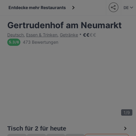
Entdecke mehr Restaurants
DE
Gertrudenhof am Neumarkt
€
€
€
€
Deutsch
,
Essen & Trinken
,
Getränke
473 Bewertungen
5.3
/
6
1
/
9
Tisch für 2 für heute