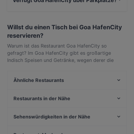
Verfügt Goa HafenCity über Parkplätze?
Ja, Goa HafenCity verfügt über Öffentlicher Parkplatz.
Willst du einen Tisch bei Goa HafenCity
reservieren?
Warum ist das Restaurant Goa HafenCity so
gefragt? Im Goa HafenCity gibt es großartige
Indisch Speisen und Getränke, wegen derer die
Gäste immer wieder zurückkommen. In Hafencity,
Hamburg, gelegen, bietet Goa HafenCity Gerichte
Ähnliche Restaurants
wie Asiatisch, Essen & Trinken. Finde heraus, was
Goa HafenCity von anderen Restaurants in Hamburg
Sala Thai Restaurant Am Kaiserkai
unterscheidet, und reserviere noch heute einen Tisch
Pâtisserie Johanna
Restaurants in der Nähe
für deinen nächsten Restaurantbesuch!
Lolas Bistro
Ade Habesha Restaurant
Cardamom HafenCity Progressive Indian Dining
Nomi Japanische Restaurant
Sehenswürdigkeiten in der Nähe
Panaelme
Sala Thai Restaurant Brandsende
Zionskirchplatz, Berlin
Ristorante Pizzeria Arione
UKitchen