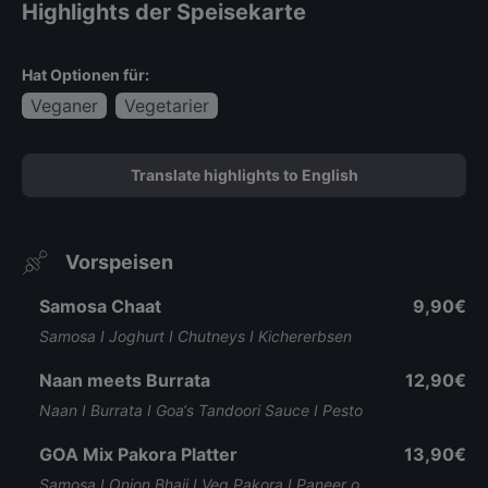
Highlights der Speisekarte
Hat Optionen für:
Veganer
Vegetarier
Translate highlights to English
Vorspeisen
Samosa Chaat
9,90€
Samosa I Joghurt I Chutneys I Kichererbsen
Naan meets Burrata
12,90€
Naan I Burrata I Goa‘s Tandoori Sauce I Pesto
GOA Mix Pakora Platter
13,90€
Samosa I Onion Bhaji I Veg Pakora I Paneer o.