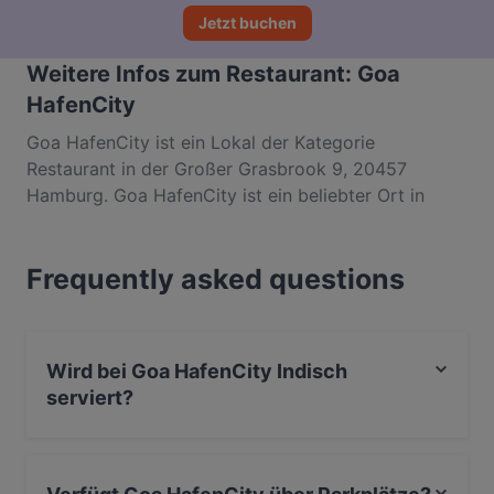
Jetzt buchen
Weitere Infos zum Restaurant: Goa
HafenCity
Goa HafenCity ist ein Lokal der Kategorie
Restaurant in der Großer Grasbrook 9, 20457
Hamburg. Goa HafenCity ist ein beliebter Ort in
Hafencity. Egal, ob du nur einen kleinen Snack
brauchst oder auf der Suche nach einem kompletten
Frequently asked questions
Feinschmeckererlebnis bist, entdecke die Gerichte
im Goa HafenCity und erlebe authentische Indisch
Küche in Hamburg.
Wird bei Goa HafenCity Indisch
serviert?
Ja, Goa HafenCity serviert Indisch und auch Asiatisch,
Essen & Trinken.