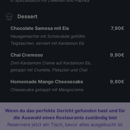
in Spezialsauce mit Zwiebeln und Paprika
Dessert
Chocolate Samosa mit Eis
7,90€
Hausgemachte mit Schokolade gefüllte
Teigtaschen, serviert mit Kardamon Eis
Chai Cremoso
9,90€
Zimt-Kardamom Creme auf Kardamom Eis,
getoppt mit Crumble, Pistazien und Chai
Homemade Mango Cheesecake
9,90€
Cheesecake getoppt mit Mangocreme
Wenn du das perfekte Gericht gefunden hast und für
die Auswahl eines Restaurants zuständig bist
Reserviere jetzt ein Tisch, bevor alles ausgebucht ist