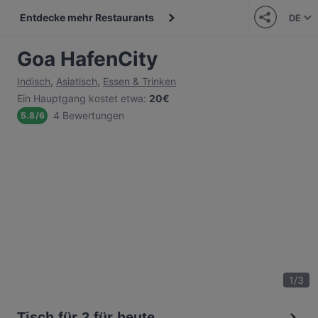
Entdecke mehr Restaurants
DE
Goa HafenCity
Indisch
,
Asiatisch
,
Essen & Trinken
Ein Hauptgang kostet etwa
:
20€
4 Bewertungen
5.8
/
6
1
/
3
Tisch für 2 für heute