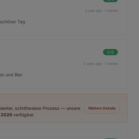
a year ago
·
1 review
 schöner Tag
6
/6
2 years ago
·
1 review
en und Bier
eplanter, schrittweiser Prozess — unsere
Weitere Details
 2026
verfügbar.