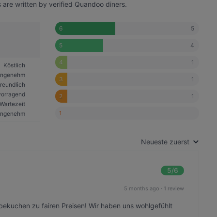
 are written by verified Quandoo diners.
5
6
4
5
1
4
Köstlich
angenehm
1
3
reundlich
vorragend
1
2
Wartezeit
1
angenehm
Neueste zuerst
5
/6
5 months ago
·
1 review
ibekuchen zu fairen Preisen! Wir haben uns wohlgefühlt