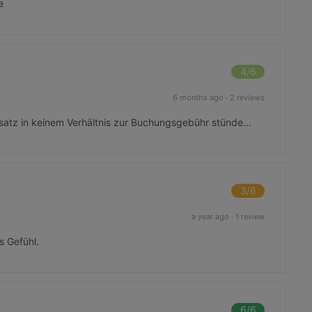
e
4
/6
6 months ago
·
2 reviews
satz in keinem Verhältnis zur Buchungsgebühr stünde…
3
/6
a year ago
·
1 review
s Gefühl.
6
/6