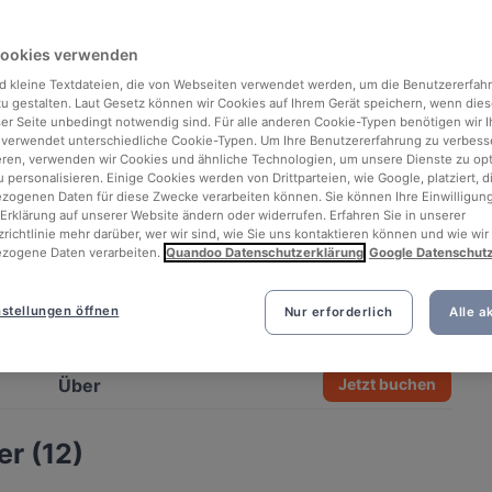
Cookies verwenden
d kleine Textdateien, die von Webseiten verwendet werden, um die Benutzererfah
 zu gestalten. Laut Gesetz können wir Cookies auf Ihrem Gerät speichern, wenn dies
ser Seite unbedingt notwendig sind. Für alle anderen Cookie-Typen benötigen wir Ih
 verwendet unterschiedliche Cookie-Typen. Um Ihre Benutzererfahrung zu verbess
eren, verwenden wir Cookies und ähnliche Technologien, um unsere Dienste zu op
 personalisieren. Einige Cookies werden von Drittparteien, wie Google, platziert, di
ogenen Daten für diese Zwecke verarbeiten können. Sie können Ihre Einwilligung
Erklärung auf unserer Website ändern oder widerrufen. Erfahren Sie in unserer
richtlinie mehr darüber, wer wir sind, wie Sie uns kontaktieren können und wie wir
zogene Daten verarbeiten.
Quandoo Datenschutzerklärung
Google Datenschut
stellungen öffnen
Nur erforderlich
Alle a
See all 3 photos
Über
Jetzt buchen
r (12)