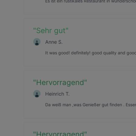
Es ist ein rustikales Restaurant in wundersc
"
Sehr gut
"
Anne S.
It was good! definitely! good quality and good
"
Hervorragend
"
Heinrich T.
Da weiß man ,was Genießer gut finden . Essen
"
Hervorragend
"