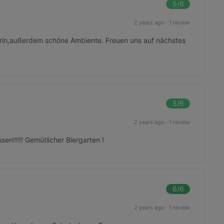
5
/6
2 years ago
·
1 review
erin,außerdem schöne Ambiente. Freuen uns auf nächstes
5
/6
2 years ago
·
1 review
en!!!!! Gemütlicher Biergarten !
6
/6
2 years ago
·
1 review