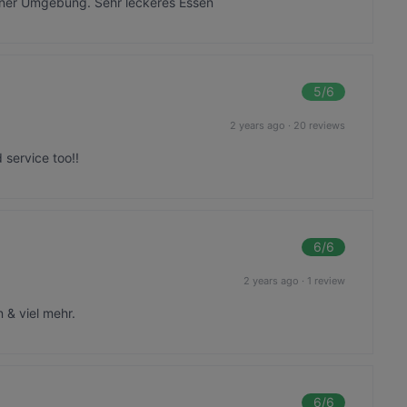
höner Umgebung. Sehr leckeres Essen
5
/6
2 years ago
·
20 reviews
 service too!!
6
/6
2 years ago
·
1 review
 & viel mehr.
6
/6