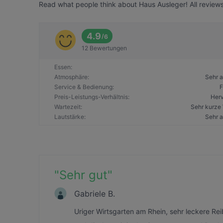
Read what people think about Haus Ausleger! All reviews
4.9
/
6
12 Bewertungen
Essen
:
Atmosphäre
:
Sehr 
Service & Bedienung
:
F
Preis-Leistungs-Verhältnis
:
Her
Wartezeit
:
Sehr kurze 
Lautstärke
:
Sehr 
"
Sehr gut
"
Gabriele B.
Uriger Wirtsgarten am Rhein, sehr leckere Re