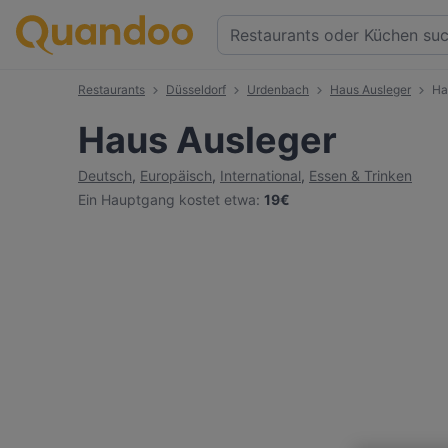
Restaurants
Düsseldorf
Urdenbach
Haus Ausleger
Ha
Haus Ausleger
Deutsch
,
Europäisch
,
International
,
Essen & Trinken
Ein Hauptgang kostet etwa
:
19€