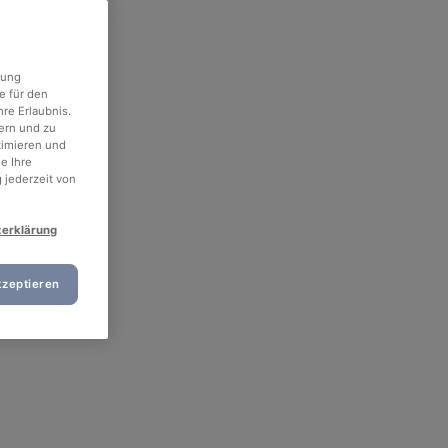
rung
e für den
re Erlaubnis.
ern und zu
timieren und
e Ihre
 jederzeit von
zerklärung
kzeptieren