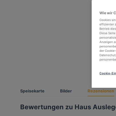
Wie wir 
Cookies sin
effizienter
Betrieb die
Diese Seite
personalisi
Anzeigen zu
personenbez
der Cookie-
Datenschutz
personenbe
Cookie-Ein
Speisekarte
Bilder
Rezensionen
Bewertungen zu Haus Auslege