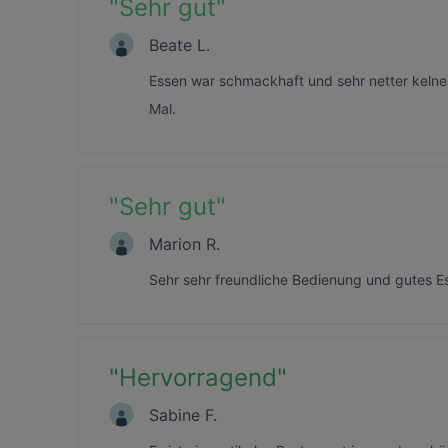
"
Sehr gut
"
Beate L.
Essen war schmackhaft und sehr netter keln
Mal.
"
Sehr gut
"
Marion R.
Sehr sehr freundliche Bedienung und gutes Ess
"
Hervorragend
"
Sabine F.