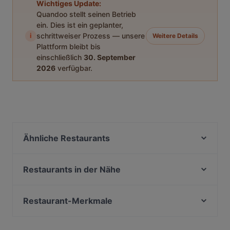
Wichtiges Update:
Quandoo stellt seinen Betrieb
ein. Dies ist ein geplanter,
i
schrittweiser Prozess — unsere
Weitere Details
Plattform bleibt bis
einschließlich
30. September
2026
verfügbar.
Ähnliche Restaurants
EATapaS
Platt & Belegt
Restaurants in der Nähe
Mille Miglia
Sumi - Panasia Kitchen and Sushi Bar
Smash or Pass - Burger & Bar
Restaurant Diwan
Restaurant-Merkmale
Sendlinger Treff
Restaurant Pars
Familienfreundliche Restaurants in München
San Paolo | Bar • Café
Geisha Garden