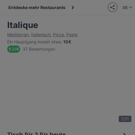
Entdecke mehr Restaurants
DE
Italique
Mediterran
,
Italienisch
,
Pizza
,
Pasta
Ein Hauptgang kostet etwa
:
10€
37 Bewertungen
5.2
/
6
1
/
11
Tisch für 2 für heute