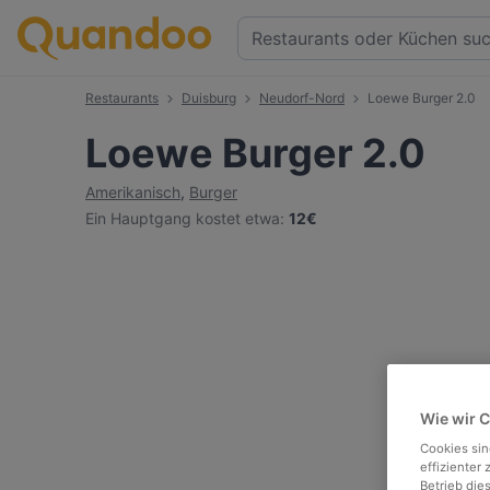
Restaurants
Duisburg
Neudorf-Nord
Loewe Burger 2.0
Loewe Burger 2.0
Amerikanisch
,
Burger
Ein Hauptgang kostet etwa
:
12€
Wie wir 
Cookies sin
effizienter
Betrieb die