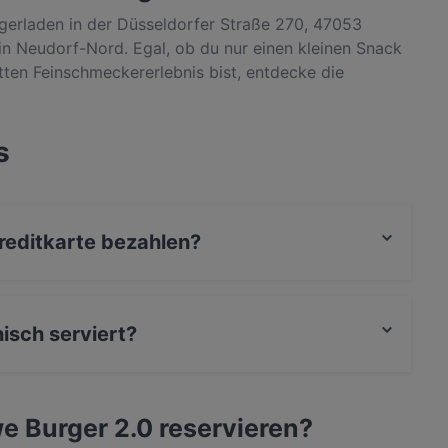
rgerladen in der Düsseldorfer Straße 270, 47053
 in Neudorf-Nord. Egal, ob du nur einen kleinen Snack
ten Feinschmeckererlebnis bist, entdecke die
tische Amerikanisch Küche in Duisburg.
s
reditkarte bezahlen?
isch serviert?
nd auch Burger.
we Burger 2.0 reservieren?