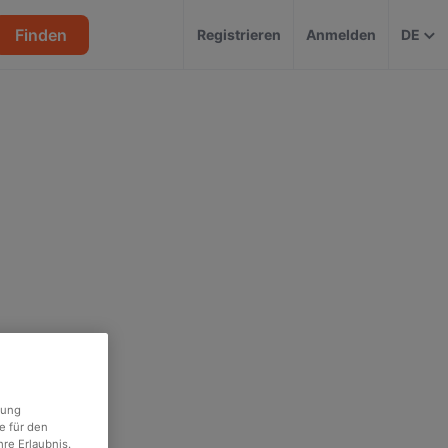
Finden
Registrieren
Anmelden
DE
rung
e für den
re Erlaubnis.