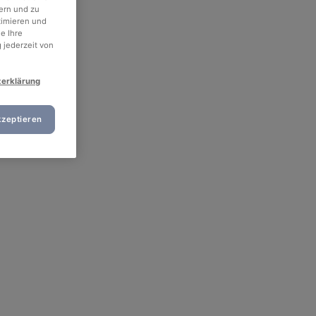
ern und zu
timieren und
e Ihre
 jederzeit von
zerklärung
kzeptieren