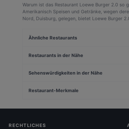
Warum ist das Restaurant Loewe Burger 2.0 so g
Amerikanisch Speisen und Getränke, wegen dere
Nord, Duisburg, gelegen, bietet Loewe Burger 2.
Burger 2.0 von anderen Restaurants in Duisburg 
für deinen nächsten Restaurantbesuch!
Ähnliche Restaurants
Loewe Burger Restaurant
Royal Beef Corner
Restaurants in der Nähe
Thema Restaurant
Restaurant Oase Uno
Frankys Wasserbahnhof Mintard
Okinii Essen
Sehenswürdigkeiten in der Nähe
Imbiss Usbek FM
CafeMarte
Zionskirchplatz, Berlin
Palm im Samannshof
Bahnhof Bernauer Strasse, Berlin
Restaurant-Merkmale
VAPIANO Düsseldorf Kaiserwerther Straße
Wasserturm, Berlin
Für Gruppen geeignete Restaurants in Duisburg
Dinner in Duisburg
Casual Dining Restaurants in Duisburg
RECHTLICHES