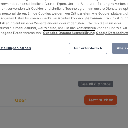
 verwendet unterschiedliche Cookie-Typen. Um Ihre Benutzererfahrung zu verbess
eren, verwenden wir Cookies und ähnliche Technologien, um unsere Dienste zu op
 personalisieren. Einige Cookies werden von Drittparteien, wie Google, platziert, di
ogenen Daten für diese Zwecke verarbeiten können. Sie können Ihre Einwilligung
Erklärung auf unserer Website ändern oder widerrufen. Erfahren Sie in unserer
richtlinie mehr darüber, wer wir sind, wie Sie uns kontaktieren können und wie wir
zogene Daten verarbeiten.
Quandoo Datenschutzerklärung
Google Datenschut
stellungen öffnen
Nur erforderlich
Alle a
See all 8 photos
Über
Jetzt buchen