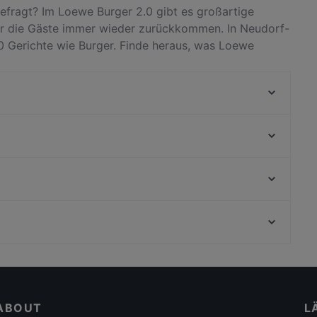
efragt? Im Loewe Burger 2.0 gibt es großartige
r die Gäste immer wieder zurückkommen. In Neudorf-
0 Gerichte wie Burger. Finde heraus, was Loewe
unterscheidet, und reserviere noch heute einen Tisch
Caffe Fiore
Franky´s an der Ruhrpromenade
Mama's Küche
Little Star Restaurant
Restaurante Hamoni
Nuova Venezia
Walsumer Brauhaus Urfels
Öz Urfa Ocakbasi
Bahnhof Senefelderplatz, Berlin
Tele Pizza - Derendorf
Mauerweg, Berlin
Trattoria Bellissima
Für Kinder geeignete Restaurants in Duisburg
Familienfreundliche Restaurants in Duisburg
ABOUT
L