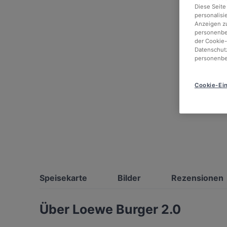
Diese Seite
personalisi
Anzeigen zu
personenbez
der Cookie-
Datenschutz
personenbe
Cookie-Ein
Speisekarte
Bilder
Rezensionen
Über Loewe Burger 2.0