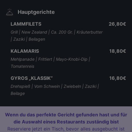
Hauptgerichte
LAMMFILETS
26,80€
Grill | New Zealand | Ca. 200 Gr. | Kräuterbutter
| Zaziki | Beilagen
KALAMARIS
18,80€
Mehlpanade | Frittiert | Mayo-Knobi-Dip |
Tomatenreis
GYROS „KLASSIK“
16,80€
Drehspieß | Vom Schwein | Zwiebeln | Zaziki |
Beilage
Wenn du das perfekte Gericht gefunden hast und für
die Auswahl eines Restaurants zuständig bist
Reserviere jetzt ein Tisch, bevor alles ausgebucht ist