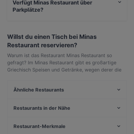
Verfügt Minas Restaurant über
Parkplätze?
Ja, Minas Restaurant verfügt über Parkplatz an der
Strasse.
Willst du einen Tisch bei Minas
Restaurant reservieren?
Warum ist das Restaurant Minas Restaurant so
gefragt? Im Minas Restaurant gibt es großartige
Griechisch Speisen und Getränke, wegen derer die
Gäste immer wieder zurückkommen. In Wandsbek,
Hamburg, gelegen, bietet Minas Restaurant Gerichte
Ähnliche Restaurants
wie Mediterran, Europäisch. Finde heraus, was Minas
Restaurant von anderen Restaurants in Hamburg
Zahara Wandsbek
unterscheidet, und reserviere noch heute einen Tisch
Wandsbeker Almhütte
Restaurants in der Nähe
für deinen nächsten Restaurantbesuch!
Roomyz - Breakfast, Coffee & Drinks
Mizu Hamburg
Urfas Kebap
Alstercafe
Restaurant-Merkmale
Burger Lounge Bramfeld
Schweinske Stadtpark