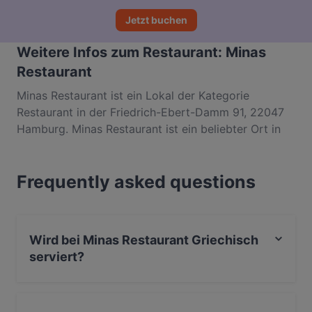
Jetzt buchen
Weitere Infos zum Restaurant: Minas
Restaurant
Minas Restaurant ist ein Lokal der Kategorie
Restaurant in der Friedrich-Ebert-Damm 91, 22047
Hamburg. Minas Restaurant ist ein beliebter Ort in
Wandsbek. Egal, ob du nur einen kleinen Snack
brauchst oder auf der Suche nach einem kompletten
Frequently asked questions
Feinschmeckererlebnis bist, entdecke die Gerichte
im Minas Restaurant und erlebe authentische
Griechisch Küche in Hamburg.
Wird bei Minas Restaurant Griechisch
serviert?
Ja, Minas Restaurant serviert Griechisch und auch
Mediterran, Europäisch.