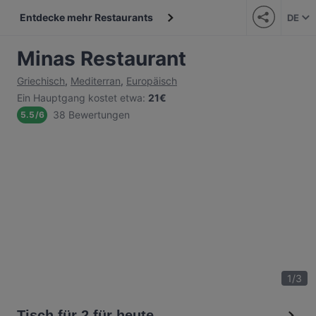
Entdecke mehr Restaurants
DE
Minas Restaurant
Griechisch
,
Mediterran
,
Europäisch
Ein Hauptgang kostet etwa
:
21€
38 Bewertungen
5.5
/
6
1
/
3
Tisch für 2 für heute