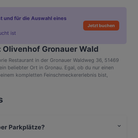
t und für die Auswahl eines
Jetzt buchen
ucht ist
: Olivenhof Gronauer Wald
gorie Restaurant in der Gronauer Waldweg 36, 51469
in beliebter Ort in Gronau. Egal, ob du nur einen
 einem kompletten Feinschmeckererlebnis bist,
d und erlebe authentische International Küche in
s
ber Parkplätze?