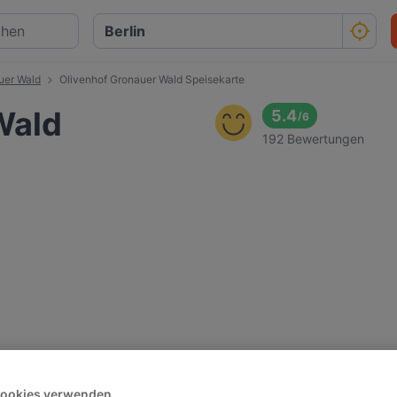
uer Wald
Olivenhof Gronauer Wald Speisekarte
Wald
5.4
/
6
192 Bewertungen
Cookies verwenden