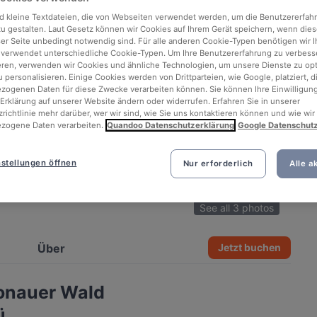
d kleine Textdateien, die von Webseiten verwendet werden, um die Benutzererfah
 zu gestalten. Laut Gesetz können wir Cookies auf Ihrem Gerät speichern, wenn dies
ser Seite unbedingt notwendig sind. Für alle anderen Cookie-Typen benötigen wir Ih
 verwendet unterschiedliche Cookie-Typen. Um Ihre Benutzererfahrung zu verbess
eren, verwenden wir Cookies und ähnliche Technologien, um unsere Dienste zu op
 personalisieren. Einige Cookies werden von Drittparteien, wie Google, platziert, di
ogenen Daten für diese Zwecke verarbeiten können. Sie können Ihre Einwilligung
Erklärung auf unserer Website ändern oder widerrufen. Erfahren Sie in unserer
richtlinie mehr darüber, wer wir sind, wie Sie uns kontaktieren können und wie wir
zogene Daten verarbeiten.
Quandoo Datenschutzerklärung
Google Datenschut
stellungen öffnen
Nur erforderlich
Alle a
See all 3 photos
Über
Jetzt buchen
ronauer Wald
ü