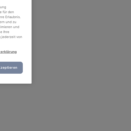
rung
e für den
re Erlaubnis.
ern und zu
timieren und
e Ihre
 jederzeit von
zerklärung
kzeptieren