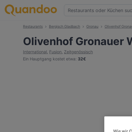
Restaurants
Bergisch Gladbach
Gronau
Olivenhof Grona
Olivenhof Gronauer 
International
,
Fusion
,
Zeitgenössisch
Ein Hauptgang kostet etwa
:
32€
Wie wir 