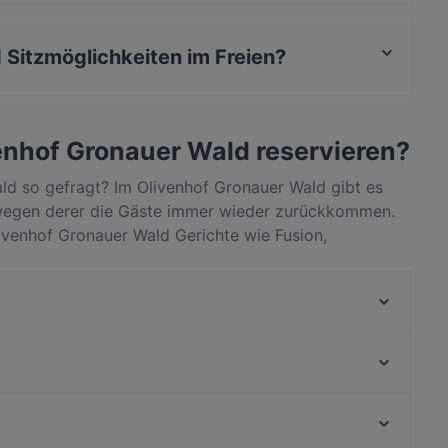
ter Parkplatz, Parkplatz an der Strasse.
 Sitzmöglichkeiten im Freien?
glichkeiten im Freien.
venhof Gronauer Wald reservieren?
ld so gefragt? Im Olivenhof Gronauer Wald gibt es
, wegen derer die Gäste immer wieder zurückkommen.
livenhof Gronauer Wald Gerichte wie Fusion,
nauer Wald von anderen Restaurants in Bergisch
te einen Tisch für deinen nächsten Restaurantbesuch!
Gladbacher Fischhaus
Steakhaus El Toro
Meating Point
Big Mom's
Klausmann
Frizzantino degustazione & delights
LU’S BOX Restaurant | Bensberg
Enat Äthiopisches Restaurant