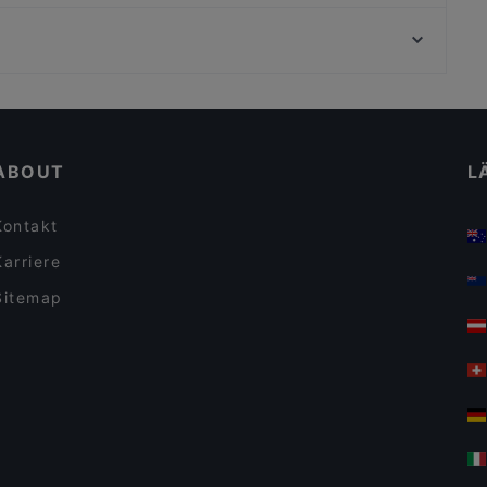
Gabriel Filmtheater, München
Haus Böhmer
Fünf Höfe, München
ErKantine
ach
Casual Dining Restaurants in Bergisch Gladbach
Für Kinder geeignete Restaurants in Bergisch
Gladbach
ABOUT
L
Kontakt
Karriere
Sitemap