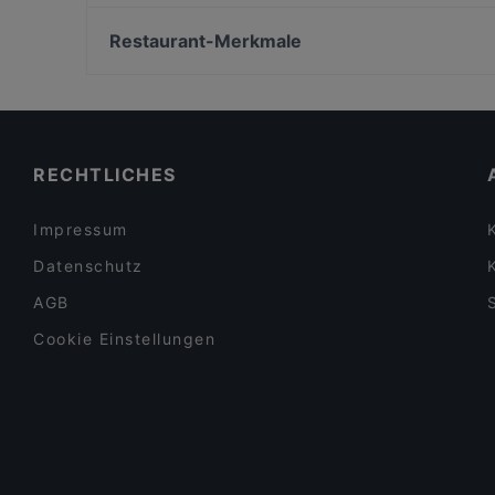
Kinder- und Jugendmuseum, München
Xin Chao 24 Restaurant
U-Bahn Hauptbahnhof, München
Restaurant-Merkmale
Saman Restaurant
U-Bahn Königsplatz, München
Familienfreundliche Restaurants in Bergisch Gladb
Für Gruppen geeignete Restaurants in Bergisch
Gladbach
Dinner in Bergisch Gladbach
RECHTLICHES
Impressum
Datenschutz
AGB
Cookie Einstellungen