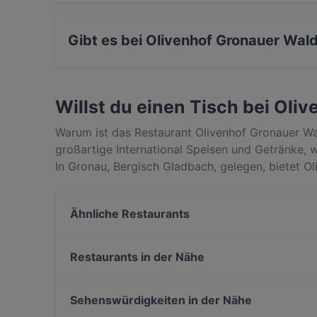
Ja, Olivenhof Gronauer Wald verfügt über Priva
Gibt es bei Olivenhof Gronauer Wald
Ja, bei Olivenhof Gronauer Wald gibt es Sitzmö
Willst du einen Tisch bei Oli
Warum ist das Restaurant Olivenhof Gronauer Wa
großartige International Speisen und Getränke
In Gronau, Bergisch Gladbach, gelegen, bietet O
Zeitgenössisch. Finde heraus, was Olivenhof Gro
Gladbach unterscheidet, und reserviere noch heu
Ähnliche Restaurants
Farmburger
Eddys 2.0
Restaurants in der Nähe
Miyummy Restaurant
Palazzo
Restaurant Waldstuben
Steakhaus-Restaurant ANGUS
Sehenswürdigkeiten in der Nähe
Bistro am Schloss
Ristorante D'amore