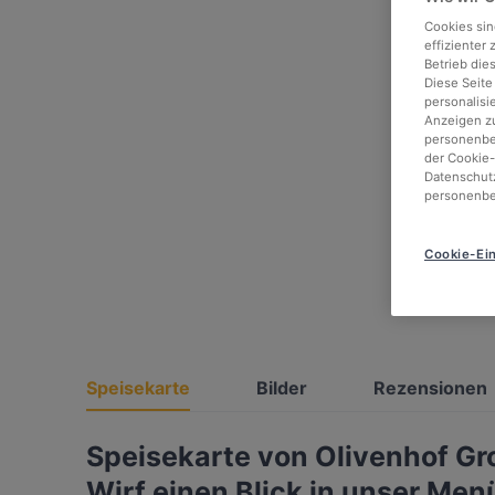
Cookies sin
effizienter
Betrieb die
Diese Seite
personalisi
Anzeigen zu
personenbez
der Cookie-
Datenschutz
personenbe
Cookie-Ein
Speisekarte
Bilder
Rezensionen
Speisekarte von Olivenhof G
Wirf einen Blick in unser Men