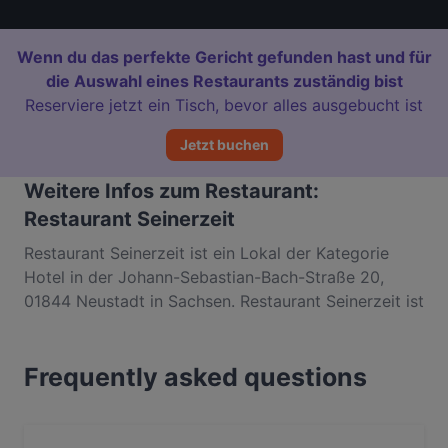
Wenn du das perfekte Gericht gefunden hast und für
die Auswahl eines Restaurants zuständig bist
Reserviere jetzt ein Tisch, bevor alles ausgebucht ist
Jetzt buchen
Weitere Infos zum Restaurant:
Restaurant Seinerzeit
Restaurant Seinerzeit ist ein Lokal der Kategorie
Hotel in der Johann-Sebastian-Bach-Straße 20,
01844 Neustadt in Sachsen. Restaurant Seinerzeit ist
ein beliebter Ort in Zentrum. Egal, ob du nur einen
kleinen Snack brauchst oder auf der Suche nach
Frequently asked questions
einem kompletten Feinschmeckererlebnis bist,
entdecke die Gerichte im Restaurant Seinerzeit und
erlebe authentische Deutsch Küche in Neustadt in
Sachsen.