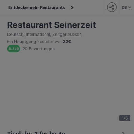
Entdecke mehr Restaurants
DE
Restaurant Seinerzeit
Deutsch
,
International
,
Zeitgenössisch
Ein Hauptgang kostet etwa
:
22€
20 Bewertungen
5.3
/
6
1
/
6
Tisch für 2 für heute