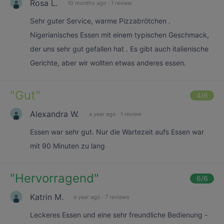
Rosa L.
10 months ago
·
1 review
Sehr guter Service, warme Pizzabrötchen .
Nigerianisches Essen mit einem typischen Geschmack,
der uns sehr gut gefallen hat . Es gibt auch italienische
Gerichte, aber wir wollten etwas anderes essen.
"
Gut
"
4
/6
Alexandra W.
a year ago
·
1 review
Essen war sehr gut. Nur die Wartezeit aufs Essen war
mit 90 Minuten zu lang
"
Hervorragend
"
6
/6
Katrin M.
a year ago
·
7 reviews
Leckeres Essen und eine sehr freundliche Bedienung -