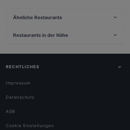
Ähnliche Restaurants
Schwarzes Pferd
Rhe-Vino
Restaurants in der Nähe
Boutique Hotel Villa Sarah
Zweigleisig
Loewe Burger 2.0
Los Chicos
Loewe Burger Restaurant
Atawich Düsseldorf
Ratatouille Restaurant Meerbusch
RECHTLICHES
Kavkaz Grillhaus
Caffe Fiore
Mama's Küche
La Contessa
La Taberna-Española
Impressum
VAPIANO Düsseldorf Kaiserwerther Straße
Da Clà Restaurant
Little Star Restaurant
Datenschutz
VAPIANO Düsseldorf Königsallee
What's Beef Düsseldorf
AGB
Quê - Vietnam Küche
Cookie Einstellungen