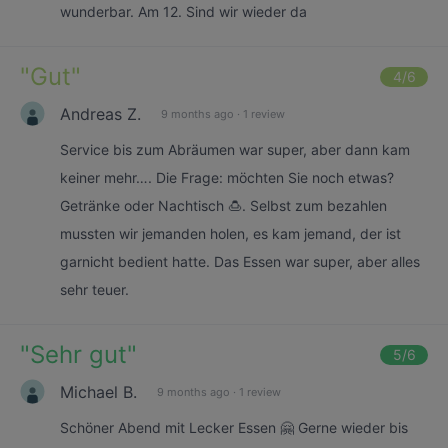
wunderbar. Am 12. Sind wir wieder da
"
Gut
"
4
/6
Andreas Z.
9 months ago
·
1 review
Service bis zum Abräumen war super, aber dann kam
keiner mehr…. Die Frage: möchten Sie noch etwas?
Getränke oder Nachtisch 🍮. Selbst zum bezahlen
mussten wir jemanden holen, es kam jemand, der ist
garnicht bedient hatte. Das Essen war super, aber alles
sehr teuer.
"
Sehr gut
"
5
/6
Michael B.
9 months ago
·
1 review
Schöner Abend mit Lecker Essen 🤗 Gerne wieder bis