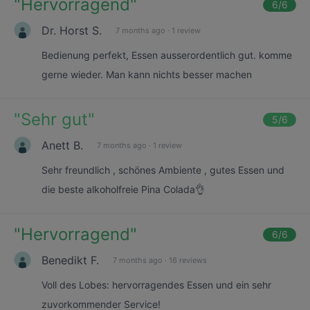
"
Hervorragend
"
6
/6
Dr. Horst S.
7 months ago
·
1 review
Bedienung perfekt, Essen ausserordentlich gut. komme
gerne wieder. Man kann nichts besser machen
"
Sehr gut
"
5
/6
Anett B.
7 months ago
·
1 review
Sehr freundlich , schönes Ambiente , gutes Essen und
die beste alkoholfreie Pina Colada👌
"
Hervorragend
"
6
/6
Benedikt F.
7 months ago
·
16 reviews
Voll des Lobes: hervorragendes Essen und ein sehr
zuvorkommender Service!