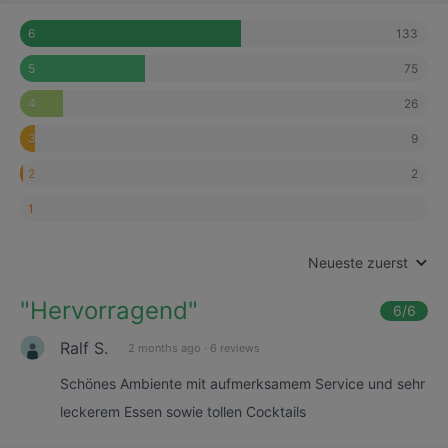
133
6
75
5
26
4
9
3
2
2
1
Neueste zuerst
"
Hervorragend
"
6
/6
Ralf S.
2 months ago
·
6 reviews
Schönes Ambiente mit aufmerksamem Service und sehr
leckerem Essen sowie tollen Cocktails