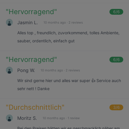
"
Hervorragend
"
6
/6
Jasmin L.
10 months ago
·
2 reviews
Alles top , freundlich, zuvorkommend, tolles Ambiente,
sauber, ordentlich, einfach gut
"
Hervorragend
"
6
/6
Pong W.
10 months ago
·
2 reviews
Wir sind gerne hier und alles war super 👍 Service auch
sehr nett ! Danke
"
Durchschnittlich
"
3
/6
Moritz S.
10 months ago
·
1 review
Bei den Preisen hätten wir es geschmacklich näher am