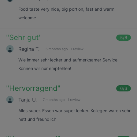
Food taste very nice, big portion, fast and warm
welcome
"
Sehr gut
"
5
/6
Regina T.
6 months ago
·
1 review
Wie immer sehr lecker und aufmerksamer Service.
Können wir nur empfehlen!
"
Hervorragend
"
6
/6
Tanja U.
7 months ago
·
1 review
Alles super. Essen war super lecker. Kollegen waren sehr
nett und freundlich