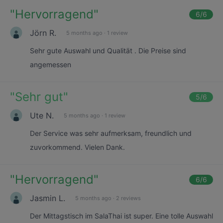
"
Hervorragend
"
6
/6
Jörn R.
5 months ago
·
1 review
Sehr gute Auswahl und Qualität . Die Preise sind
angemessen
"
Sehr gut
"
5
/6
Ute N.
5 months ago
·
1 review
Der Service was sehr aufmerksam, freundlich und
zuvorkommend. Vielen Dank.
"
Hervorragend
"
6
/6
Jasmin L.
5 months ago
·
2 reviews
Der Mittagstisch im SalaThai ist super. Eine tolle Auswahl