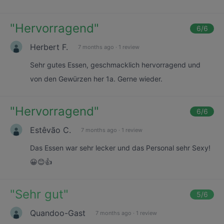
"
Hervorragend
"
6
/6
Herbert F.
7 months ago
·
1 review
Sehr gutes Essen, geschmacklich hervorragend und
von den Gewürzen her 1a. Gerne wieder.
"
Hervorragend
"
6
/6
Estêvão C.
7 months ago
·
1 review
Das Essen war sehr lecker und das Personal sehr Sexy!
😀😊👍
"
Sehr gut
"
5
/6
Quandoo-Gast
7 months ago
·
1 review