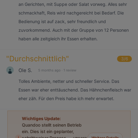
an Gerichten, mit Suppe oder Salat vorweg. Alles sehr
schmackhaft, Reis wird nachgereicht bei Bedarf. Die
Bedienung ist auf zack, sehr freundlich und
zuvorkommend. Auch mit der Gruppe von 12 Personen
haben alle zeitgleich ihr Essen erhalten.
"
Durchschnittlich
"
3
/6
Ole S.
5 months ago
·
1 review
Tolles Ambiente, netter und schneller Service. Das
Essen war eher enttäuschend. Das Hähnchenfleisch war
eher zäh. Für den Preis habe ich mehr erwartet.
Wichtiges Update:
Quandoo stellt seinen Betrieb
ein. Dies ist ein geplanter,
i
schrittweiser Prozess — unsere
Weitere Details