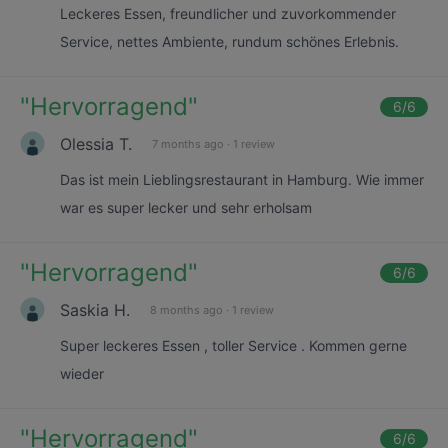
Leckeres Essen, freundlicher und zuvorkommender
Service, nettes Ambiente, rundum schönes Erlebnis.
"
Hervorragend
"
6
/6
Olessia T.
7 months ago
·
1 review
Das ist mein Lieblingsrestaurant in Hamburg. Wie immer
war es super lecker und sehr erholsam
"
Hervorragend
"
6
/6
Saskia H.
8 months ago
·
1 review
Super leckeres Essen , toller Service . Kommen gerne
wieder
"
Hervorragend
"
6
/6