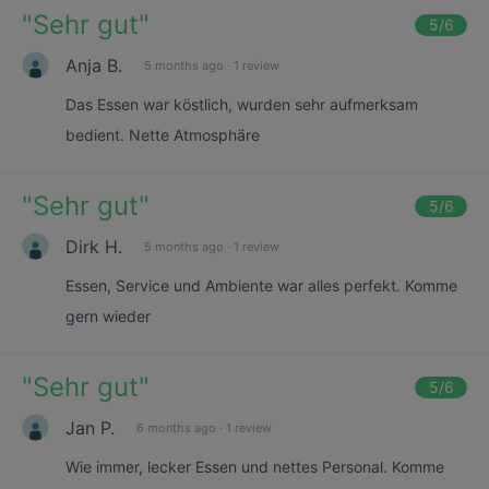
"
Sehr gut
"
5
/6
Anja B.
5 months ago
·
1 review
Das Essen war köstlich, wurden sehr aufmerksam
bedient. Nette Atmosphäre
"
Sehr gut
"
5
/6
Dirk H.
5 months ago
·
1 review
Essen, Service und Ambiente war alles perfekt. Komme
gern wieder
"
Sehr gut
"
5
/6
Jan P.
6 months ago
·
1 review
Wie immer, lecker Essen und nettes Personal. Komme