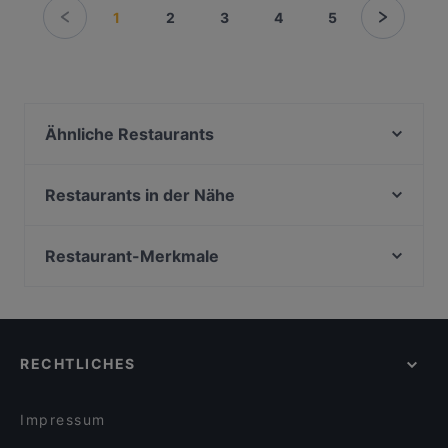
1
2
3
4
5
Ähnliche Restaurants
Ade Habesha Restaurant
Vivet
Restaurants in der Nähe
L'Orient Perle Hamburg
Restaurant Arda Stadthöfe
Viet Roots
Curry Lounge
Restaurant-Merkmale
Restaurant Herr Kwong
Panaelme
Familienfreundliche Restaurants in Hamburg
Erdapfel Hamburg
AnTee Vegan
Gemütliche Restaurants in Hamburg
SPEISEKONTOR Hamburg - KÖRRI
Turm Bar Hamburg
Fine-Dining-Restaurants in Hamburg
Goa Lange Reihe
Ristorante Pizzeria Arione
RECHTLICHES
Für Gruppen geeignete Restaurants in Hamburg
Tooday Restaurant
Pâtisserie Johanna
Restaurants mit Business Lunch in Hamburg
Senkoi-Sushi
Zum Spätzle
Impressum
Grill and Green