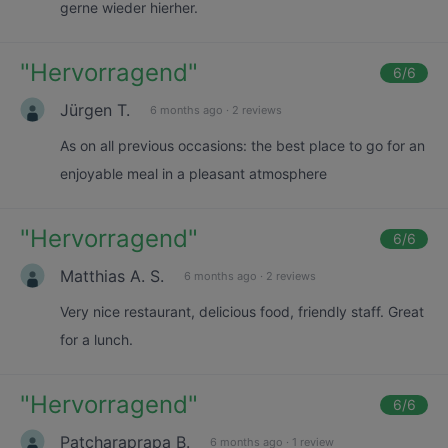
gerne wieder hierher.
"
Hervorragend
"
6
/6
Jürgen T.
6 months ago
·
2 reviews
As on all previous occasions: the best place to go for an
enjoyable meal in a pleasant atmosphere
"
Hervorragend
"
6
/6
Matthias A. S.
6 months ago
·
2 reviews
Very nice restaurant, delicious food, friendly staff. Great
for a lunch.
"
Hervorragend
"
6
/6
Patcharaprapa B.
6 months ago
·
1 review