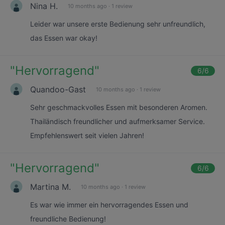
Nina H.
10 months ago
·
1 review
Leider war unsere erste Bedienung sehr unfreundlich,
das Essen war okay!
"
Hervorragend
"
6
/6
Quandoo-Gast
10 months ago
·
1 review
Sehr geschmackvolles Essen mit besonderen Aromen.
Thailändisch freundlicher und aufmerksamer Service.
Empfehlenswert seit vielen Jahren!
"
Hervorragend
"
6
/6
Martina M.
10 months ago
·
1 review
Es war wie immer ein hervorragendes Essen und
freundliche Bedienung!