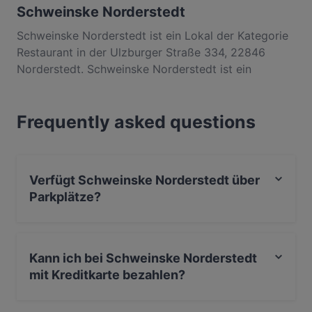
Schweinske Norderstedt
Schweinske Norderstedt ist ein Lokal der Kategorie
Restaurant in der Ulzburger Straße 334, 22846
Norderstedt. Schweinske Norderstedt ist ein
beliebter Ort in Zentrum. Egal, ob du nur einen
kleinen Snack brauchst oder auf der Suche nach
Frequently asked questions
einem kompletten Feinschmeckererlebnis bist,
entdecke die Gerichte im Schweinske Norderstedt
und erlebe authentische International Küche in
Norderstedt.
Verfügt Schweinske Norderstedt über
Parkplätze?
Ja, Schweinske Norderstedt verfügt über Parkplatz an
der Strasse.
Kann ich bei Schweinske Norderstedt
mit Kreditkarte bezahlen?