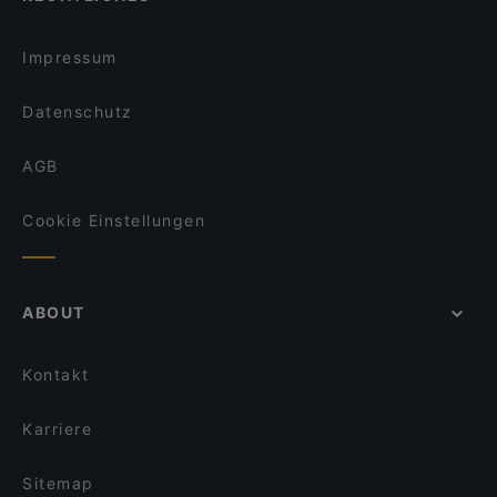
Kobe Nord
MO Restaurant
Science Center Wald, Hamburg
Restaurant Hellas
Là Phin Café & Bar
Impressum
Da Vincenzo
HANAMI
Datenschutz
AGB
Cookie Einstellungen
ABOUT
Kontakt
Karriere
Sitemap