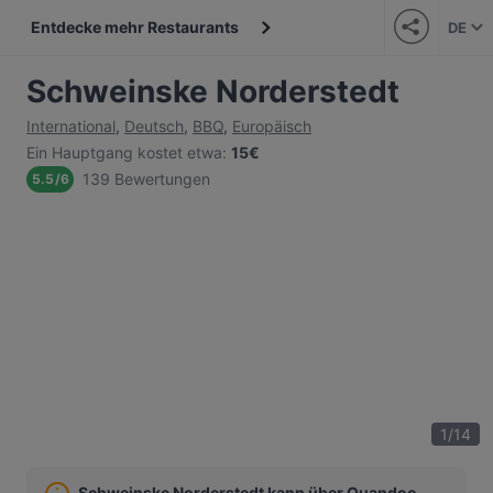
Entdecke mehr Restaurants
DE
Schweinske Norderstedt
International
,
Deutsch
,
BBQ
,
Europäisch
Ein Hauptgang kostet etwa
:
15€
139 Bewertungen
5.5
/
6
1
/
14
Schweinske Norderstedt kann über Quandoo