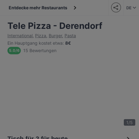
Entdecke mehr Restaurants
DE
Tele Pizza - Derendorf
International
,
Pizza
,
Burger
,
Pasta
Ein Hauptgang kostet etwa
:
8€
15 Bewertungen
5.0
/
6
1
/
5
Tisch für 2 für heute