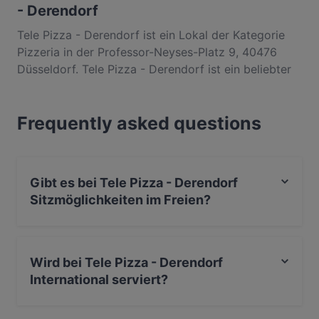
- Derendorf
Tele Pizza - Derendorf ist ein Lokal der Kategorie
Pizzeria in der Professor-Neyses-Platz 9, 40476
Düsseldorf. Tele Pizza - Derendorf ist ein beliebter
Ort in Derendorf. Egal, ob du nur einen kleinen
Snack brauchst oder auf der Suche nach einem
Frequently asked questions
kompletten Feinschmeckererlebnis bist, entdecke
die Gerichte im Tele Pizza - Derendorf und erlebe
authentische International Küche in Düsseldorf.
Gibt es bei Tele Pizza - Derendorf
Sitzmöglichkeiten im Freien?
Ja, bei Tele Pizza - Derendorf gibt es Sitzmöglichkeiten
im Freien.
Wird bei Tele Pizza - Derendorf
International serviert?
Ja, Tele Pizza - Derendorf serviert International und