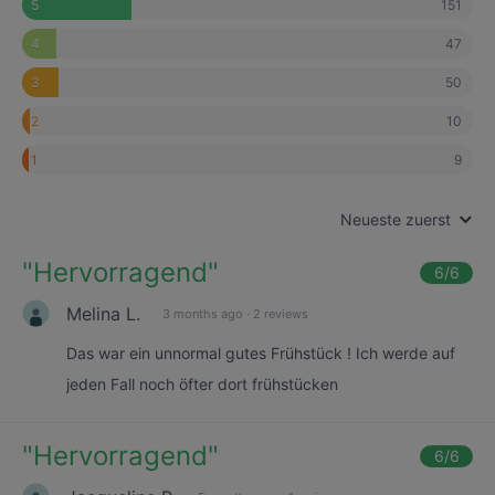
151
5
47
4
50
3
10
2
9
1
Neueste zuerst
"
Hervorragend
"
6
/6
Melina L.
3 months ago
·
2 reviews
Das war ein unnormal gutes Frühstück ! Ich werde auf
jeden Fall noch öfter dort frühstücken
"
Hervorragend
"
6
/6