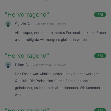
"
Hervorragend
"
6
/6
Sylvia A.
7 months ago
·
1 review
Alles super, nette Leute, nettes Personal, leckeres Essen
u sehr ruhig da wir morgens gleich da waren
"
Hervorragend
"
6
/6
Dilan S.
7 months ago
·
2 reviews
Das Essen war wirklich lecker und von hochwertiger
Qualität. Die Preise sind für ein Frühstückscafe
gehobener, es lohnt sich aber dennoch. Wir kommen
wieder.
"
Hervorragend
"
6
/6