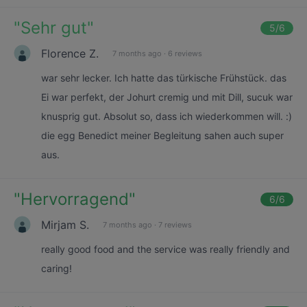
"
Sehr gut
"
5
/6
Florence Z.
7 months ago
·
6 reviews
war sehr lecker. Ich hatte das türkische Frühstück. das
Ei war perfekt, der Johurt cremig und mit Dill, sucuk war
knusprig gut. Absolut so, dass ich wiederkommen will. :)
die egg Benedict meiner Begleitung sahen auch super
aus.
"
Hervorragend
"
6
/6
Mirjam S.
7 months ago
·
7 reviews
really good food and the service was really friendly and
caring!