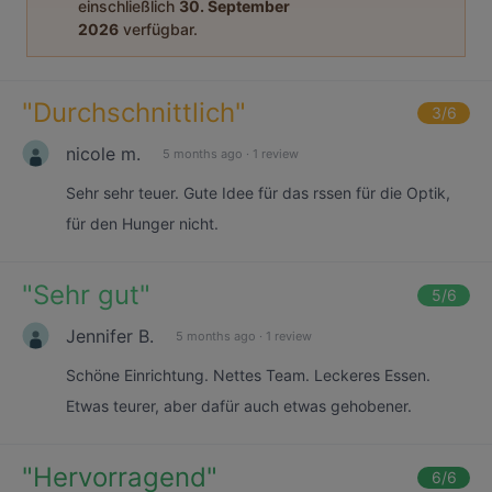
einschließlich
30. September
2026
verfügbar.
"
Durchschnittlich
"
3
/6
nicole m.
5 months ago
·
1 review
Sehr sehr teuer. Gute Idee für das rssen für die Optik,
für den Hunger nicht.
"
Sehr gut
"
5
/6
Jennifer B.
5 months ago
·
1 review
Schöne Einrichtung. Nettes Team. Leckeres Essen.
Etwas teurer, aber dafür auch etwas gehobener.
"
Hervorragend
"
6
/6