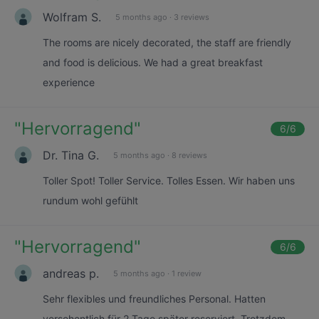
Wolfram S.
5 months ago
·
3 reviews
The rooms are nicely decorated, the staff are friendly
and food is delicious. We had a great breakfast
experience
"
Hervorragend
"
6
/6
Dr. Tina G.
5 months ago
·
8 reviews
Toller Spot! Toller Service. Tolles Essen. Wir haben uns
rundum wohl gefühlt
"
Hervorragend
"
6
/6
andreas p.
5 months ago
·
1 review
Sehr flexibles und freundliches Personal. Hatten
versehentlich für 2 Tage später reserviert. Trotzdem