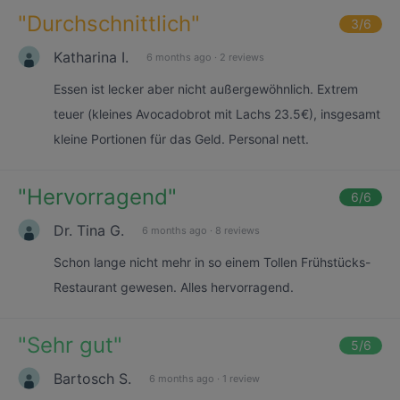
"
Durchschnittlich
"
3
/6
Katharina I.
6 months ago
·
2 reviews
Essen ist lecker aber nicht außergewöhnlich. Extrem
teuer (kleines Avocadobrot mit Lachs 23.5€), insgesamt
kleine Portionen für das Geld. Personal nett.
"
Hervorragend
"
6
/6
Dr. Tina G.
6 months ago
·
8 reviews
Schon lange nicht mehr in so einem Tollen Frühstücks-
Restaurant gewesen. Alles hervorragend.
"
Sehr gut
"
5
/6
Bartosch S.
6 months ago
·
1 review