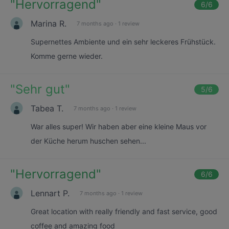
"
Hervorragend
"
6
/6
Marina R.
7 months ago
·
1 review
Supernettes Ambiente und ein sehr leckeres Frühstück.
Komme gerne wieder.
"
Sehr gut
"
5
/6
Tabea T.
7 months ago
·
1 review
War alles super! Wir haben aber eine kleine Maus vor
der Küche herum huschen sehen...
"
Hervorragend
"
6
/6
Lennart P.
7 months ago
·
1 review
Great location with really friendly and fast service, good
coffee and amazing food