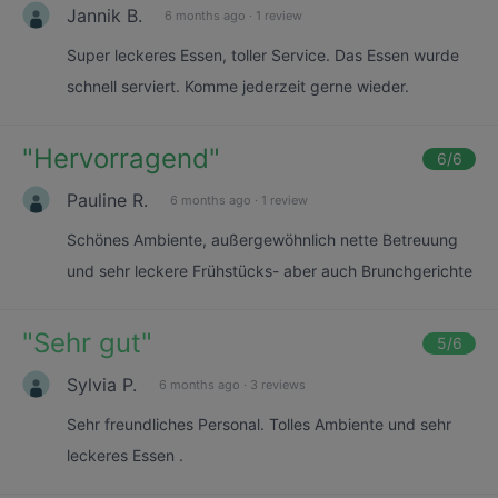
Jannik B.
6 months ago
·
1 review
Super leckeres Essen, toller Service. Das Essen wurde
schnell serviert. Komme jederzeit gerne wieder.
"
Hervorragend
"
6
/6
Pauline R.
6 months ago
·
1 review
Schönes Ambiente, außergewöhnlich nette Betreuung
und sehr leckere Frühstücks- aber auch Brunchgerichte
"
Sehr gut
"
5
/6
Sylvia P.
6 months ago
·
3 reviews
Sehr freundliches Personal. Tolles Ambiente und sehr
leckeres Essen .