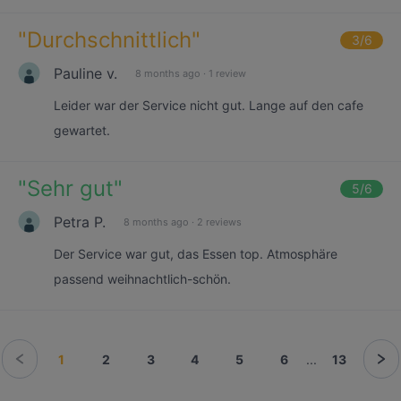
"
Durchschnittlich
"
3
/6
Pauline v.
8 months ago
·
1 review
Leider war der Service nicht gut. Lange auf den cafe
gewartet.
"
Sehr gut
"
5
/6
Petra P.
8 months ago
·
2 reviews
Der Service war gut, das Essen top. Atmosphäre
passend weihnachtlich-schön.
1
2
3
4
5
6
...
13