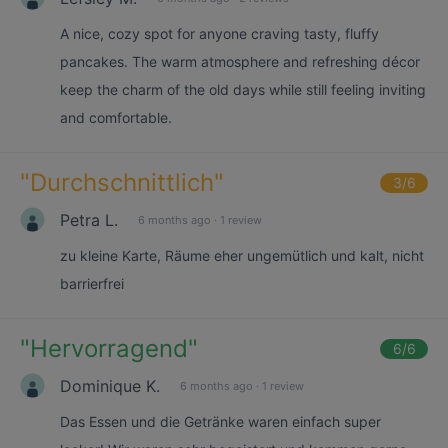
A nice, cozy spot for anyone craving tasty, fluffy
pancakes. The warm atmosphere and refreshing décor
keep the charm of the old days while still feeling inviting
and comfortable.
"
Durchschnittlich
"
3
/6
Petra L.
6 months ago
·
1 review
zu kleine Karte, Räume eher ungemütlich und kalt, nicht
barrierfrei
"
Hervorragend
"
6
/6
Dominique K.
6 months ago
·
1 review
Das Essen und die Getränke waren einfach super