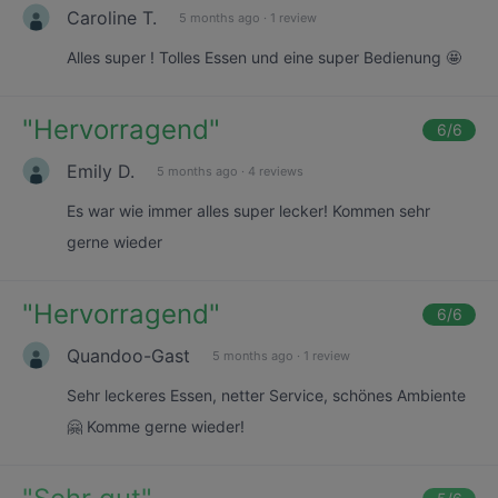
Caroline T.
5 months ago
·
1 review
Alles super ! Tolles Essen und eine super Bedienung 🤩
"
Hervorragend
"
6
/6
Emily D.
5 months ago
·
4 reviews
Es war wie immer alles super lecker! Kommen sehr
gerne wieder
"
Hervorragend
"
6
/6
Quandoo-Gast
5 months ago
·
1 review
Sehr leckeres Essen, netter Service, schönes Ambiente
🤗 Komme gerne wieder!