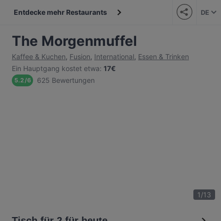
Entdecke mehr Restaurants
DE
The Morgenmuffel
Kaffee & Kuchen
,
Fusion
,
International
,
Essen & Trinken
Ein Hauptgang kostet etwa
:
17€
625 Bewertungen
5.2
/
6
1
/
13
Tisch für 2 für heute