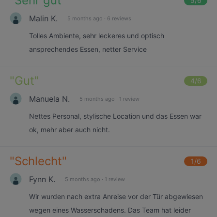
"
Sehr gut
"
5
/6
Malin K.
5 months ago
·
6 reviews
Tolles Ambiente, sehr leckeres und optisch
ansprechendes Essen, netter Service
"
Gut
"
4
/6
Manuela N.
5 months ago
·
1 review
Nettes Personal, stylische Location und das Essen war
ok, mehr aber auch nicht.
"
Schlecht
"
1
/6
Fynn K.
5 months ago
·
1 review
Wir wurden nach extra Anreise vor der Tür abgewiesen
wegen eines Wasserschadens. Das Team hat leider