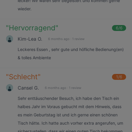
lecker! Wir waren sehr begeistert und kommen gerne
wieder.
"
Hervorragend
"
6
/6
Kim-Lea O.
6 months ago
·
1 review
Leckeres Essen , sehr gute und höfliche Bedienung(en)
& tolles Ambiente
"
Schlecht
"
1
/6
Cansel G.
6 months ago
·
1 review
Sehr enttäuschender Besuch, ich habe den Tisch ein
halbes Jahr im Voraus gebucht mit dem Hinweis, dass
es mein Geburtstag ist und ich gerne einen schönen
Tisch hätte. Ich hatte auch vorher extra angerufen, um
sicherzustellen, dass wir einen guten Tisch bekommen.