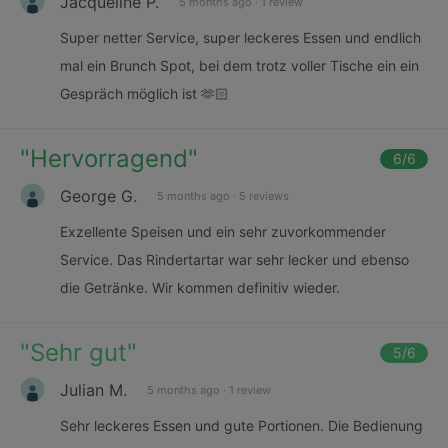
Jacqueline P.
5 months ago
·
1 review
Super netter Service, super leckeres Essen und endlich
mal ein Brunch Spot, bei dem trotz voller Tische ein ein
Gespräch möglich ist 🫶🏻
"
Hervorragend
"
6
/6
George G.
5 months ago
·
5 reviews
Exzellente Speisen und ein sehr zuvorkommender
Service. Das Rindertartar war sehr lecker und ebenso
die Getränke. Wir kommen definitiv wieder.
"
Sehr gut
"
5
/6
Julian M.
5 months ago
·
1 review
Sehr leckeres Essen und gute Portionen. Die Bedienung