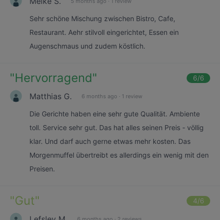
Meike S.
5 months ago
·
1 review
Sehr schöne Mischung zwischen Bistro, Cafe,
Restaurant. Aehr stilvoll eingerichtet, Essen ein
Augenschmaus und zudem köstlich.
"
Hervorragend
"
6
/6
Matthias G.
6 months ago
·
1 review
Die Gerichte haben eine sehr gute Qualität. Ambiente
toll. Service sehr gut. Das hat alles seinen Preis - völlig
klar. Und darf auch gerne etwas mehr kosten. Das
Morgenmuffel übertreibt es allerdings ein wenig mit den
Preisen.
"
Gut
"
4
/6
Lefsley M.
6 months ago
·
2 reviews