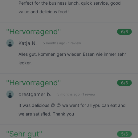
Perfect for the business lunch, quick service, good
value and delicious food!
"
Hervorragend
"
6
/6
Katja N.
5 months ago
·
1 review
Alles gut, kommen gern wieder. Essen wie immer sehr
lecker.
"
Hervorragend
"
6
/6
orestgamer b.
5 months ago
·
1 review
It was delicious 😋 😍 we went for all ypu can eat and
we are satisfied. Thank you
"
Sehr gut
"
5
/6