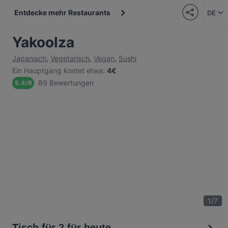
Entdecke mehr Restaurants
DE
Yakoolza
Japanisch
,
Vegetarisch
,
Vegan
,
Sushi
Ein Hauptgang kostet etwa
:
4€
89 Bewertungen
5.4
/
6
1
/
7
Tisch für 2 für heute