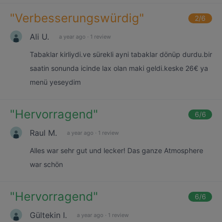
"
Verbesserungswürdig
"
2
/6
Ali U.
a year ago
·
1 review
Tabaklar kirliydi.ve sürekli ayni tabaklar dönüp durdu.bir
saatin sonunda icinde lax olan maki geldi.keske 26€ ya
menü yeseydim
"
Hervorragend
"
6
/6
Raul M.
a year ago
·
1 review
Alles war sehr gut und lecker! Das ganze Atmosphere
war schön
"
Hervorragend
"
6
/6
Gültekin I.
a year ago
·
1 review