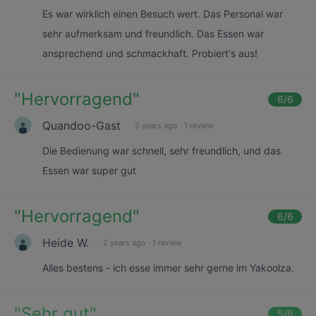
Es war wirklich einen Besuch wert. Das Personal war
sehr aufmerksam und freundlich. Das Essen war
ansprechend und schmackhaft. Probiert's aus!
"
Hervorragend
"
6
/6
Quandoo-Gast
2 years ago
·
1 review
Die Bedienung war schnell, sehr freundlich, und das
Essen war super gut
"
Hervorragend
"
6
/6
Heide W.
2 years ago
·
1 review
Alles bestens - ich esse immer sehr gerne im Yakoolza.
"
Sehr gut
"
5
/6