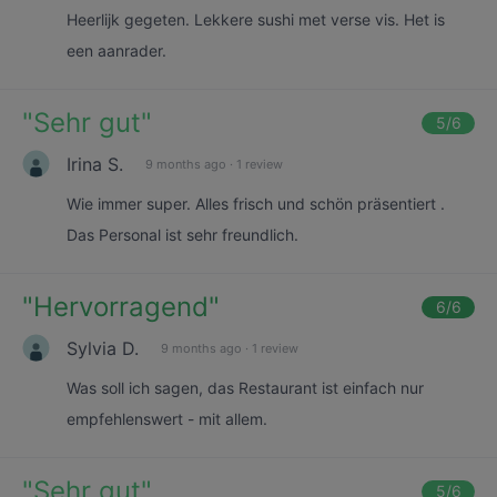
Heerlijk gegeten. Lekkere sushi met verse vis. Het is
een aanrader.
"
Sehr gut
"
5
/6
Irina S.
9 months ago
·
1 review
Wie immer super. Alles frisch und schön präsentiert .
Das Personal ist sehr freundlich.
"
Hervorragend
"
6
/6
Sylvia D.
9 months ago
·
1 review
Was soll ich sagen, das Restaurant ist einfach nur
empfehlenswert - mit allem.
"
Sehr gut
"
5
/6