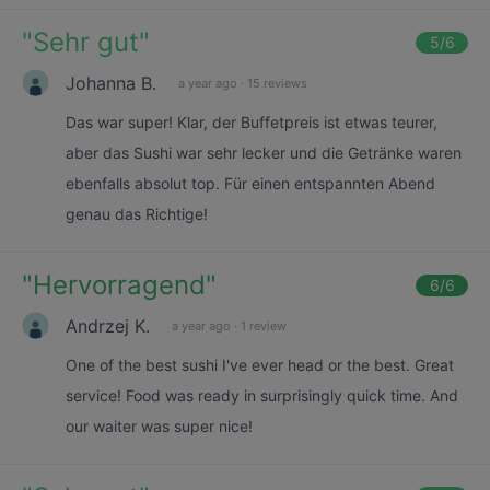
"
Sehr gut
"
5
/6
Johanna B.
a year ago
·
15 reviews
Das war super! Klar, der Buffetpreis ist etwas teurer,
aber das Sushi war sehr lecker und die Getränke waren
ebenfalls absolut top. Für einen entspannten Abend
genau das Richtige!
"
Hervorragend
"
6
/6
Andrzej K.
a year ago
·
1 review
One of the best sushi I've ever head or the best. Great
service! Food was ready in surprisingly quick time. And
our waiter was super nice!