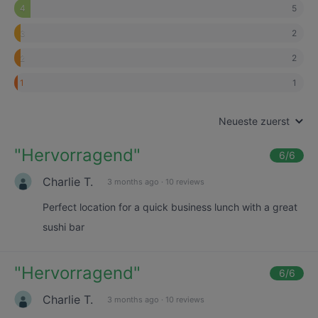
5
4
2
3
2
2
1
1
Neueste zuerst
"
Hervorragend
"
6
/6
Charlie T.
3 months ago
·
10 reviews
Perfect location for a quick business lunch with a great
sushi bar
"
Hervorragend
"
6
/6
Charlie T.
3 months ago
·
10 reviews