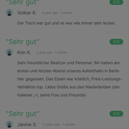
"
Sehr gut
"
5
/6
Volker K.
a year ago
·
1 review
Der Tisch war gut und es war wie immer sehr lecker.
"
Sehr gut
"
5
/6
Kim K.
a year ago
·
1 review
Sehr freundlicher Besitzer und Personal. Wir haben am
ersten und letzten Abend unseres Aufenthalts in Berlin
hier gegessen. Das Essen war köstlich, Preis-Leistungs-
Verhältnis top. Liebe Grüße aus den Niederlanden (der
Italiener ;-), seine Frau und Freunde)
"
Sehr gut
"
5
/6
Janine S.
2 years ago
·
1 review