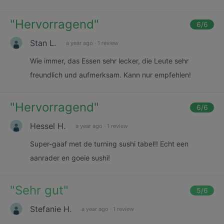
"
Hervorragend
"
6
/6
Stan L.
a year ago
·
1 review
Wie immer, das Essen sehr lecker, die Leute sehr
freundlich und aufmerksam. Kann nur empfehlen!
"
Hervorragend
"
6
/6
Hessel H.
a year ago
·
1 review
Super-gaaf met de turning sushi tabel!! Echt een
aanrader en goeie sushi!
"
Sehr gut
"
5
/6
Stefanie H.
a year ago
·
1 review