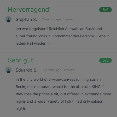
"
Hervorragend
"
6
/6
Stephan S.
7 months ago
·
1 review
Ich war begeistert! Reichlich Auswahl an Sushi und
super freundliches zuvorkommendes Personal! Gehe in
jedem Fall wieder hin!
"
Sehr gut
"
5
/6
Eduardo S.
7 months ago
·
1 review
In the tiny world of all-you-can-eat running sushi in
Berlin, this restaurant would be the absolute KING if
they rose the prices a bit, but offered in exchange more
nigiris and a wider variety of fish (I had only salmon
nigiri).