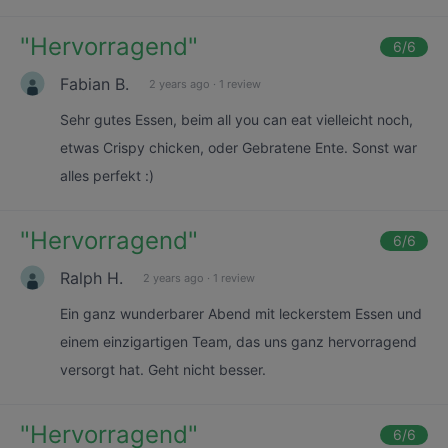
"
Hervorragend
"
6
/6
Fabian B.
2 years ago
·
1 review
Sehr gutes Essen, beim all you can eat vielleicht noch,
etwas Crispy chicken, oder Gebratene Ente. Sonst war
alles perfekt :)
"
Hervorragend
"
6
/6
Ralph H.
2 years ago
·
1 review
Ein ganz wunderbarer Abend mit leckerstem Essen und
einem einzigartigen Team, das uns ganz hervorragend
versorgt hat. Geht nicht besser.
"
Hervorragend
"
6
/6