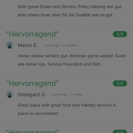
Sehr gutes Essen und Service, Preis Leistung war gut,
aber etwas teuer aber für die Qualität war es gut
"
Hervorragend
"
6
/6
Marco E.
a year ago
·
2 reviews
Immer wieder einfach gut. Kommen gerne wieder. Sushi
wie immer top. Service freundlich und flott.
"
Hervorragend
"
6
/6
Hildegard O.
a year ago
·
1 review
Great place with great food and friendly service! A
place to recommend.
"
Hervorragend
"
6
/6