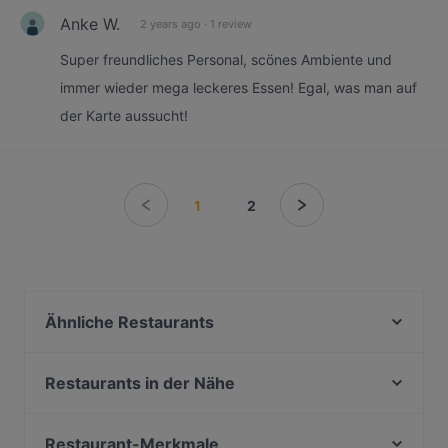
Anke W.
2 years ago
·
1 review
Super freundliches Personal, scönes Ambiente und
immer wieder mega leckeres Essen! Egal, was man auf
der Karte aussucht!
1
2
Ähnliche Restaurants
BAVARIA Berlin
Shisomen Vegan Ramen & Cocktails
Restaurants in der Nähe
Viti Restaurant
Vaporetto
India Club Berlin
Ständige Vertretung (StäV)
Restaurant-Merkmale