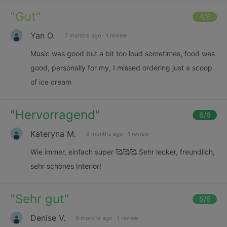
"
Gut
"
4
/6
Yan O.
7 months ago
·
1 review
Music was good but a bit too loud sometimes, food was
good, personally for my, I missed ordering just a scoop
of ice cream
"
Hervorragend
"
6
/6
Kateryna M.
8 months ago
·
1 review
Wie immer, einfach super 🥰🥰🥰 Sehr lecker, freundlich,
sehr schönes Interior!
"
Sehr gut
"
5
/6
Denise V.
9 months ago
·
1 review