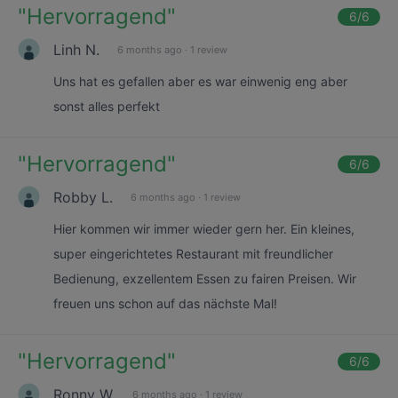
"
Hervorragend
"
6
/6
Linh N.
6 months ago
·
1 review
Uns hat es gefallen aber es war einwenig eng aber
sonst alles perfekt
"
Hervorragend
"
6
/6
Robby L.
6 months ago
·
1 review
Hier kommen wir immer wieder gern her. Ein kleines,
super eingerichtetes Restaurant mit freundlicher
Bedienung, exzellentem Essen zu fairen Preisen. Wir
freuen uns schon auf das nächste Mal!
"
Hervorragend
"
6
/6
Ronny W.
6 months ago
·
1 review