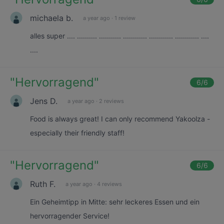
michaela b.
a year ago
·
1 review
alles super .... .......... ........... ............ ............ ............ ....
....
"
Hervorragend
"
6
/6
Jens D.
a year ago
·
2 reviews
Food is always great! I can only recommend Yakoolza -
especially their friendly staff!
"
Hervorragend
"
6
/6
Ruth F.
a year ago
·
4 reviews
Ein Geheimtipp in Mitte: sehr leckeres Essen und ein
hervorragender Service!