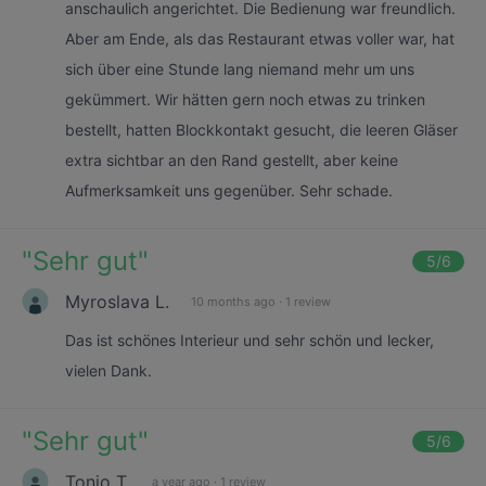
anschaulich angerichtet. Die Bedienung war freundlich.
Aber am Ende, als das Restaurant etwas voller war, hat
sich über eine Stunde lang niemand mehr um uns
gekümmert. Wir hätten gern noch etwas zu trinken
bestellt, hatten Blockkontakt gesucht, die leeren Gläser
extra sichtbar an den Rand gestellt, aber keine
Aufmerksamkeit uns gegenüber. Sehr schade.
"
Sehr gut
"
5
/6
Myroslava L.
10 months ago
·
1 review
Das ist schönes Interieur und sehr schön und lecker,
vielen Dank.
"
Sehr gut
"
5
/6
Tonio T.
a year ago
·
1 review