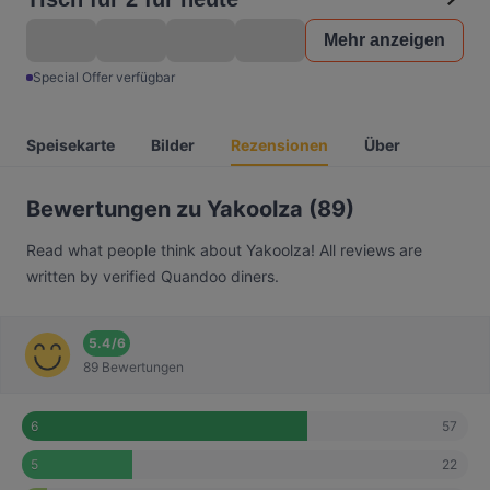
Mehr anzeigen
Special Offer verfügbar
Speisekarte
Bilder
Rezensionen
Über
Bewertungen zu Yakoolza (89)
Read what people think about Yakoolza! All reviews are
written by verified Quandoo diners.
5.4
/
6
89 Bewertungen
57
6
22
5