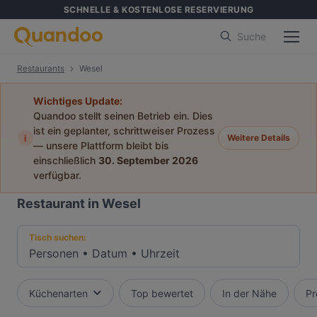
SCHNELLE & KOSTENLOSE RESERVIERUNG
Suche
Restaurants
Wesel
Wichtiges Update:
Quandoo stellt seinen Betrieb ein. Dies
ist ein geplanter, schrittweiser Prozess
i
Weitere Details
— unsere Plattform bleibt bis
einschließlich
30. September 2026
verfügbar.
Restaurant in Wesel
Tisch suchen:
Personen
•
Datum
•
Uhrzeit
Küchenarten
Top bewertet
In der Nähe
Pr