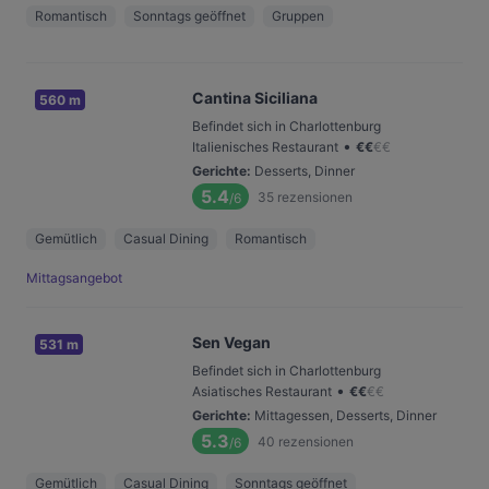
Romantisch
Sonntags geöffnet
Gruppen
Cantina Siciliana
560 m
Befindet sich in Charlottenburg
•
Italienisches Restaurant
€
€
€
€
Gerichte
:
Desserts, Dinner
5.4
35
rezensionen
/6
Gemütlich
Casual Dining
Romantisch
Mittagsangebot
Sen Vegan
531 m
Befindet sich in Charlottenburg
•
Asiatisches Restaurant
€
€
€
€
Gerichte
:
Mittagessen, Desserts, Dinner
5.3
40
rezensionen
/6
Gemütlich
Casual Dining
Sonntags geöffnet