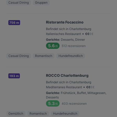
Casual Dining
Gruppen
Ristorante Focaccino
756 m
Befindet sich in Charlottenburg
•
Italienisches Restaurant
€
€
€
€
Gerichte
:
Desserts, Dinner
5.6
512
rezensionen
/6
Casual Dining
Romantisch
Hundefreundlich
ROCCO Charlottenburg
193 m
Befindet sich in Charlottenburg
•
Mediterranes Restaurant
€
€
€
€
Gerichte
:
Frühstück, Buffet, Mittagessen,
Desserts
5.3
403
rezensionen
/6
Gemütlich
Romantisch
Hundefreundlich