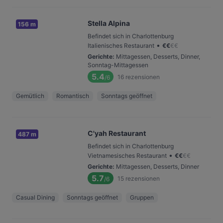
Stella Alpina
156 m
Befindet sich in Charlottenburg
•
Italienisches Restaurant
€
€
€
€
Gerichte
:
Mittagessen, Desserts, Dinner,
Sonntag-Mittagessen
5.4
16
rezensionen
/6
Gemütlich
Romantisch
Sonntags geöffnet
C'yah Restaurant
487 m
Befindet sich in Charlottenburg
•
Vietnamesisches Restaurant
€
€
€
€
Gerichte
:
Mittagessen, Desserts, Dinner
5.7
15
rezensionen
/6
Casual Dining
Sonntags geöffnet
Gruppen