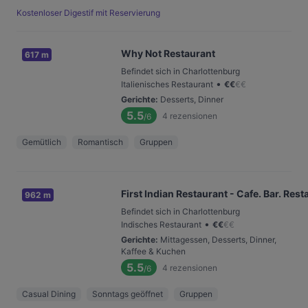
Kostenloser Digestif mit Reservierung
Why Not Restaurant
617 m
Befindet sich in Charlottenburg
•
Italienisches Restaurant
€
€
€
€
Gerichte
:
Desserts, Dinner
5.5
4
rezensionen
/6
Gemütlich
Romantisch
Gruppen
First Indian Restaurant - Cafe. Bar. Rest
962 m
Befindet sich in Charlottenburg
•
Indisches Restaurant
€
€
€
€
Gerichte
:
Mittagessen, Desserts, Dinner,
Kaffee & Kuchen
5.5
4
rezensionen
/6
Casual Dining
Sonntags geöffnet
Gruppen