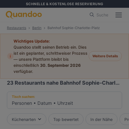
SCHNELLE & KOSTENLOSE RESERVIERUNG
Suche
Restaurants
Berlin
Bahnhof Sophie-Charlotte-Platz
Wichtiges Update:
Quandoo stellt seinen Betrieb ein. Dies
ist ein geplanter, schrittweiser Prozess
i
Weitere Details
— unsere Plattform bleibt bis
einschließlich
30. September 2026
verfügbar.
23
Restaurants nahe Bahnhof Sophie-Charlotte-Platz
Tisch suchen:
Personen
•
Datum
•
Uhrzeit
Küchenarten
Top bewertet
In der Nähe
Pr