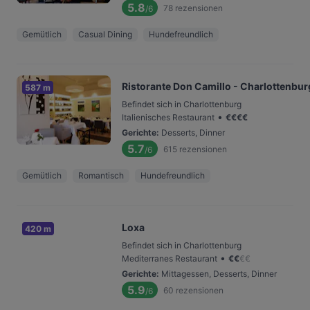
5.8
78
rezensionen
/6
Gemütlich
Casual Dining
Hundefreundlich
Ristorante Don Camillo - Charlottenbur
587 m
Befindet sich in Charlottenburg
•
Italienisches Restaurant
€
€
€
€
Gerichte
:
Desserts, Dinner
5.7
615
rezensionen
/6
Gemütlich
Romantisch
Hundefreundlich
Loxa
420 m
Befindet sich in Charlottenburg
•
Mediterranes Restaurant
€
€
€
€
Gerichte
:
Mittagessen, Desserts, Dinner
5.9
60
rezensionen
/6