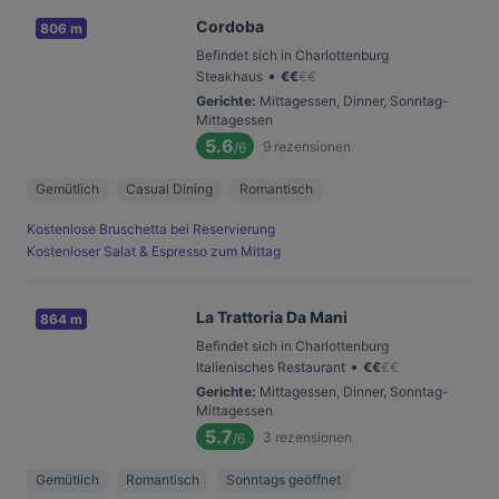
Cordoba
806 m
Befindet sich in Charlottenburg
•
Steakhaus
€
€
€
€
Gerichte
:
Mittagessen, Dinner, Sonntag-
Mittagessen
5.6
9
rezensionen
/6
Gemütlich
Casual Dining
Romantisch
Kostenlose Bruschetta bei Reservierung
Kostenloser Salat & Espresso zum Mittag
La Trattoria Da Mani
864 m
Befindet sich in Charlottenburg
•
Italienisches Restaurant
€
€
€
€
Gerichte
:
Mittagessen, Dinner, Sonntag-
Mittagessen
5.7
3
rezensionen
/6
Gemütlich
Romantisch
Sonntags geöffnet