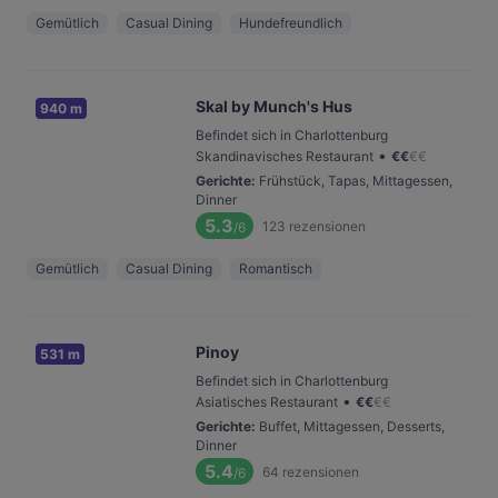
Gemütlich
Casual Dining
Hundefreundlich
Skal by Munch's Hus
940 m
Befindet sich in Charlottenburg
•
Skandinavisches Restaurant
€
€
€
€
Gerichte
:
Frühstück, Tapas, Mittagessen,
Dinner
5.3
123
rezensionen
/6
Gemütlich
Casual Dining
Romantisch
Pinoy
531 m
Befindet sich in Charlottenburg
•
Asiatisches Restaurant
€
€
€
€
Gerichte
:
Buffet, Mittagessen, Desserts,
Dinner
5.4
64
rezensionen
/6