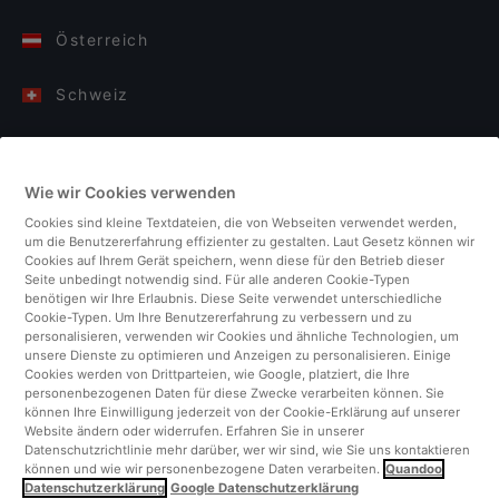
Österreich
Schweiz
Deutschland
Wie wir Cookies verwenden
Italien
Cookies sind kleine Textdateien, die von Webseiten verwendet werden,
um die Benutzererfahrung effizienter zu gestalten. Laut Gesetz können wir
Finnland
Cookies auf Ihrem Gerät speichern, wenn diese für den Betrieb dieser
Seite unbedingt notwendig sind. Für alle anderen Cookie-Typen
benötigen wir Ihre Erlaubnis. Diese Seite verwendet unterschiedliche
Vereinigtes Königreich
Cookie-Typen. Um Ihre Benutzererfahrung zu verbessern und zu
personalisieren, verwenden wir Cookies und ähnliche Technologien, um
unsere Dienste zu optimieren und Anzeigen zu personalisieren. Einige
Türkei
Cookies werden von Drittparteien, wie Google, platziert, die Ihre
personenbezogenen Daten für diese Zwecke verarbeiten können. Sie
können Ihre Einwilligung jederzeit von der Cookie-Erklärung auf unserer
Niederlande
Website ändern oder widerrufen. Erfahren Sie in unserer
Datenschutzrichtlinie mehr darüber, wer wir sind, wie Sie uns kontaktieren
können und wie wir personenbezogene Daten verarbeiten.
Quandoo
Singapur
Datenschutzerklärung
Google Datenschutzerklärung