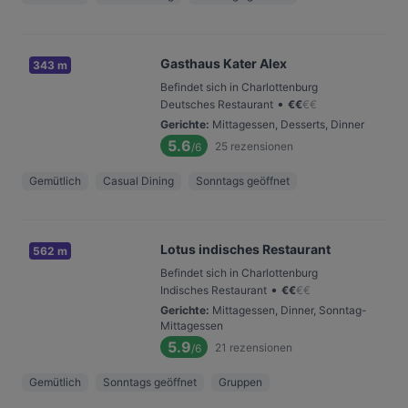
Gasthaus Kater Alex
343 m
Befindet sich in Charlottenburg
•
Deutsches Restaurant
€
€
€
€
Gerichte
:
Mittagessen, Desserts, Dinner
5.6
25
rezensionen
/6
Gemütlich
Casual Dining
Sonntags geöffnet
Lotus indisches Restaurant
562 m
Befindet sich in Charlottenburg
•
Indisches Restaurant
€
€
€
€
Gerichte
:
Mittagessen, Dinner, Sonntag-
Mittagessen
5.9
21
rezensionen
/6
Gemütlich
Sonntags geöffnet
Gruppen