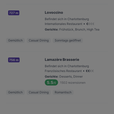
Lovoccino
727 m
Befindet sich in Charlottenburg
•
Internationales Restaurant
€
€
€
€
Gerichte
:
Frühstück, Brunch, High Tea
Gemütlich
Casual Dining
Sonntags geöffnet
Lamazère Brasserie
756 m
Befindet sich in Charlottenburg
•
Französisches Restaurant
€
€
€
€
Gerichte
:
Desserts, Dinner
5.5
1502
rezensionen
/6
Gemütlich
Casual Dining
Romantisch