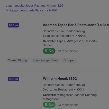
Lunchangebot jedes Pastagericht nur 8,9€
Mittagsangebot: jede Pizza nur 9,90€
Adamos Tapas Bar & Restaurant (La Bat
983 m
Befindet sich in Charlottenburg
•
Spanisches Restaurant
€
€
€
€
Gerichte
:
Tapas, Mittagessen, Desserts,
Dinner
5.5
73
rezensionen
/6
Casual Dining
Sonntags geöffnet
Gruppen
Wilhelm Hoeck 1892
666 m
Befindet sich in Charlottenburg
•
Deutsches Restaurant
€
€
€
€
Gerichte
:
Mittagessen, Dinner, Sonntag-
Mittagessen
5.3
93
rezensionen
/6