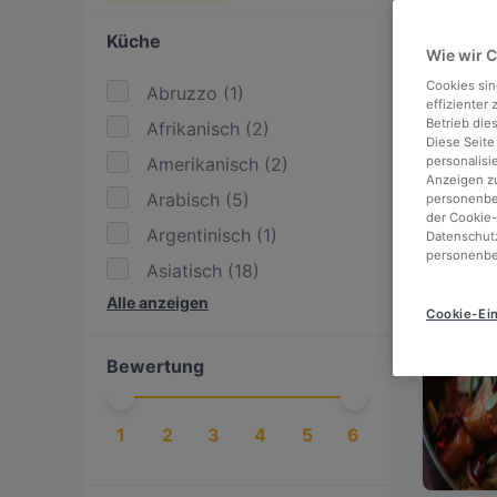
Looki
Küche
Wie wir 
We've
stres
Cookies sin
Abruzzo
(
1
)
effizienter
Betrieb die
Afrikanisch
(
2
)
Check
Diese Seite
Amerikanisch
(
2
)
personalisi
enjoy
Anzeigen zu
Arabisch
(
5
)
personenbez
der Cookie-
Argentinisch
(
1
)
Datenschutz
personenbe
Asiatisch
(
18
)
966 m
Alle anzeigen
Asiatisch Fusion
(
5
)
Cookie-Ein
BBQ
(
5
)
Bewertung
Britisch
(
2
)
Burger
(
1
)
1
2
3
4
5
6
Deutsch
(
9
)
Essen & Trinken
(
17
)