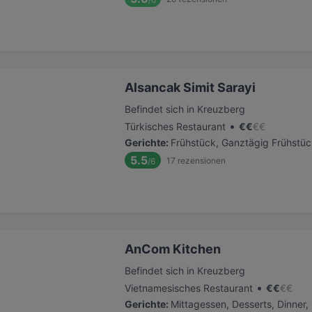
Alsancak Simit Sarayi
Befindet sich in Kreuzberg
•
Türkisches Restaurant
€
€
€
€
Gerichte
:
Frühstück, Ganztägig Frühstüc
5.5
17
rezensionen
/6
AnCom Kitchen
Befindet sich in Kreuzberg
•
Vietnamesisches Restaurant
€
€
€
€
Gerichte
:
Mittagessen, Desserts, Dinner