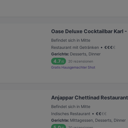
Oase Deluxe Cocktailbar Karl 
Befindet sich in Mitte
•
Restaurant mit Getränken
€
€
€
€
Gerichte
:
Desserts, Dinner
4.7
20
rezensionen
/6
Gratis Hausgemachter Shot
Anjappar Chettinad Restaurant
Befindet sich in Mitte
•
Indisches Restaurant
€
€
€
€
Gerichte
:
Mittagessen, Desserts, Dinner
5.0
20
rezensionen
/6