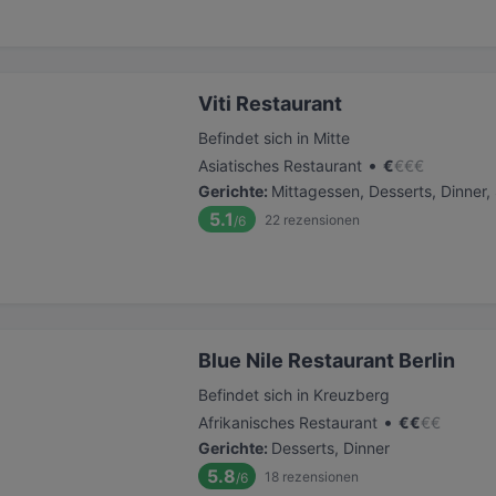
Viti Restaurant
Befindet sich in Mitte
•
Asiatisches Restaurant
€
€
€
€
Gerichte
:
Mittagessen, Desserts, Dinner
5.1
22
rezensionen
/6
Blue Nile Restaurant Berlin
Befindet sich in Kreuzberg
•
Afrikanisches Restaurant
€
€
€
€
Gerichte
:
Desserts, Dinner
5.8
18
rezensionen
/6