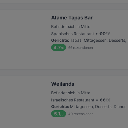
Atame Tapas Bar
Befindet sich in Mitte
•
Spanisches Restaurant
€
€
€
€
Gerichte
:
Tapas, Mittagessen, Desserts,
4.7
66
rezensionen
/6
Weilands
Befindet sich in Mitte
•
Israelisches Restaurant
€
€
€
€
Gerichte
:
Mittagessen, Desserts, Dinner,
5.1
40
rezensionen
/6