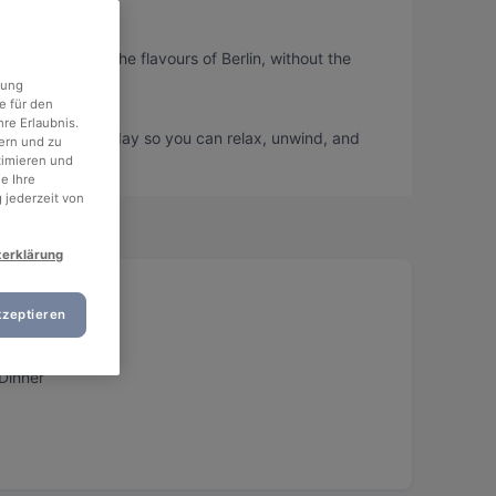
ou can taste the flavours of Berlin, without the
rung
e für den
re Erlaubnis.
 book a table today so you can relax, unwind, and
ern und zu
timieren und
e Ihre
 jederzeit von
zerklärung
kzeptieren
Dinner