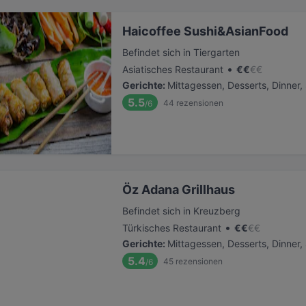
Haicoffee Sushi&AsianFood
Befindet sich in Tiergarten
•
Asiatisches Restaurant
€
€
€
€
Gerichte
:
Mittagessen, Desserts, Dinner
5.5
44
rezensionen
/6
Öz Adana Grillhaus
Befindet sich in Kreuzberg
•
Türkisches Restaurant
€
€
€
€
Gerichte
:
Mittagessen, Desserts, Dinner
5.4
45
rezensionen
/6