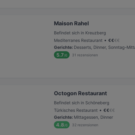
Maison Rahel
Befindet sich in Kreuzberg
•
Mediterranes Restaurant
€
€
€
€
Gerichte
:
Desserts, Dinner, Sonntag-Mit
5.7
31
rezensionen
/6
Octogon Restaurant
Befindet sich in Schöneberg
•
Türkisches Restaurant
€
€
€
€
Gerichte
:
Mittagessen, Dinner
4.8
32
rezensionen
/6