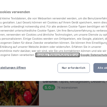
ng for delicious restaurants near Waldeckpark?
Cookies verwenden
 rounded up the top places to eat and drink around Waldeckpark, so y
s of waiting in line (and getting hungry 😩).
d kleine Textdateien, die von Webseiten verwendet werden, um die Benutzererfah
 zu gestalten. Laut Gesetz können wir Cookies auf Ihrem Gerät speichern, wenn dies
ser Seite unbedingt notwendig sind. Für alle anderen Cookie-Typen benötigen wir Ih
 out our list of the best restaurants and bars near Waldeckpark and
 verwendet unterschiedliche Cookie-Typen. Um Ihre Benutzererfahrung zu verbess
eren, verwenden wir Cookies und ähnliche Technologien, um unsere Dienste zu op
 a tasty slice of Berlin.
 personalisieren. Einige Cookies werden von Drittparteien, wie Google, platziert, di
ogenen Daten für diese Zwecke verarbeiten können. Sie können Ihre Einwilligung
Erklärung auf unserer Website ändern oder widerrufen. Erfahren Sie in unserer
Relevanz
richtlinie mehr darüber, wer wir sind, wie Sie uns kontaktieren können und wie wir
zogene Daten verarbeiten.
Quandoo Datenschutzerklärung
Google Datenschut
MON EATERY
stellungen öffnen
Nur erforderlich
Alle a
Befindet sich in Kreuzberg
•
Asiatisches Restaurant
€
€
€
€
Gerichte
:
Tapas, Mittagessen, Desserts, 
5.0
74
rezensionen
/6