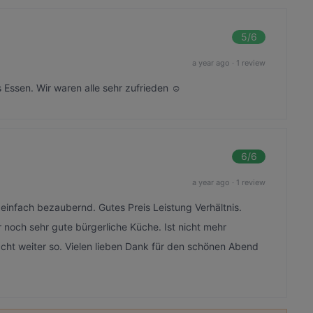
5
/6
a year ago
·
1 review
Essen. Wir waren alle sehr zufrieden ☺️
6
/6
a year ago
·
1 review
infach bezaubernd. Gutes Preis Leistung Verhältnis.
 noch sehr gute bürgerliche Küche. Ist nicht mehr
cht weiter so. Vielen lieben Dank für den schönen Abend