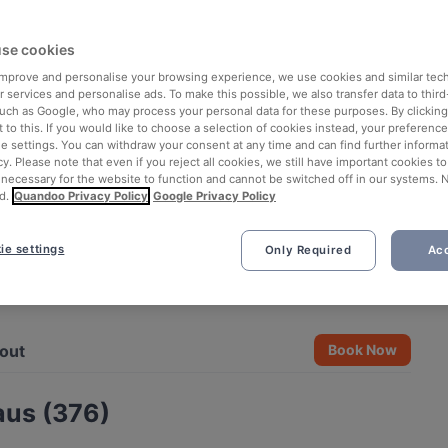
se cookies
 improve and personalise your browsing experience, we use cookies and similar tec
 services and personalise ads. To make this possible, we also transfer data to third
such as Google, who may process your personal data for these purposes. By clicking 
 to this. If you would like to choose a selection of cookies instead, your preferenc
ie settings. You can withdraw your consent at any time and can find further informat
cy. Please note that even if you reject all cookies, we still have important cookies t
 necessary for the website to function and cannot be switched off in our systems. 
d.
Quandoo Privacy Policy
Google Privacy Policy
ie settings
Only Required
Acc
See all 7 photos
out
Book Now
aus (376)