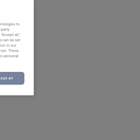
hnologies to
-party
“Accept all,”
es can be set
ion in our
o run. These
No personal
ept all