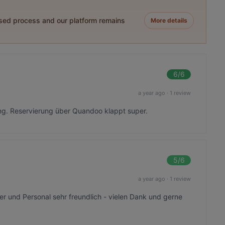
ased process and our platform remains
More details
6
/6
a year ago
·
1 review
ng. Reservierung über Quandoo klappt super.
5
/6
a year ago
·
1 review
 und Personal sehr freundlich - vielen Dank und gerne