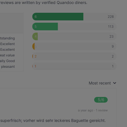
reviews are written by verified Quandoo diners.
228
6
113
5
23
4
tstanding
Excellent
9
3
Excellent
eat value
2
2
ally Good
1
1
 pleasant
Most recent
5
/6
a year ago
·
1 review
 superfrisch; vorher wird sehr leckeres Baguette gereicht.