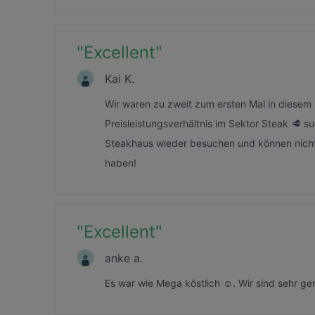
"
Excellent
"
Kai K.
Wir waren zu zweit zum ersten Mal in diesem 
Preisleistungsverhältnis im Sektor Steak 🥩 s
Steakhaus wieder besuchen und können nicht 
haben!
"
Excellent
"
anke a.
Es war wie Mega köstlich ☺️. Wir sind sehr ge