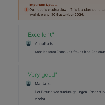
Important Update:
i
Quandoo is closing down. This is a planned, ph
available until
30 September 2026
.
"
Excellent
"
Annette E.
Sehr leckeres Essen und freundliche Bedienu
"
Very good
"
Marita B.
Der Besuch war rundum gelungen- Essen super
wieder