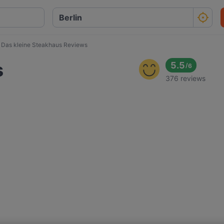
Das kleine Steakhaus Reviews
s
5.5
/
6
376 reviews