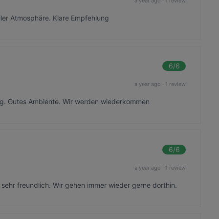
a year ago
·
1 review
oller Atmosphäre. Klare Empfehlung
6
/6
a year ago
·
1 review
ung. Gutes Ambiente. Wir werden wiederkommen
6
/6
a year ago
·
1 review
sehr freundlich. Wir gehen immer wieder gerne dorthin.