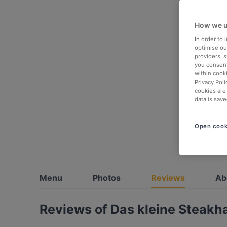
How we u
In order to
optimise our
providers, 
you consent
within cook
Privacy Poli
cookies are
data is save
Open cook
Menu
Photos
Reviews
Ab
Reviews of Das kleine Steakh