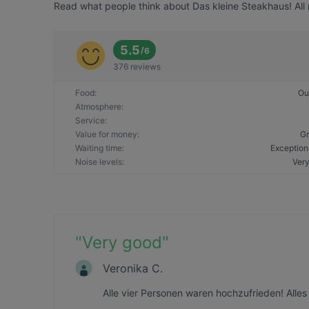
Read what people think about Das kleine Steakhaus! All 
5.5
/
6
376 reviews
Food
:
Ou
Atmosphere
:
Service
:
Value for money
:
Gr
Waiting time
:
Exception
Noise levels
:
Very
"
Very good
"
Veronika C.
Alle vier Personen waren hochzufrieden! Alles