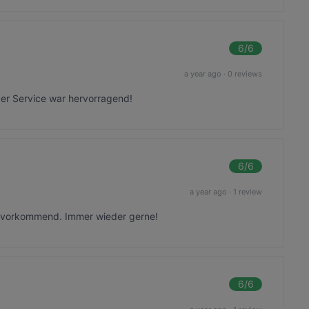
6
/6
a year ago
·
0 reviews
er Service war hervorragend!
6
/6
a year ago
·
1 review
zuvorkommend. Immer wieder gerne!
6
/6