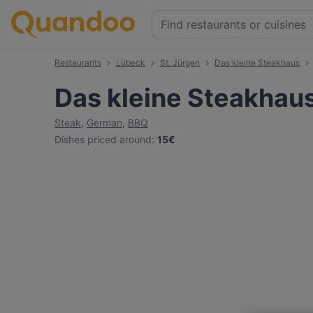
Restaurants
Lübeck
St. Jürgen
Das kleine Steakhaus
Das kleine Steakhau
Steak
,
German
,
BBQ
Dishes priced around
:
15€