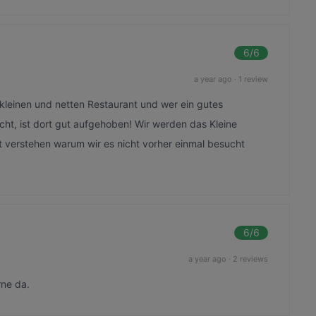
6
/6
a year ago
·
1 review
kleinen und netten Restaurant und wer ein gutes
ucht, ist dort gut aufgehoben! Wir werden das Kleine
verstehen warum wir es nicht vorher einmal besucht
6
/6
a year ago
·
2 reviews
rne da.