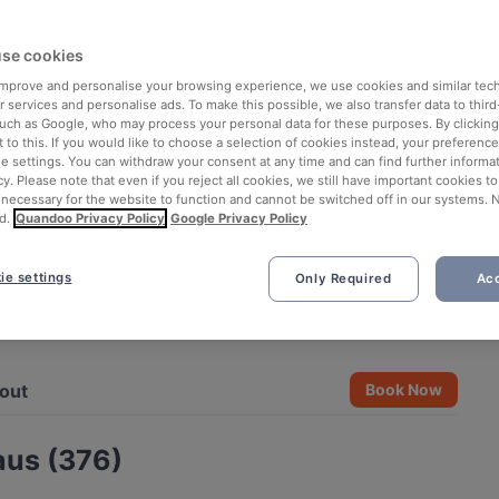
se cookies
 improve and personalise your browsing experience, we use cookies and similar tec
 services and personalise ads. To make this possible, we also transfer data to third
such as Google, who may process your personal data for these purposes. By clicking 
 to this. If you would like to choose a selection of cookies instead, your preferenc
ie settings. You can withdraw your consent at any time and can find further informat
cy. Please note that even if you reject all cookies, we still have important cookies t
 necessary for the website to function and cannot be switched off in our systems. 
d.
Quandoo Privacy Policy
Google Privacy Policy
ie settings
Only Required
Acc
See all 7 photos
out
Book Now
aus (376)