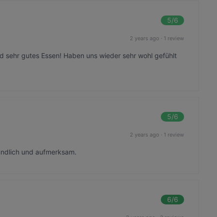
5
/6
2 years ago
·
1 review
 sehr gutes Essen! Haben uns wieder sehr wohl gefühlt
5
/6
2 years ago
·
1 review
undlich und aufmerksam.
6
/6