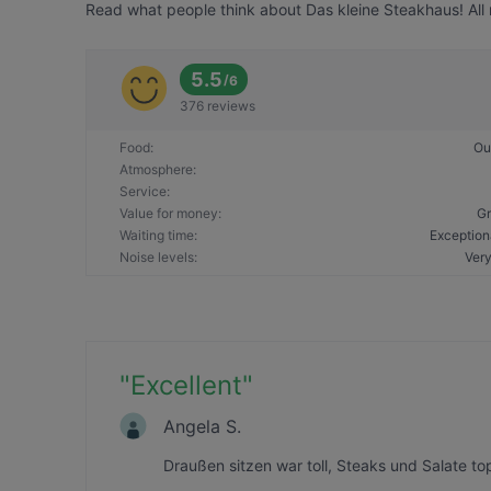
Read what people think about Das kleine Steakhaus! All 
5.5
/
6
376 reviews
Food
:
Ou
Atmosphere
:
Service
:
Value for money
:
Gr
Waiting time
:
Exception
Noise levels
:
Very
"
Excellent
"
Angela S.
Draußen sitzen war toll, Steaks und Salate t