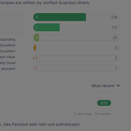
reviews are written by verified Quandoo diners.
228
6
113
5
23
4
tstanding
Excellent
9
3
Excellent
eat value
2
2
ally Good
1
1
 pleasant
Most recent
6
/6
2 years ago
·
32 reviews
op, das Personal sehr nett und aufmerksam