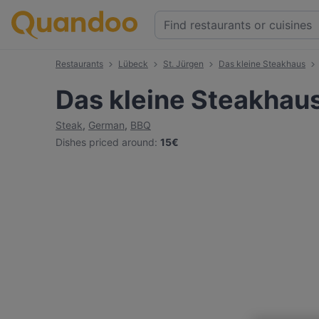
Restaurants
Lübeck
St. Jürgen
Das kleine Steakhaus
Das kleine Steakhau
Steak
,
German
,
BBQ
Dishes priced around
:
15€