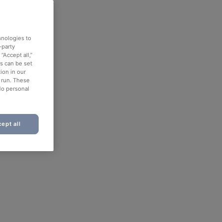
hnologies to
-party
“Accept all,”
es can be set
ion in our
o run. These
No personal
ept all