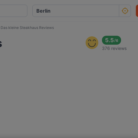
Das kleine Steakhaus Reviews
s
5.5
/
6
376 reviews