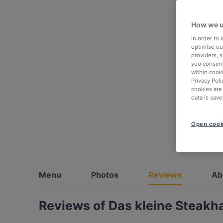
How we u
In order to
optimise our
providers, 
you consent
within cook
Privacy Poli
cookies are
data is save
Open cook
Menu
Photos
Reviews
Ab
Reviews of Das kleine Steakh