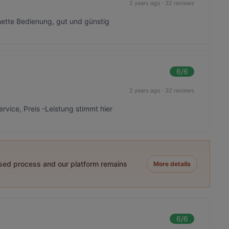
2 years ago
·
32 reviews
ette Bedienung, gut und günstig
6
/6
2 years ago
·
32 reviews
rvice, Preis -Leistung stimmt hier
ased process and our platform remains
More details
6
/6