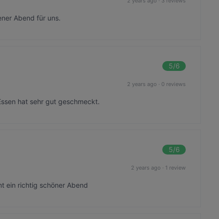
2 years ago
·
3 reviews
ener Abend für uns.
5
/6
2 years ago
·
0 reviews
Essen hat sehr gut geschmeckt.
5
/6
2 years ago
·
1 review
mt ein richtig schöner Abend