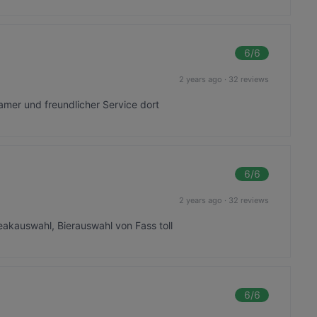
6
/6
2 years ago
·
32 reviews
amer und freundlicher Service dort
6
/6
2 years ago
·
32 reviews
teakauswahl, Bierauswahl von Fass toll
6
/6