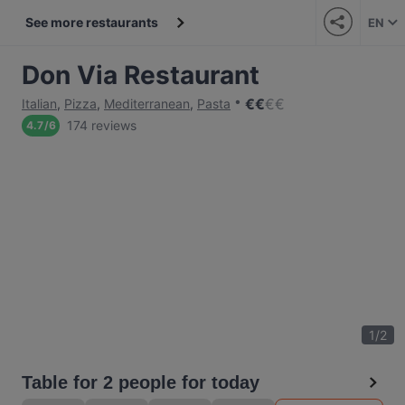
See more restaurants
EN
Don Via Restaurant
€
€
€
€
Italian
,
Pizza
,
Mediterranean
,
Pasta
174 reviews
4.7
/
6
1
/
2
Table for 2 people for today