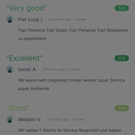
"
Very good
"
5
/6
Pier Luigi I.
6 months ago
·
1 review
Top! Personal Top! Essen Top! Personal Top! Restaurant
zu empfehlen!
"
Excellent
"
6
/6
Ismail A.
6 months ago
·
1 review
Wir waren sehr begeistert immer wieder super Service
super Ambiente
"
Good
"
4
/6
Melanie V.
6 months ago
·
1 review
Wir hatten 1 Woche im Vorraus Reserviert und haben