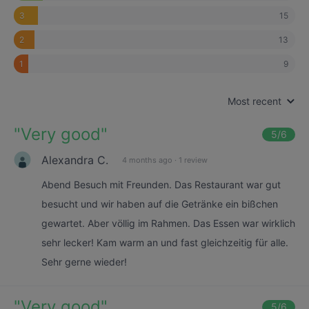
15
3
13
2
9
1
Most recent
"
Very good
"
5
/6
Alexandra C.
4 months ago
·
1 review
Abend Besuch mit Freunden. Das Restaurant war gut
besucht und wir haben auf die Getränke ein bißchen
gewartet. Aber völlig im Rahmen. Das Essen war wirklich
sehr lecker! Kam warm an und fast gleichzeitig für alle.
Sehr gerne wieder!
"
Very good
"
5
/6