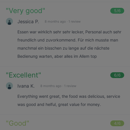
"
Very good
"
5
/6
Jessica P.
8 months ago
·
1 review
Essen war wirklich sehr sehr lecker, Personal auch sehr
freundlich und zuvorkommend. Für mich musste man
manchmal ein bisschen zu lange auf die nächste
Bedienung warten, aber alles im Allem top
"
Excellent
"
6
/6
Ivana K.
8 months ago
·
1 review
Everything went great, the food was delicious, service
was good and helful, great value for money.
"
Good
"
4
/6