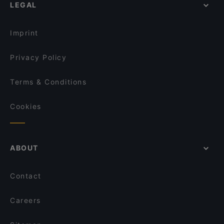
LEGAL
Late Night Food in Stuttgart
Jimmys Burger Leonberg
Dinner Options in Stuttgart
Greek Kitchen Tavern
Imprint
Privacy Policy
Terms & Conditions
Cookies
ABOUT
Contact
Careers