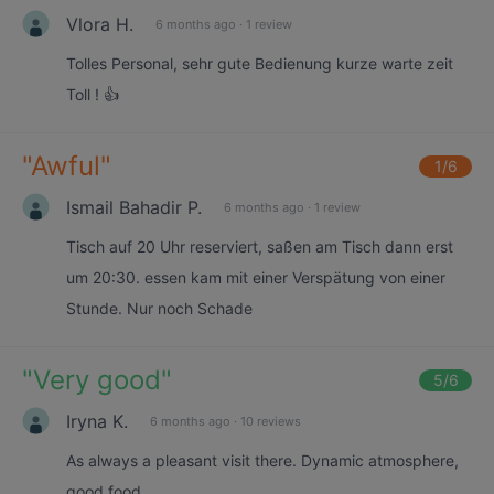
Vlora H.
6 months ago
·
1 review
Tolles Personal, sehr gute Bedienung kurze warte zeit
Toll ! 👍
"
Awful
"
1
/6
Ismail Bahadir P.
6 months ago
·
1 review
Tisch auf 20 Uhr reserviert, saßen am Tisch dann erst
um 20:30. essen kam mit einer Verspätung von einer
Stunde. Nur noch Schade
"
Very good
"
5
/6
Iryna K.
6 months ago
·
10 reviews
As always a pleasant visit there. Dynamic atmosphere,
good food.