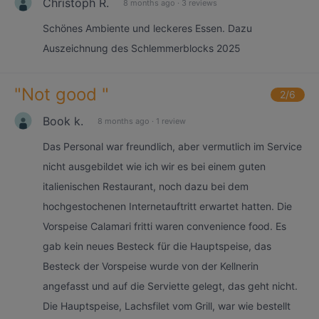
Christoph R.
8 months ago
·
3 reviews
Schönes Ambiente und leckeres Essen. Dazu
Auszeichnung des Schlemmerblocks 2025
"
Not good
"
2
/6
Book k.
8 months ago
·
1 review
Das Personal war freundlich, aber vermutlich im Service
nicht ausgebildet wie ich wir es bei einem guten
italienischen Restaurant, noch dazu bei dem
hochgestochenen Internetauftritt erwartet hatten. Die
Vorspeise Calamari fritti waren convenience food. Es
gab kein neues Besteck für die Hauptspeise, das
Besteck der Vorspeise wurde von der Kellnerin
angefasst und auf die Serviette gelegt, das geht nicht.
Die Hauptspeise, Lachsfilet vom Grill, war wie bestellt