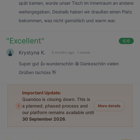
spät kamen, wurde unser Tisch im Innenraum an andere
weitergegeben. Deshalb haben wir draußen einen Platz
bekommen, was nicht gemütlich und warm war.
"
Excellent
"
6
/6
Krystyna K.
5 months ago
·
1 review
Super gut 👍 wunderschön 🤩 Dankeschön vielen
Grüßen tschüss 👋
Important Update:
Quandoo is closing down. This is
i
a planned, phased process and
More details
our platform remains available until
30 September 2026
.