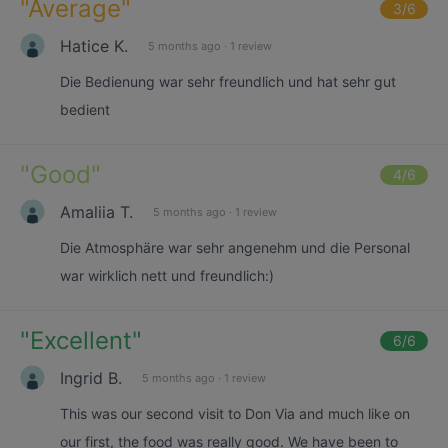
"
Average
"
3
/6
Hatice K.
5 months ago
·
1 review
Die Bedienung war sehr freundlich und hat sehr gut
bedient
"
Good
"
4
/6
Amaliia T.
5 months ago
·
1 review
Die Atmosphäre war sehr angenehm und die Personal
war wirklich nett und freundlich:)
"
Excellent
"
6
/6
Ingrid B.
5 months ago
·
1 review
This was our second visit to Don Via and much like on
our first, the food was really good. We have been to