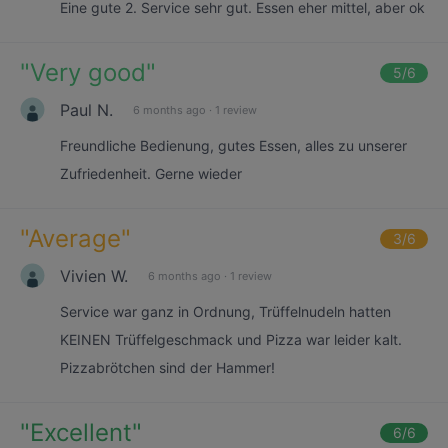
Eine gute 2. Service sehr gut. Essen eher mittel, aber ok
"
Very good
"
5
/6
Paul N.
6 months ago
·
1 review
Freundliche Bedienung, gutes Essen, alles zu unserer
Zufriedenheit. Gerne wieder
"
Average
"
3
/6
Vivien W.
6 months ago
·
1 review
Service war ganz in Ordnung, Trüffelnudeln hatten
KEINEN Trüffelgeschmack und Pizza war leider kalt.
Pizzabrötchen sind der Hammer!
"
Excellent
"
6
/6