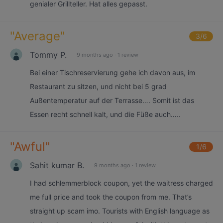
genialer Grillteller. Hat alles gepasst.
"
Average
"
3
/6
Tommy P.
9 months ago
·
1 review
Bei einer Tischreservierung gehe ich davon aus, im
Restaurant zu sitzen, und nicht bei 5 grad
Außentemperatur auf der Terrasse…. Somit ist das
Essen recht schnell kalt, und die Füße auch…..
"
Awful
"
1
/6
Sahit kumar B.
9 months ago
·
1 review
I had schlemmerblock coupon, yet the waitress charged
me full price and took the coupon from me. That’s
straight up scam imo. Tourists with English language as