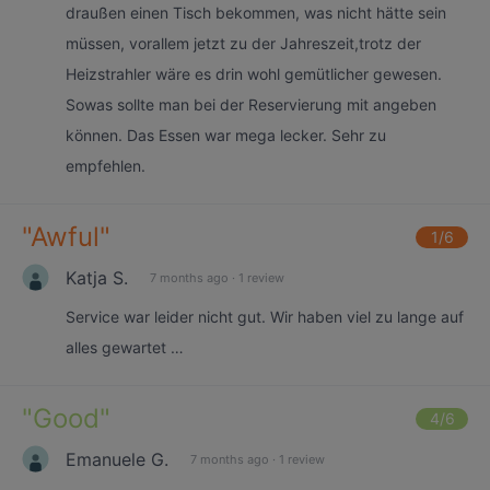
draußen einen Tisch bekommen, was nicht hätte sein
müssen, vorallem jetzt zu der Jahreszeit,trotz der
Heizstrahler wäre es drin wohl gemütlicher gewesen.
Sowas sollte man bei der Reservierung mit angeben
können. Das Essen war mega lecker. Sehr zu
empfehlen.
"
Awful
"
1
/6
Katja S.
7 months ago
·
1 review
Service war leider nicht gut. Wir haben viel zu lange auf
alles gewartet …
"
Good
"
4
/6
Emanuele G.
7 months ago
·
1 review