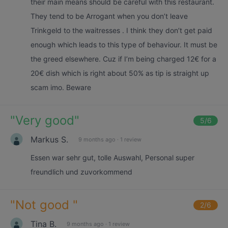
their main means should be careful with this restaurant.
They tend to be Arrogant when you don’t leave
Trinkgeld to the waitresses . I think they don’t get paid
enough which leads to this type of behaviour. It must be
the greed elsewhere. Cuz if I’m being charged 12€ for a
20€ dish which is right about 50% as tip is straight up
scam imo. Beware
"
Very good
"
5
/6
Markus S.
9 months ago
·
1 review
Essen war sehr gut, tolle Auswahl, Personal super
freundlich und zuvorkommend
"
Not good
"
2
/6
Tina B.
9 months ago
·
1 review