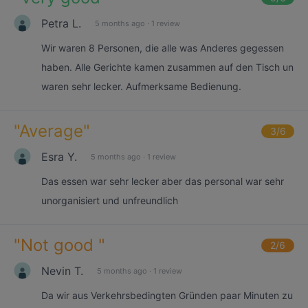
Petra L.
5 months ago
·
1 review
Wir waren 8 Personen, die alle was Anderes gegessen
haben. Alle Gerichte kamen zusammen auf den Tisch un
waren sehr lecker. Aufmerksame Bedienung.
"
Average
"
3
/6
Esra Y.
5 months ago
·
1 review
Das essen war sehr lecker aber das personal war sehr
unorganisiert und unfreundlich
"
Not good
"
2
/6
Nevin T.
5 months ago
·
1 review
Da wir aus Verkehrsbedingten Gründen paar Minuten zu