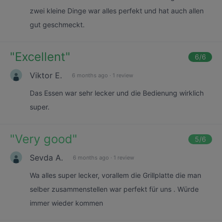
zwei kleine Dinge war alles perfekt und hat auch allen
gut geschmeckt.
"
Excellent
"
6
/6
Viktor E.
6 months ago
·
1 review
Das Essen war sehr lecker und die Bedienung wirklich
super.
"
Very good
"
5
/6
Sevda A.
6 months ago
·
1 review
Wa alles super lecker, vorallem die Grillplatte die man
selber zusammenstellen war perfekt für uns . Würde
immer wieder kommen