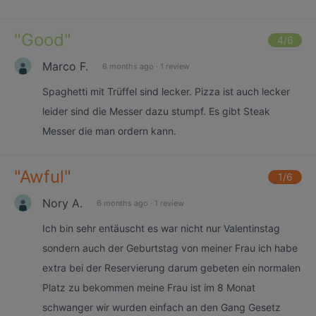
"
Good
"
4
/6
Marco F.
6 months ago
·
1 review
Spaghetti mit Trüffel sind lecker. Pizza ist auch lecker
leider sind die Messer dazu stumpf. Es gibt Steak
Messer die man ordern kann.
"
Awful
"
1
/6
Nory A.
6 months ago
·
1 review
Ich bin sehr entäuscht es war nicht nur Valentinstag
sondern auch der Geburtstag von meiner Frau ich habe
extra bei der Reservierung darum gebeten ein normalen
Platz zu bekommen meine Frau ist im 8 Monat
schwanger wir wurden einfach an den Gang Gesetz