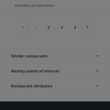
woanders zu bekommen.
1
2
3
4
Similar restaurants
Maison Karl
Cochin 1982
Nearby points of interest
Pukki's Thailändisches Restaurant
U-Bahn Stephansplatz, Hamburg
ARCOTEL Camino
Vergolderei Andreas Rüsch, Hamburg
Restaurant attributes
Fujisapa
Japanischer Landschaftsgarten, Hamburg
Family-friendly Restaurants in Stuttgart
Asia-Wok
Büsch-Denkmal, Hamburg
Cosy Restaurants in Stuttgart
Pitagoras Leonberg
U-Bahn Gänsemarkt, Hamburg
Restaurants For Groups in Stuttgart
Balkan Grill Genti