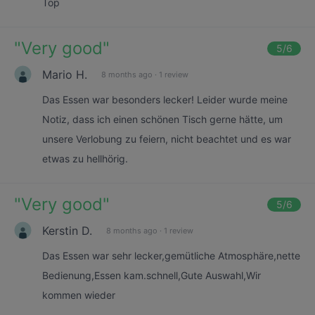
Top
"
Very good
"
5
/6
Mario H.
8 months ago
·
1 review
Das Essen war besonders lecker! Leider wurde meine
Notiz, dass ich einen schönen Tisch gerne hätte, um
unsere Verlobung zu feiern, nicht beachtet und es war
etwas zu hellhörig.
"
Very good
"
5
/6
Kerstin D.
8 months ago
·
1 review
Das Essen war sehr lecker,gemütliche Atmosphäre,nette
Bedienung,Essen kam.schnell,Gute Auswahl,Wir
kommen wieder