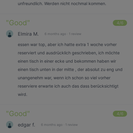
unfreundlich. Werden nicht nochmal kommen.
"
Good
"
4
/6
Elmira M.
6 months ago
·
1 review
essen war top, aber ich hatte extra 1 woche vorher
reserviert und ausdrücklich geschrieben, ich möchte
einen tisch in einer ecke und bekommen haben wir
einen tisch unten in der mitte , der absolut zu eng und
unangenehm war, wenn ich schon so viel vorher
reserviere erwarte ich auch das dass berücksichtigt
wird.
"
Good
"
4
/6
edgar f.
6 months ago
·
1 review