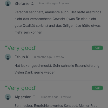
Stefanie D.
8 months ago
·
1 review
Personal sehr nett, Ambiente auch Filet hatte allerdings
nicht das versprochene Gewicht ( was für eine nicht
gute Qualität spricht) und das Grillgemüse hätte etwas
mehr sein können
"
Very good
"
5
/6
Erhun K.
8 months ago
·
1 review
Hat lecker geschmeckt. Sehr schnelle Essenslieferung.
Vielen Dank gerne wieder
"
Very good
"
5
/6
Alparslan Ö.
8 months ago
·
1 review
Sehr lecker. Empfehlenswertes Konzept. Meiner Frau