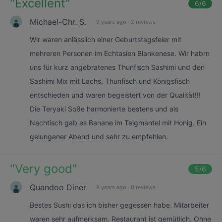
"
Excellent
"
6
/6
Michael-Chr. S.
9 years ago
·
2 reviews
Wir waren anlässlich einer Geburtstagsfeier mit
mehreren Personen im Echtasien Blankenese. Wir habrn
uns für kurz angebratenes Thunfisch Sashimi und den
Sashimi Mix mit Lachs, Thunfisch und Königsfisch
entschieden und waren begeistert von der Qualität!!!
Die Teryaki Soße harmonierte bestens und als
Nachtisch gab es Banane im Teigmantel mit Honig. Ein
gelungener Abend und sehr zu empfehlen.
"
Very good
"
5
/6
Quandoo Diner
9 years ago
·
0 reviews
Bestes Sushi das ich bisher gegessen habe. Mitarbeiter
waren sehr aufmerksam. Restaurant ist gemütlich. Ohne