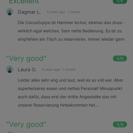
"
Excellent
"
6
/6
Dagmar L.
8 years ago
·
1 review
Die CocosSuppe ist Hammer lecker, ebenso das shusi -
wirklich egal welches. Sehr nette Bedienung. Es ist zu
empfehlen ein Tisch zu reservieren. Immer wieder gern
"
Very good
"
5
/6
Laura O.
8 years ago
·
1 review
Leider alles sehr eng und laut, weil es so voll war. Aber
superleckeres essen und nettes Personal! Minuspunkt
auch dafür, dass erst der dritte Angestellte das mit
unserer Reservierung hinbekommen hat...
"
Very good
"
5
/6