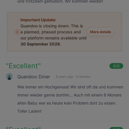
und trotzdem gemütlich. Wir kommen wieder!
Important Update:
Quandoo is closing down. This is
i
a planned, phased process and
More details
our platform remains available until
30 September 2026
.
"
Excellent
"
6
/6
Quandoo Diner
8 years ago
·
0 reviews
Wie immer ein Hochgenuss! Wir sind oft da und kommen
immer wieder gerne dorthin... Auch mit einem 8 Monate
alten Baby war es heute kein Problem dort zu essen.
Toller Laden!