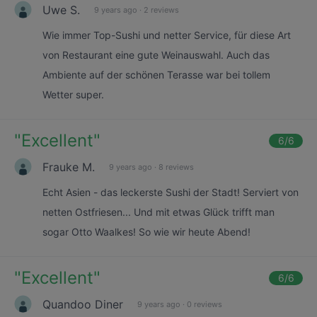
Uwe S.
9 years ago
·
2 reviews
Wie immer Top-Sushi und netter Service, für diese Art
von Restaurant eine gute Weinauswahl. Auch das
Ambiente auf der schönen Terasse war bei tollem
Wetter super.
"
Excellent
"
6
/6
Frauke M.
9 years ago
·
8 reviews
Echt Asien - das leckerste Sushi der Stadt! Serviert von
netten Ostfriesen... Und mit etwas Glück trifft man
sogar Otto Waalkes! So wie wir heute Abend!
"
Excellent
"
6
/6
Quandoo Diner
9 years ago
·
0 reviews