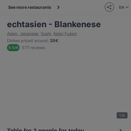
See more restaurants
EN
echtasien - Blankenese
Asian
,
Japanese
,
Sushi
,
Asian Fusion
Dishes priced around
:
20€
577 reviews
5.5
/
6
1
/
6
Table for 2 people for today