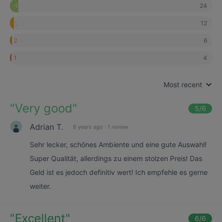
24
4
12
3
6
2
4
1
Most recent
"
Very good
"
5
/6
Adrian T.
8 years ago
·
1 review
Sehr lecker, schönes Ambiente und eine gute Auswahl!
Super Qualität, allerdings zu einem stolzen Preis! Das
Geld ist es jedoch definitiv wert! Ich empfehle es gerne
weiter.
"
Excellent
"
6
/6