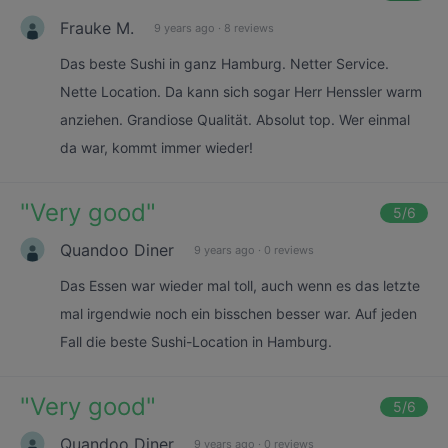
Frauke M.
9 years ago
·
8 reviews
Das beste Sushi in ganz Hamburg. Netter Service.
Nette Location. Da kann sich sogar Herr Henssler warm
anziehen. Grandiose Qualität. Absolut top. Wer einmal
da war, kommt immer wieder!
"
Very good
"
5
/6
Quandoo Diner
9 years ago
·
0 reviews
Das Essen war wieder mal toll, auch wenn es das letzte
mal irgendwie noch ein bisschen besser war. Auf jeden
Fall die beste Sushi-Location in Hamburg.
"
Very good
"
5
/6
Quandoo Diner
9 years ago
·
0 reviews