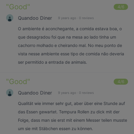
"
Good
"
4
/6
Quandoo Diner
9 years ago
·
0 reviews
O ambiente é aconchegante, a comida estava boa, o
que desagradou foi que na mesa ao lado tinha um
cachorro molhado e cheirando mal. No meu ponto de
vista nesse ambiente esse tipo de comida não deveria
ser permitido a entrada de animais.
"
Good
"
4
/6
Quandoo Diner
9 years ago
·
0 reviews
Qualität wie immer sehr gut, aber über eine Stunde auf
das Essen gewartet. Tempura Rollen zu dick mit der
Folge, dass man sie erst mit einem Messer teilen musste
um sie mit Stäbchen essen zu können.