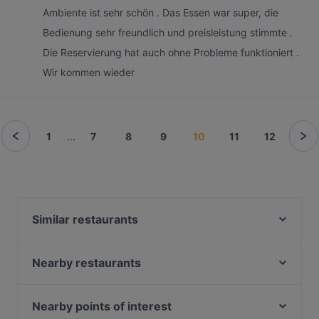
Ambiente ist sehr schön . Das Essen war super, die
Bedienung sehr freundlich und preisleistung stimmte .
Die Reservierung hat auch ohne Probleme funktioniert .
Wir kommen wieder
1
...
7
8
9
10
11
12
Similar restaurants
Goa Tandoori Restaurant & Bar
Blankenese Strandhof
Nearby restaurants
Scotty´s Elbmühle
San Lorenzo
L'unico
Burger Village
Nearby points of interest
Asia Mekong