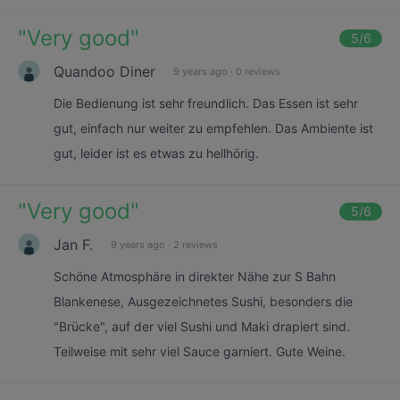
"
Very good
"
5
/6
Quandoo Diner
9 years ago
·
0 reviews
Die Bedienung ist sehr freundlich. Das Essen ist sehr
gut, einfach nur weiter zu empfehlen. Das Ambiente ist
gut, leider ist es etwas zu hellhörig.
"
Very good
"
5
/6
Jan F.
9 years ago
·
2 reviews
Schöne Atmosphäre in direkter Nähe zur S Bahn
Blankenese, Ausgezeichnetes Sushi, besonders die
"Brücke", auf der viel Sushi und Maki drapiert sind.
Teilweise mit sehr viel Sauce garniert. Gute Weine.