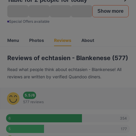
Show more
Special Offers available
Menu
Photos
Reviews
About
Reviews of echtasien - Blankenese (577)
Read what people think about echtasien - Blankenese! All
reviews are written by verified Quandoo diners.
5.5
/
6
577 reviews
354
6
177
5