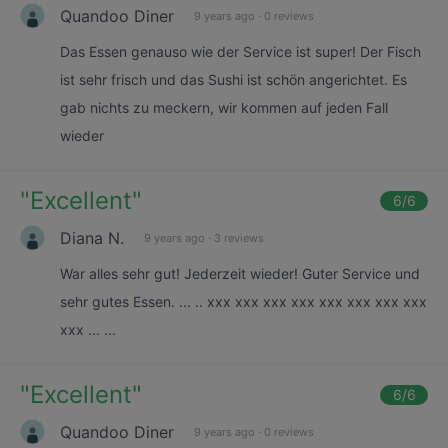
Quandoo Diner
9 years ago
·
0 reviews
Das Essen genauso wie der Service ist super! Der Fisch
ist sehr frisch und das Sushi ist schön angerichtet. Es
gab nichts zu meckern, wir kommen auf jeden Fall
wieder
"
Excellent
"
6
/6
Diana N.
9 years ago
·
3 reviews
War alles sehr gut! Jederzeit wieder! Guter Service und
sehr gutes Essen. ... .. xxx xxx xxx xxx xxx xxx xxx xxx
xxx ... ...
"
Excellent
"
6
/6
Quandoo Diner
9 years ago
·
0 reviews