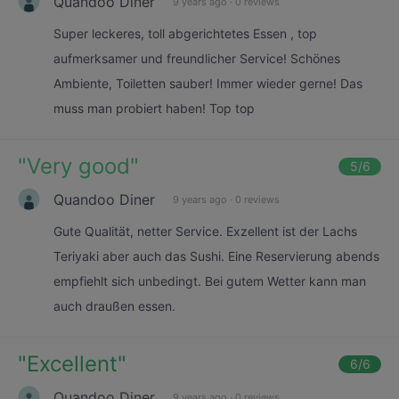
Quandoo Diner
9 years ago
·
0 reviews
Super leckeres, toll abgerichtetes Essen , top
aufmerksamer und freundlicher Service! Schönes
Ambiente, Toiletten sauber! Immer wieder gerne! Das
muss man probiert haben! Top top
"
Very good
"
5
/6
Quandoo Diner
9 years ago
·
0 reviews
Gute Qualität, netter Service. Exzellent ist der Lachs
Teriyaki aber auch das Sushi. Eine Reservierung abends
empfiehlt sich unbedingt. Bei gutem Wetter kann man
auch draußen essen.
"
Excellent
"
6
/6
Quandoo Diner
9 years ago
·
0 reviews