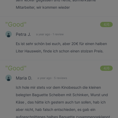
Mitarbeiter, wir kommen wieder
"
Good
"
4
/6
Petra J.
a year ago
·
1 review
Es ist sehr schön bei euch, aber 20€ für einen halben
Liter Hauswein, finde ich schon einen stolzen Preis.
"
Good
"
4
/6
Maria D.
a year ago
·
5 reviews
Ich hole mir stets vor dem Kinobesuch die kleinen
belegten Baguette Scheiben mit Schinken, Wurst und
Käse , das hätte ich gestern auch tun sollen, hab ich
aber nicht, hab falsch entschieden, es gab ein
aufgeschnittenes halbes Baquette zusammengeklappt ,