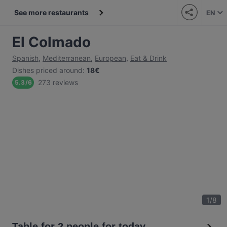
See more restaurants
EN
El Colmado
Spanish
,
Mediterranean
,
European
,
Eat & Drink
Dishes priced around
:
18€
273 reviews
5.3
/
6
1
/
8
Table for 2 people for today