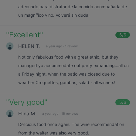
adecuado para disfrutar de la comida acompañada de
un magnífico vino. Volveré sin duda.
"
Excellent
"
6
/6
HELEN T.
a year ago
·
1 review
Not only fabulous food with a great ethic, but they
managed yo accommodate out party expanding…all on
a Friday night, when the patio was closed due to
weather Croquettes, gambas, salad - all winners!
"
Very good
"
5
/6
Elina M.
a year ago
·
16 reviews
Delicious food once again. The wine recommendation
from the waiter was also very good.