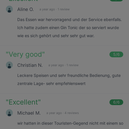
Aline O.
a year ago
·
1 review
Das Essen war hervorragend und der Service ebenfalls.
Ich hatte zudem einen Gin Tonic der so serviert wurde
wie es sich gehört und sehr sehr gut war.
"
Very good
"
5
/6
Christian N.
a year ago
·
1 review
Leckere Speisen und sehr freundliche Bedienung, gute
zentrale Lage- sehr empfehlenswert
"
Excellent
"
6
/6
Michael M.
a year ago
·
4 reviews
wir hatten in dieser Touristen-Gegend nicht mit einem so