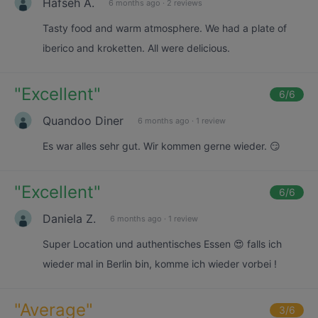
Hafseh A.
6 months ago
·
2 reviews
Tasty food and warm atmosphere. We had a plate of
iberico and kroketten. All were delicious.
"
Excellent
"
6
/6
Quandoo Diner
6 months ago
·
1 review
Es war alles sehr gut. Wir kommen gerne wieder. 😏
"
Excellent
"
6
/6
Daniela Z.
6 months ago
·
1 review
Super Location und authentisches Essen 😍 falls ich
wieder mal in Berlin bin, komme ich wieder vorbei !
"
Average
"
3
/6