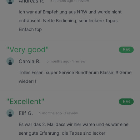
Andreas R.
5 months ago
·
1 review
Ich war auf Empfehlung aus NRW und wurde nicht
enttäuscht. Nette Bediening, sehr leckere Tapas.
Einfach top
"
Very good
"
5
/6
Carola R.
5 months ago
·
1 review
Tolles Essen, super Service Rundherum Klasse !!! Gerne
wieder! !
"
Excellent
"
6
/6
Elif G.
5 months ago
·
1 review
Es war das 2. Mal dass wir hier waren und es war eine
sehr gute Erfahrung: die Tapas sind lecker