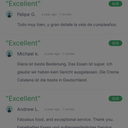
"
Excellent
"
6
/6
Felipe G.
a year ago
·
1 review
Todo muy bien, y gran detalle la vela de cumpleaños.
"
Excellent
"
6
/6
Michael k.
a year ago
·
1 review
Diana ist beste Bedienung. Das Essen ist super. Ich
glaube wir haben kein Gericht ausgelassen. Die Crema
Catalana ist die beste in Deutschland.
"
Excellent
"
6
/6
Andrew L.
a year ago
·
1 review
Fabulous food, and exceptional service. Thank you.
Fabelhaftes Essen und außergewöhnlicher Service.