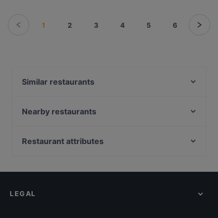
1
2
3
4
5
6
Similar restaurants
Bolte's Berliner Steakhaus
Oase Deluxe Cocktailbar Karl - Liebknecht-Straße
Nearby restaurants
Berliner Kartoffelhaus
Edelweiss Weihnachtszelt am Gendarmenmarkt
IL GIARDINO di NIKOLAI
Restaurant Fleischerei
Restaurant attributes
Palm Beach Mitte
Pizza Berlino
Family-friendly Restaurants in Berlin
Indian Village Indian Restaurant Berlin
Erdinger am Gendarmenmarkt
Casual Restaurants in Berlin
Eden Restaurant Hackescher Markt
Ristorante Nuova Italia
Cosy Restaurants in Berlin
Hot Restaurant Café
Sushi Miyabi Mitte
LEGAL
Romantic Restaurants in Berlin
Trattoria Peretti
Joy Restaurant & Lounge
Restaurants For Groups in Berlin
East Craft Beer Restaurant & Bar
Marubi Ramen Japanische & Shanghai Spezialitäten