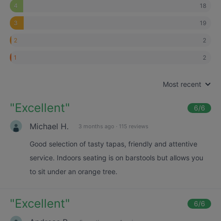
18
4
19
3
2
2
2
1
Most recent
"
Excellent
"
6
/6
Michael H.
3 months ago
·
115 reviews
Good selection of tasty tapas, friendly and attentive
service. Indoors seating is on barstools but allows you
to sit under an orange tree.
"
Excellent
"
6
/6