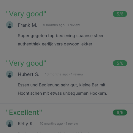
"
Very good
"
5
/6
Frank M.
9 months ago
·
1 review
Super gegeten top bediening spaanse sfeer
authenthiek eerlijk vers gewoon lekker
"
Very good
"
5
/6
Hubert S.
10 months ago
·
1 review
Essen und Bedienung sehr gut, kleine Bar mit
Hochtischen mit etwas unbequemen Hockern.
"
Excellent
"
6
/6
Kelly K.
10 months ago
·
1 review