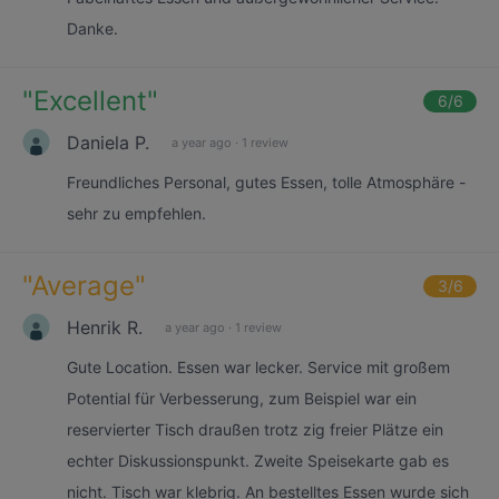
Danke.
"
Excellent
"
6
/6
Daniela P.
a year ago
·
1 review
Freundliches Personal, gutes Essen, tolle Atmosphäre -
sehr zu empfehlen.
"
Average
"
3
/6
Henrik R.
a year ago
·
1 review
Gute Location. Essen war lecker. Service mit großem
Potential für Verbesserung, zum Beispiel war ein
reservierter Tisch draußen trotz zig freier Plätze ein
echter Diskussionspunkt. Zweite Speisekarte gab es
nicht. Tisch war klebrig. An bestelltes Essen wurde sich