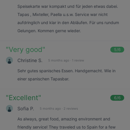
Speisekarte war kompakt und für jeden etwas dabei.
Tapas , Mixteller, Paella u.s.w. Service war nicht
aufdringlich und klar in den Abläufen. Für uns rundum
Gelungen. Kommen gerne wieder.
"
Very good
"
5
/6
Christine S.
5 months ago
·
1 review
Sehr gutes spanisches Essen. Handgemacht. Wie in
einer spanischen Tapasbar.
"
Excellent
"
6
/6
Sofia P.
5 months ago
·
2 reviews
As always, great food, amazing environment and
friendly service! They traveled us to Spain for a few