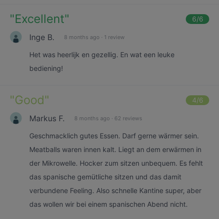
"
Excellent
"
6
/6
Inge B.
8 months ago
·
1 review
Het was heerlijk en gezellig. En wat een leuke
bediening!
"
Good
"
4
/6
Markus F.
8 months ago
·
62 reviews
Geschmacklich gutes Essen. Darf gerne wärmer sein.
Meatballs waren innen kalt. Liegt an dem erwärmen in
der Mikrowelle. Hocker zum sitzen unbequem. Es fehlt
das spanische gemütliche sitzen und das damit
verbundene Feeling. Also schnelle Kantine super, aber
das wollen wir bei einem spanischen Abend nicht.