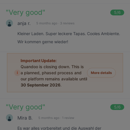
"
Very good
"
5
/6
anja r.
5 months ago
·
3 reviews
Kleiner Laden. Super leckere Tapas. Cooles Ambiente.
Wir kommen gerne wieder!
Important Update:
Quandoo is closing down. This is
i
a planned, phased process and
More details
our platform remains available until
30 September 2026
.
"
Very good
"
5
/6
Mira B.
5 months ago
·
1 review
Es war alles vorbereitet und die Auswahl der