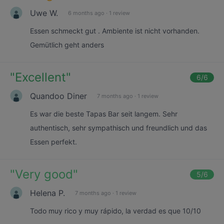
Uwe W.
6 months ago
·
1 review
Essen schmeckt gut . Ambiente ist nicht vorhanden.
Gemütlich geht anders
"
Excellent
"
6
/6
Quandoo Diner
7 months ago
·
1 review
Es war die beste Tapas Bar seit langem. Sehr
authentisch, sehr sympathisch und freundlich und das
Essen perfekt.
"
Very good
"
5
/6
Helena P.
7 months ago
·
1 review
Todo muy rico y muy rápido, la verdad es que 10/10