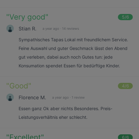
"
Very good
"
5
/6
Stian R.
a year ago
·
14 reviews
Sympathisches Tapas Lokal mit freundlichem Service.
Feine Auswahl und guter Geschmack lässt den Abend
gut verleben, dabei auch noch Gutes tun: jede
Konsumation spendet Essen für bedürftige Kinder.
"
Good
"
4
/6
Florence M.
a year ago
·
1 review
Essen ganz Ok aber nichts Besonderes. Preis-
Leistungsverhältnis eher schlecht.
"
Excellent
"
6
/6