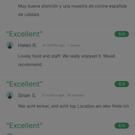
Muy buena atención y una muestra de cocina española
de calidad.
"
Excellent
"
6
/6
Helen R.
8 months ago
·
1 review
Lovely food and staff. We really enjoyed it. Would
recommend.
"
Excellent
"
6
/6
Sinan S.
8 months ago
·
56 reviews
War echt lecker, und echt top Location am alex finde ich
"
Excellent
"
6
/6