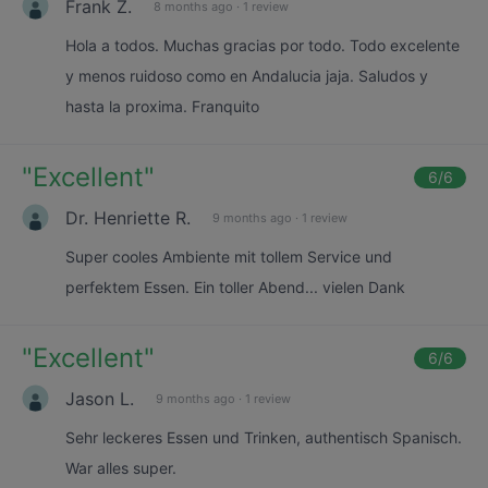
Frank Z.
8 months ago
·
1 review
Hola a todos. Muchas gracias por todo. Todo excelente
y menos ruidoso como en Andalucia jaja. Saludos y
hasta la proxima. Franquito
"
Excellent
"
6
/6
Dr. Henriette R.
9 months ago
·
1 review
Super cooles Ambiente mit tollem Service und
perfektem Essen. Ein toller Abend... vielen Dank
"
Excellent
"
6
/6
Jason L.
9 months ago
·
1 review
Sehr leckeres Essen und Trinken, authentisch Spanisch.
War alles super.