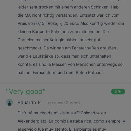
leider sehr trocken mit einem anderen Schinken. Hab
die MA nicht richtig verstanden. Entsetzt war ich vom
Preis von 0,15 l Rosé, 7, 20 Euro. Also künftig wieder die
kleinen Baquette Scheiben zum mitnehmen. Die
Garnelen meiner Kollegin haben ihr sehr gut
geschmeckt. Da wir nah am Fenster saßen draußen ,
war die Lautstärke so, dass man sich unterhalten
konnte, es sind ja Massen von Menschen unterwegs so
nah am Fernsehturm und dem Roten Rathaus.
"
Very good
"
5
/6
Eduardo P.
a year ago
·
3 reviews
Disfruté mucho de mi visita a «El Colmado» en
Alexanderplatz. La comida estaba rica, como siempre, y
el servicio fue muy atento. El ambiente es muy