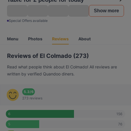
Show more
Special Offers available
Menu
Photos
Reviews
About
Reviews of El Colmado (273)
Read what people think about El Colmado! All reviews are
written by verified Quandoo diners.
5.3
/
6
273 reviews
156
6
76
5