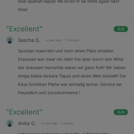
Real spanish tapas! We loved it! Be there again next
time!
"
Excellent
"
6
/6
Sascha S.
a year ago
·
7 reviews
Spontan reserviert und noch einen Platz erhalten .
Draussen war zwar nix mehr frei aber durch den Wind
der draussen herrschte waren wir ganz froh! Wir haben
einige kleine leckere Tapas und einen Wein bestellt! Die
Käse Schinken Platte war einmalig lecker. Service ser
freundlich und zuvorkommend !
"
Excellent
"
6
/6
Anita G.
a year ago
·
1 review
sehr lecker gegessen und nette, aufmerksame