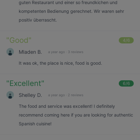
guten Restaurant und einer so freundkichen und
kompetenten Bedienung gerechnet. Wir waren sehr
positiv überrascht.
"
Good
"
4
/6
Mladen B.
a year ago
·
3 reviews
It was ok, the place is nice, food is good.
"
Excellent
"
6
/6
Shelley D.
a year ago
·
2 reviews
The food and service was excellent! I definitely
recommend coming here if you are looking for authentic
Spanish cuisine!