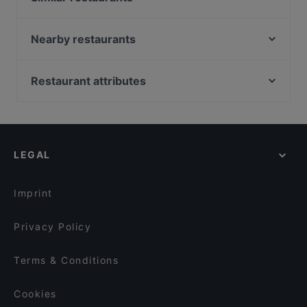
Fam Ngo
Ristorante Avellino
Nearby restaurants
Bui Family Restaurant
Tapalier
Momenti Di Vini Salumeria & Enoteca
Quê
Restaurant attributes
Tbilisi
Nah & Fern | Fusion Kitchen
Family-friendly Restaurants in Berlin
Chinesisches Restaurant Mayflower
Onkel Le Restaurant
Casual Restaurants in Berlin
Fav'Coffee
Pera Maison No Bananas
Lively in Berlin
Emira Berlin Vegan Sushi Restaurant
Restaurant-Café-Bar Houdini
LEGAL
Restaurants For Groups in Berlin
Trattoria Sarda
Moc
Kid-friendly Restaurants in Berlin
Escendo (Gleimstraße)
Cafe Amelie Coffee & Breakfast
Imprint
ewig freunde
Mr. Le
Privacy Policy
Terms & Conditions
Cookies