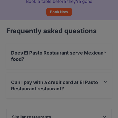
Book a table before they’re gone
Book Now
Frequently asked questions
Does El Pasto Restaurant serve Mexican
food?
Yes, the restaurant El Pasto Restaurant serves Mexican
food and also serves Mediterranean, Latin American
Can I pay with a credit card at El Pasto
food.
Restaurant restaurant?
Yes, you can pay with Debit / Maestro Card.
Similar restaurants