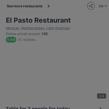
See more restaurants
EN
El Pasto Restaurant
Mexican
,
Mediterranean
,
Latin American
Dishes priced around
:
13€
51 reviews
5.4
/
6
1
/
4
Table for 2 people for today