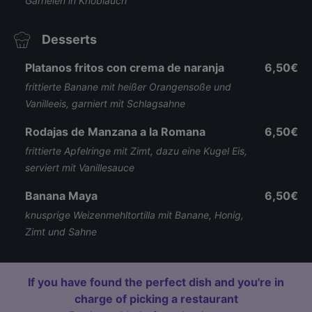
Garnelen in Knoblauch
Desserts
Platanos fritos con crema de naranja
6,50€
frittierte Banane mit heißer Orangensoße und
Vanilleeis, garniert mit Schlagsahne
Rodajas de Manzana a la Romana
6,50€
frittierte Apfelringe mit Zimt, dazu eine Kugel Eis,
serviert mit Vanillesauce
Banana Maya
6,50€
knusprige Weizenmehltortilla mit Banane, Honig,
Zimt und Sahne
If you have found the perfect dish and you're in
charge of picking a restaurant