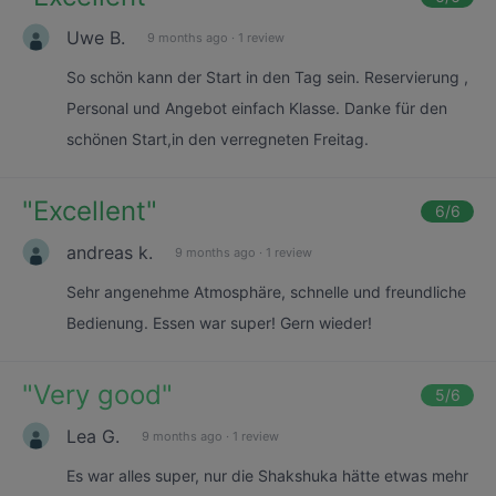
Uwe B.
9 months ago
·
1 review
So schön kann der Start in den Tag sein. Reservierung ,
Personal und Angebot einfach Klasse. Danke für den
schönen Start,in den verregneten Freitag.
"
Excellent
"
6
/6
andreas k.
9 months ago
·
1 review
Sehr angenehme Atmosphäre, schnelle und freundliche
Bedienung. Essen war super! Gern wieder!
"
Very good
"
5
/6
Lea G.
9 months ago
·
1 review
Es war alles super, nur die Shakshuka hätte etwas mehr