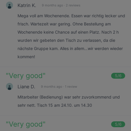
Katrin K.
9 months ago
·
2 reviews
Mega voll am Wochenende. Essen war richtig lecker und
frisch. Wartezeit war gering. Ohne Bestellung am
Wochenende keine Chance auf einen Platz. Nach 2 h
wurden wir gebeten den Tisch zu verlassen, da die
nächste Gruppe kam. Alles in allem…wir werden wieder
kommen!
"
Very good
"
5
/6
Liane D.
9 months ago
·
1 review
Mitarbeiter (Bedienung) war sehr zuvorkommend und
sehr nett. Tisch 15 am 24.10. um 14.30
"
Very good
"
5
/6