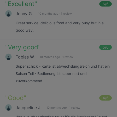
"
Excellent
"
6
/6
Jenny G.
10 months ago
·
1 review
Great service, delicious food and very busy but in a
good way.
"
Very good
"
5
/6
Tobias W.
10 months ago
·
1 review
Super schick - Karte ist abwechslungsreich und hat ein
Saison Teil - Bedienung ist super nett und
zuvorkommend
"
Good
"
4
/6
Jacqueline J.
10 months ago
·
1 review
War gut, aber ziemlich teuer für die Portionsgröße auf