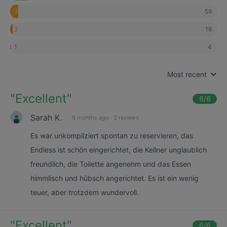
59
3
18
2
4
1
Most recent
"
Excellent
"
6
/6
Sarah K.
9 months ago
·
2 reviews
Es war unkompliziert spontan zu reservieren, das
Endless ist schön eingerichtet, die Kellner unglaublich
freundlich, die Toilette angenehm und das Essen
himmlisch und hübsch angerichtet. Es ist ein wenig
teuer, aber trotzdem wundervoll.
"
Excellent
"
6
/6