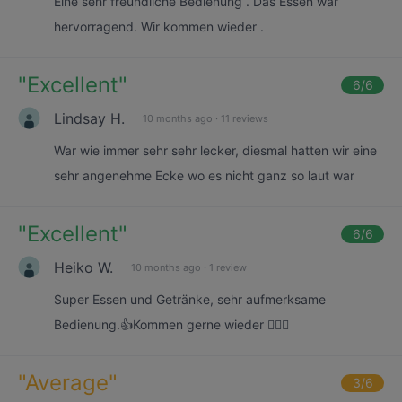
Eine sehr freundliche Bedienung . Das Essen war
hervorragend. Wir kommen wieder .
"
Excellent
"
6
/6
Lindsay H.
10 months ago
·
11 reviews
War wie immer sehr sehr lecker, diesmal hatten wir eine
sehr angenehme Ecke wo es nicht ganz so laut war
"
Excellent
"
6
/6
Heiko W.
10 months ago
·
1 review
Super Essen und Getränke, sehr aufmerksame
Bedienung.👍Kommen gerne wieder 🙋🏻‍♂️
"
Average
"
3
/6