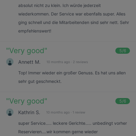
absolut nicht zu klein. Ich würde jederzeit
wiederkommen. Der Service war ebenfalls super. Alles
ging schnell und die Mitarbeitenden sind sehr nett. Sehr
empfehlenswert!
"
Very good
"
5
/6
Annett M.
10 months ago
·
2 reviews
Top! Immer wieder ein großer Genuss. Es hat uns allen
sehr gut geschmeckt.
"
Very good
"
5
/6
Kathrin S.
10 months ago
·
1 review
super Service….. leckere Gerichte….. unbedingt vorher
Reservieren….wir kommen gerne wieder