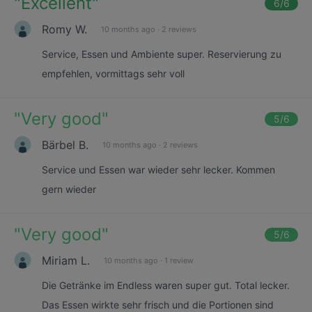
"
Excellent
"
6
/6
Romy W.
10 months ago
·
2 reviews
Service, Essen und Ambiente super. Reservierung zu
empfehlen, vormittags sehr voll
"
Very good
"
5
/6
Bärbel B.
10 months ago
·
2 reviews
Service und Essen war wieder sehr lecker. Kommen
gern wieder
"
Very good
"
5
/6
Miriam L.
10 months ago
·
1 review
Die Getränke im Endless waren super gut. Total lecker.
Das Essen wirkte sehr frisch und die Portionen sind