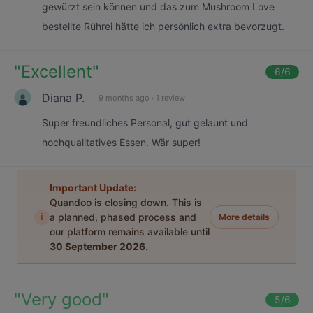
gewürzt sein können und das zum Mushroom Love
bestellte Rührei hätte ich persönlich extra bevorzugt.
"
Excellent
"
6
/6
Diana P.
9 months ago
·
1 review
Super freundliches Personal, gut gelaunt und
hochqualitatives Essen. Wär super!
Important Update:
Quandoo is closing down. This is
i
a planned, phased process and
More details
our platform remains available until
30 September 2026
.
"
Very good
"
5
/6