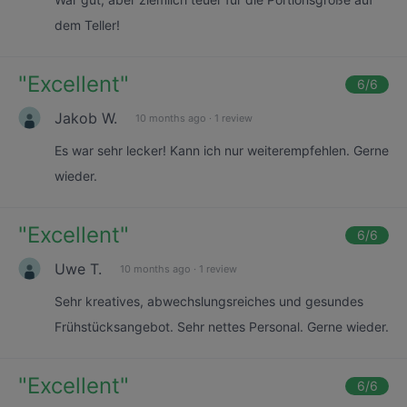
dem Teller!
"
Excellent
"
6
/6
Jakob W.
10 months ago
·
1 review
Es war sehr lecker! Kann ich nur weiterempfehlen. Gerne
wieder.
"
Excellent
"
6
/6
Uwe T.
10 months ago
·
1 review
Sehr kreatives, abwechslungsreiches und gesundes
Frühstücksangebot. Sehr nettes Personal. Gerne wieder.
"
Excellent
"
6
/6