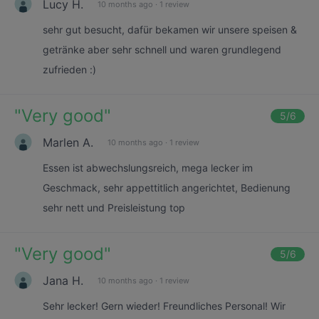
Lucy H.
10 months ago
·
1 review
sehr gut besucht, dafür bekamen wir unsere speisen &
getränke aber sehr schnell und waren grundlegend
zufrieden :)
"
Very good
"
5
/6
Marlen A.
10 months ago
·
1 review
Essen ist abwechslungsreich, mega lecker im
Geschmack, sehr appettitlich angerichtet, Bedienung
sehr nett und Preisleistung top
"
Very good
"
5
/6
Jana H.
10 months ago
·
1 review
Sehr lecker! Gern wieder! Freundliches Personal! Wir