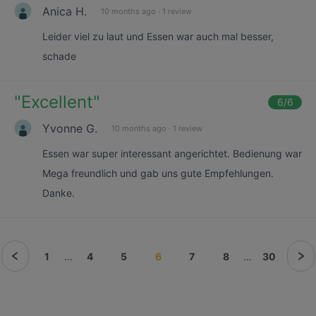
Anica H.
10 months ago
·
1 review
Leider viel zu laut und Essen war auch mal besser,
schade
"
Excellent
"
6
/6
Yvonne G.
10 months ago
·
1 review
Essen war super interessant angerichtet. Bedienung war
Mega freundlich und gab uns gute Empfehlungen.
Danke.
1
...
4
5
6
7
8
...
30