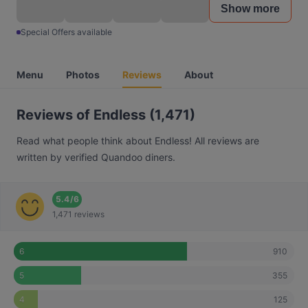
Show more
Special Offers available
Menu
Photos
Reviews
About
Reviews of Endless (1,471)
Read what people think about Endless! All reviews are
written by verified Quandoo diners.
5.4
/
6
1,471 reviews
910
6
355
5
125
4