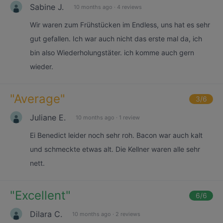
Sabine J.
10 months ago
·
4 reviews
Wir waren zum Frühstücken im Endless, uns hat es sehr
gut gefallen. Ich war auch nicht das erste mal da, ich
bin also Wiederholungstäter. ich komme auch gern
wieder.
"
Average
"
3
/6
Juliane E.
10 months ago
·
1 review
Ei Benedict leider noch sehr roh. Bacon war auch kalt
und schmeckte etwas alt. Die Kellner waren alle sehr
nett.
"
Excellent
"
6
/6
Dilara C.
10 months ago
·
2 reviews