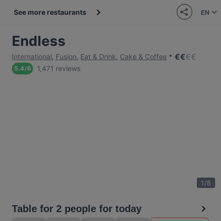
See more restaurants
EN
Endless
€
€
€
€
International
,
Fusion
,
Eat & Drink
,
Cake & Coffee
1,471 reviews
5.4
/
6
1
/
8
Table for 2 people for today