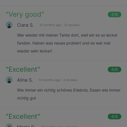
"
Very good
"
5
/6
Ciara S.
10 months ago
·
13 reviews
War wieder mit meiner Tante dort, weil wir es so lecker
fanden. Haben was neues probiert und es war mal
wieder sehr lecker!
"
Excellent
"
6
/6
Alina S.
10 months ago
·
4 reviews
Wie immer ein richtig schönes Erlebnis. Essen wie immer
richtig gut
"
Excellent
"
6
/6
Marta D.
10 months ago
·
1 review