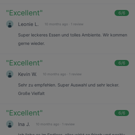
"
Excellent
"
6
/6
Leonie L.
10 months ago
·
1 review
Super leckeres Essen und tolles Ambiente. Wir kommen
gerne wieder.
"
Excellent
"
6
/6
Kevin W.
10 months ago
·
1 review
Sehr zu empfehlen. Super Auswahl und sehr lecker.
Große Vielfalt
"
Excellent
"
6
/6
Ina J.
10 months ago
·
1 review
Ich liebe es im Endless, alles wirkt so frisch und positiv.