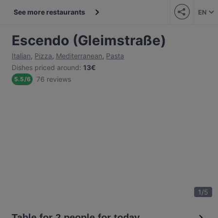
See more restaurants
EN
Escendo (Gleimstraße)
Italian
,
Pizza
,
Mediterranean
,
Pasta
Dishes priced around
:
13€
76 reviews
5.5
/
6
1
/
5
Table for 2 people for today