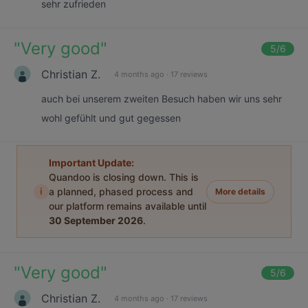
sehr zufrieden
"
Very good
"
5
/6
Christian Z.
4 months ago
·
17 reviews
auch bei unserem zweiten Besuch haben wir uns sehr
wohl gefühlt und gut gegessen
Important Update:
Quandoo is closing down. This is
i
a planned, phased process and
More details
our platform remains available until
30 September 2026
.
"
Very good
"
5
/6
Christian Z.
4 months ago
·
17 reviews