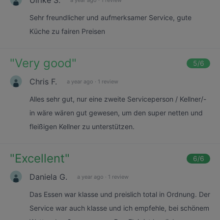
Sehr freundlicher und aufmerksamer Service, gute
Küche zu fairen Preisen
"
Very good
"
5
/6
Chris F.
a year ago
·
1 review
Alles sehr gut, nur eine zweite Serviceperson / Kellner/-
in wäre wären gut gewesen, um den super netten und
fleißigen Kellner zu unterstützen.
"
Excellent
"
6
/6
Daniela G.
a year ago
·
1 review
Das Essen war klasse und preislich total in Ordnung. Der
Service war auch klasse und ich empfehle, bei schönem