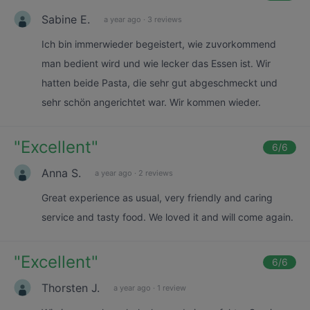
Sabine E.
a year ago
·
3 reviews
Ich bin immerwieder begeistert, wie zuvorkommend
man bedient wird und wie lecker das Essen ist. Wir
hatten beide Pasta, die sehr gut abgeschmeckt und
sehr schön angerichtet war. Wir kommen wieder.
"
Excellent
"
6
/6
Anna S.
a year ago
·
2 reviews
Great experience as usual, very friendly and caring
service and tasty food. We loved it and will come again.
"
Excellent
"
6
/6
Thorsten J.
a year ago
·
1 review