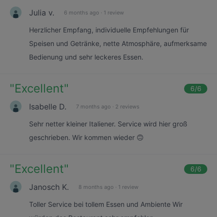
Julia v.
6 months ago
·
1 review
Herzlicher Empfang, individuelle Empfehlungen für
Speisen und Getränke, nette Atmosphäre, aufmerksame
Bedienung und sehr leckeres Essen.
"
Excellent
"
6
/6
Isabelle D.
7 months ago
·
2 reviews
Sehr netter kleiner Italiener. Service wird hier groß
geschrieben. Wir kommen wieder 🙃
"
Excellent
"
6
/6
Janosch K.
8 months ago
·
1 review
Toller Service bei tollem Essen und Ambiente Wir