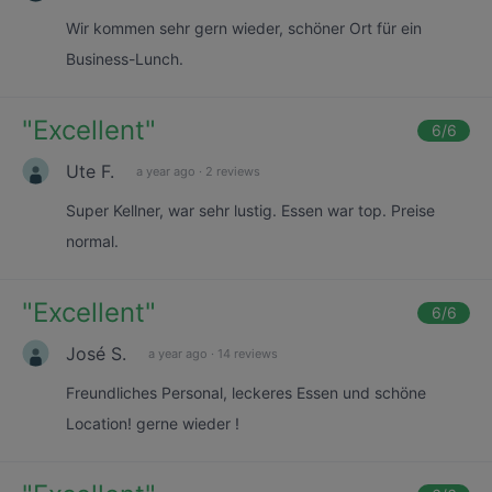
Wir kommen sehr gern wieder, schöner Ort für ein
Business-Lunch.
"
Excellent
"
6
/6
Ute F.
a year ago
·
2 reviews
Super Kellner, war sehr lustig. Essen war top. Preise
normal.
"
Excellent
"
6
/6
José S.
a year ago
·
14 reviews
Freundliches Personal, leckeres Essen und schöne
Location! gerne wieder !