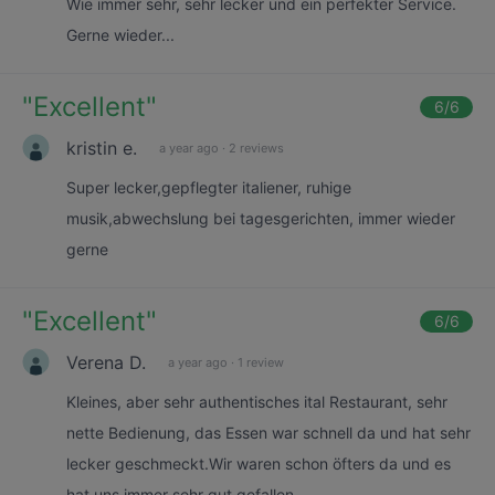
Wie immer sehr, sehr lecker und ein perfekter Service.
Gerne wieder...
"
Excellent
"
6
/6
kristin e.
a year ago
·
2 reviews
Super lecker,gepflegter italiener, ruhige
musik,abwechslung bei tagesgerichten, immer wieder
gerne
"
Excellent
"
6
/6
Verena D.
a year ago
·
1 review
Kleines, aber sehr authentisches ital Restaurant, sehr
nette Bedienung, das Essen war schnell da und hat sehr
lecker geschmeckt.Wir waren schon öfters da und es
hat uns immer sehr gut gefallen.