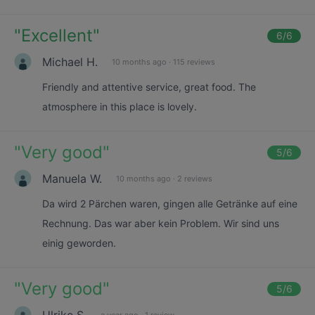
"
Excellent
"
6
/6
Michael H.
10 months ago
·
115 reviews
Friendly and attentive service, great food. The
atmosphere in this place is lovely.
"
Very good
"
5
/6
Manuela W.
10 months ago
·
2 reviews
Da wird 2 Pärchen waren, gingen alle Getränke auf eine
Rechnung. Das war aber kein Problem. Wir sind uns
einig geworden.
"
Very good
"
5
/6
Ulrike S.
a year ago
·
1 review