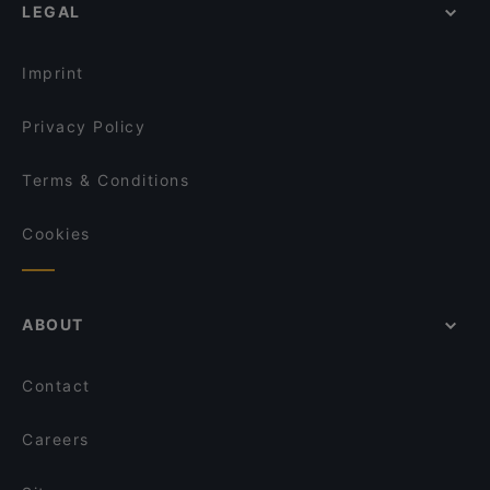
LEGAL
Restaurants For Groups in Berlin
Papa Nô Prenzlauer Berg
Restaurants For Business Lunch in Berlin
Vinpearl
Imprint
Privacy Policy
Terms & Conditions
Cookies
ABOUT
Contact
Careers