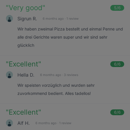
"
Very good
"
5
/6
Sigrun R.
6 months ago
·
1 review
Wir haben zweimal Pizza bestellt und einmal Penne und
alle drei Gerichte waren super und wir sind sehr
glücklich
"
Excellent
"
6
/6
Hella D.
6 months ago
·
3 reviews
Wir speisten vorzüglich und wurden sehr
zuvorkommend bedient. Alles tadellos!
"
Excellent
"
6
/6
Alf H.
6 months ago
·
1 review