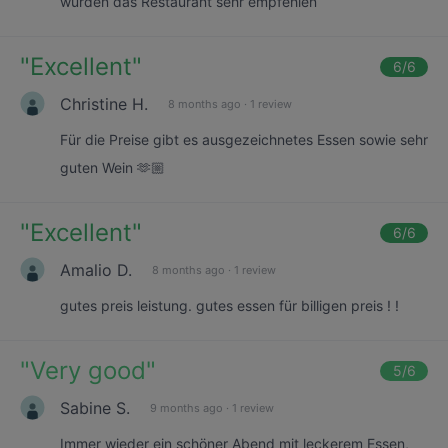
würden das Restaurant sehr empfehlen
"
Excellent
"
6
/6
Christine H.
8 months ago
·
1 review
Für die Preise gibt es ausgezeichnetes Essen sowie sehr
guten Wein 🫶🏼
"
Excellent
"
6
/6
Amalio D.
8 months ago
·
1 review
gutes preis leistung. gutes essen für billigen preis ! !
"
Very good
"
5
/6
Sabine S.
9 months ago
·
1 review
Immer wieder ein schöner Abend mit leckerem Essen,