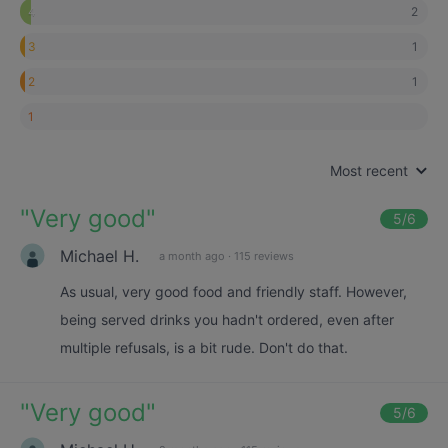
2
4
1
3
1
2
1
Most recent
"
Very good
"
5
/6
Michael H.
a month ago
·
115 reviews
As usual, very good food and friendly staff. However,
being served drinks you hadn't ordered, even after
multiple refusals, is a bit rude. Don't do that.
"
Very good
"
5
/6