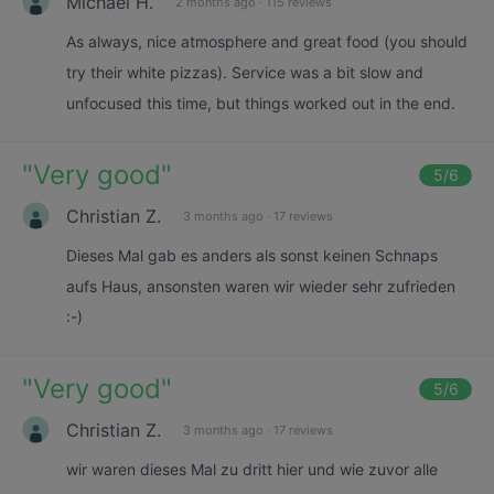
Michael H.
2 months ago
·
115 reviews
As always, nice atmosphere and great food (you should
try their white pizzas). Service was a bit slow and
unfocused this time, but things worked out in the end.
"
Very good
"
5
/6
Christian Z.
3 months ago
·
17 reviews
Dieses Mal gab es anders als sonst keinen Schnaps
aufs Haus, ansonsten waren wir wieder sehr zufrieden
:-)
"
Very good
"
5
/6
Christian Z.
3 months ago
·
17 reviews
wir waren dieses Mal zu dritt hier und wie zuvor alle