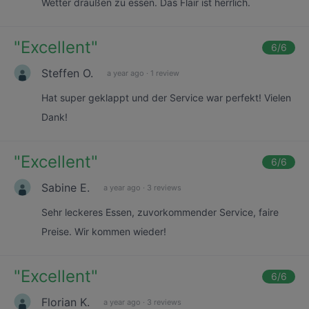
Wetter draußen zu essen. Das Flair ist herrlich.
"
Excellent
"
6
/6
Steffen O.
a year ago
·
1 review
Hat super geklappt und der Service war perfekt! Vielen
Dank!
"
Excellent
"
6
/6
Sabine E.
a year ago
·
3 reviews
Sehr leckeres Essen, zuvorkommender Service, faire
Preise. Wir kommen wieder!
"
Excellent
"
6
/6
Florian K.
a year ago
·
3 reviews