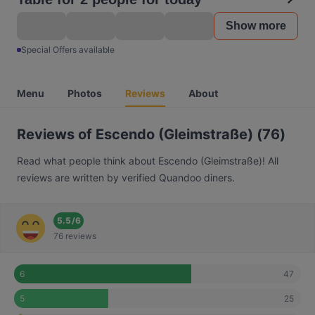
Show more
Special Offers available
Menu
Photos
Reviews
About
Reviews of Escendo (Gleimstraße) (76)
Read what people think about Escendo (Gleimstraße)! All
reviews are written by verified Quandoo diners.
5.5
/
6
76 reviews
47
6
25
5