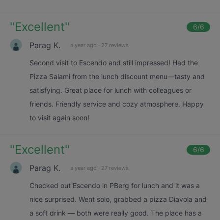
"
Excellent
"
6
/6
Parag K.
a year ago
·
27 reviews
Second visit to Escendo and still impressed! Had the
Pizza Salami from the lunch discount menu—tasty and
satisfying. Great place for lunch with colleagues or
friends. Friendly service and cozy atmosphere. Happy
to visit again soon!
"
Excellent
"
6
/6
Parag K.
a year ago
·
27 reviews
Checked out Escendo in PBerg for lunch and it was a
nice surprised. Went solo, grabbed a pizza Diavola and
a soft drink — both were really good. The place has a