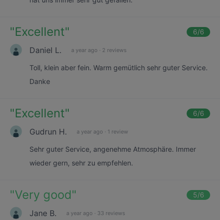
"
Excellent
"
6
/6
Daniel L.
a year ago
·
2 reviews
Toll, klein aber fein. Warm gemütlich sehr guter Service.
Danke
"
Excellent
"
6
/6
Gudrun H.
a year ago
·
1 review
Sehr guter Service, angenehme Atmosphäre. Immer
wieder gern, sehr zu empfehlen.
"
Very good
"
5
/6
Jane B.
a year ago
·
33 reviews