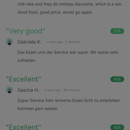
chill vibe and they do midday discounts, which is a win.
Good food, good price, would go again.
"
Very good
"
5
/6
Gabriele K.
a year ago
·
2 reviews
Das Essen und der Service war super. Wir waren sehr
zufrieden
"
Excellent
"
6
/6
Sascha H.
a year ago
·
36 reviews
Super Service Sehr leckeres Essen Echt zu empfehlen
Kommen gern wieder
"
Excellent
"
6
/6