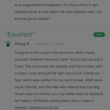
eine angenehme Atmosphäre. Für Pizza-Fans in der
Umgebung ist es auf jeden Fall einen Besuch wert. Ich
komme gerne wieder!
"
Excellent
"
6
/6
Parag K.
a year ago
·
27 reviews
Dropped in for a quick bite and wow, what a tasty
surprise! Grabbed the lunch deal—Pizza Diavola and a
Coke. The pizza was fire (literally and flavor-wise) with
a crispy crust and just the right spice kick. Came out
fast, which was perfect for my lunch break. Staff were
super friendly, and the vibe was relaxed but buzzing.
Great value for money too—my wallet and my stomach
left happy. Definitely coming back when I need a
speedy, delicious pizza fix!