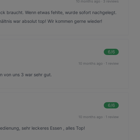
10 months ago
·
3 reviews
ück braucht. Wenn etwas fehlte, wurde sofort nachgelegt.
rhältnis war absolut top! Wir kommen gerne wieder!
6
/6
10 months ago
·
1 review
n von uns 3 war sehr gut.
6
/6
10 months ago
·
1 review
ienung, sehr leckeres Essen , alles Top!