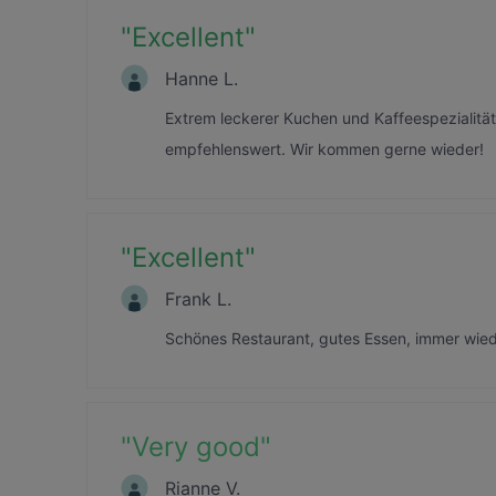
"
Excellent
"
Hanne L.
Extrem leckerer Kuchen und Kaffeespezialität
empfehlenswert. Wir kommen gerne wieder!
"
Excellent
"
Frank L.
Schönes Restaurant, gutes Essen, immer wied
"
Very good
"
Rianne V.