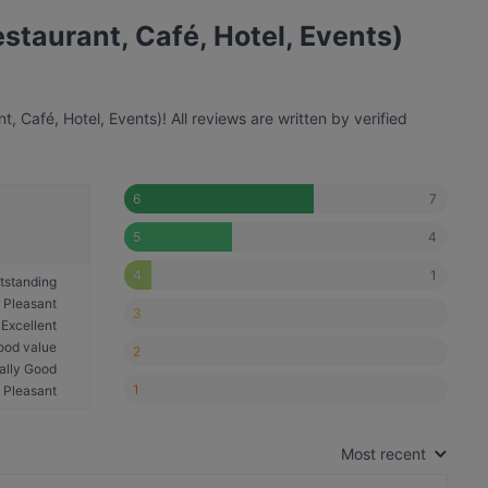
taurant, Café, Hotel, Events)
Café, Hotel, Events)! All reviews are written by verified
7
6
4
5
1
4
tstanding
Pleasant
3
Excellent
ood value
2
ally Good
1
Pleasant
Most recent