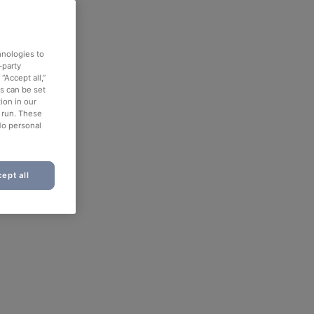
hnologies to
-party
“Accept all,”
es can be set
ion in our
o run. These
No personal
ept all