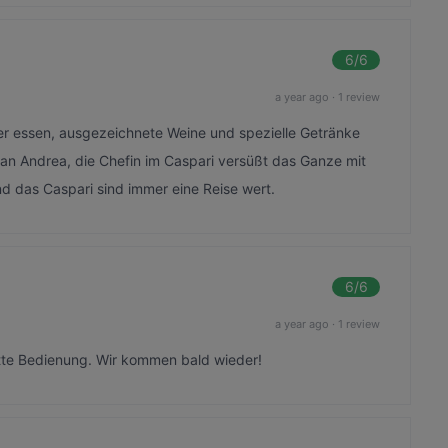
6
/6
a year ago
·
1 review
cker essen, ausgezeichnete Weine und spezielle Getränke
an Andrea, die Chefin im Caspari versüßt das Ganze mit
und das Caspari sind immer eine Reise wert.
6
/6
a year ago
·
1 review
ette Bedienung. Wir kommen bald wieder!