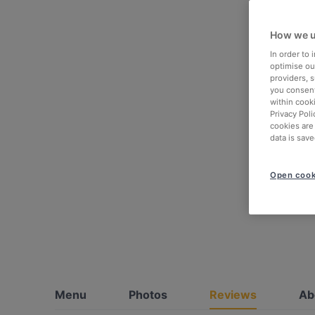
How we u
In order to
optimise our
providers, 
you consent
within cook
Privacy Poli
cookies are
data is save
Open cook
Menu
Photos
Reviews
Ab