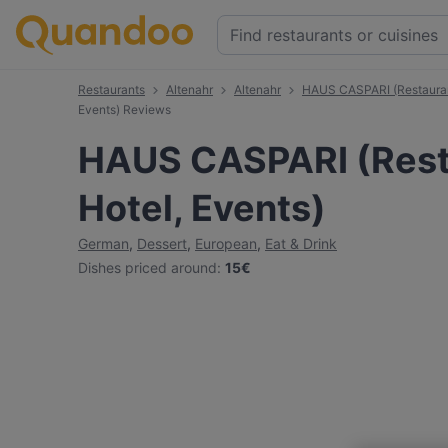
Restaurants
Altenahr
Altenahr
HAUS CASPARI (Restaurant
Events) Reviews
HAUS CASPARI (Resta
Hotel, Events)
German
,
Dessert
,
European
,
Eat & Drink
Dishes priced around
:
15€