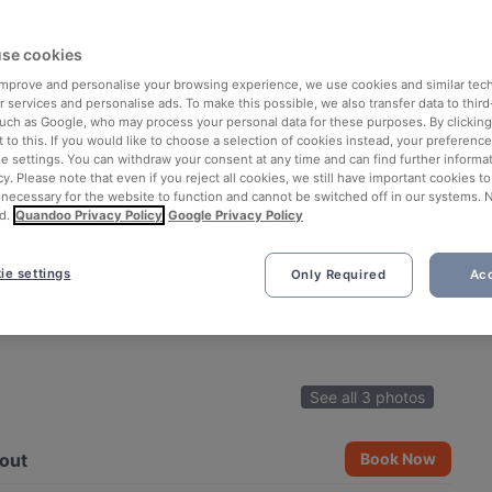
se cookies
 improve and personalise your browsing experience, we use cookies and similar tec
 services and personalise ads. To make this possible, we also transfer data to third
such as Google, who may process your personal data for these purposes. By clicking 
 to this. If you would like to choose a selection of cookies instead, your preferenc
ie settings. You can withdraw your consent at any time and can find further informat
cy. Please note that even if you reject all cookies, we still have important cookies t
 necessary for the website to function and cannot be switched off in our systems. 
d.
Quandoo Privacy Policy
Google Privacy Policy
ie settings
Only Required
Acc
See all 3 photos
out
Book Now