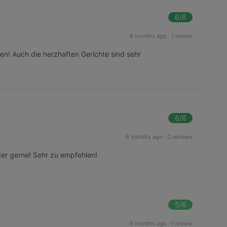
6
/6
6 months ago
·
1 review
en! Auch die herzhaften Gerichte sind sehr
6
/6
8 months ago
·
2 reviews
er gerne! Sehr zu empfehlen!
5
/6
9 months ago
·
1 review