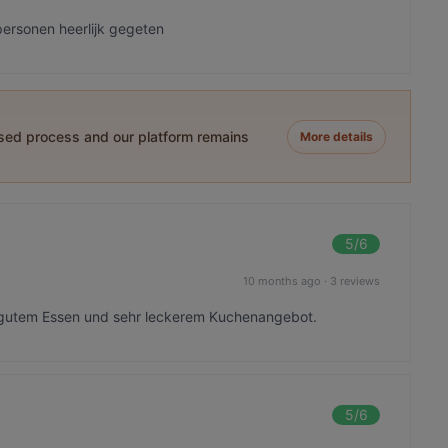
personen heerlijk gegeten
ased process and our platform remains
More details
5
/6
10 months ago
·
3 reviews
 gutem Essen und sehr leckerem Kuchenangebot.
5
/6