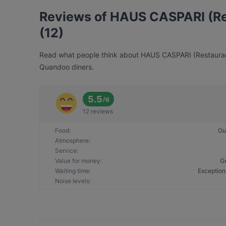
Reviews of HAUS CASPARI (Res
(12)
Read what people think about HAUS CASPARI (Restaurant, 
Quandoo diners.
5.5
/
6
12 reviews
Food
:
Ou
Atmosphere
:
Service
:
Value for money
:
G
Waiting time
:
Exception
Noise levels
: