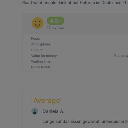
Read what people think about Hofbräu im Deutschen Theat
4.2
/
6
17 reviews
Food
:
Atmosphere
:
Service
:
Value for money
:
Reasona
Waiting time
:
Noise levels
:
"
Average
"
Daniela A.
Lange auf das Essen gewartet, unbequeme Stü