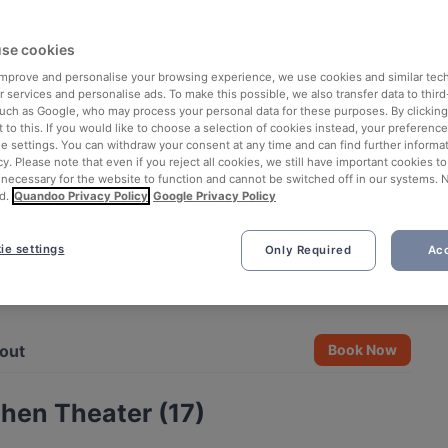
se cookies
 improve and personalise your browsing experience, we use cookies and similar tec
 services and personalise ads. To make this possible, we also transfer data to third
such as Google, who may process your personal data for these purposes. By clicking 
 to this. If you would like to choose a selection of cookies instead, your preferenc
ie settings. You can withdraw your consent at any time and can find further informat
cy. Please note that even if you reject all cookies, we still have important cookies t
 necessary for the website to function and cannot be switched off in our systems. 
d.
Quandoo Privacy Policy
Google Privacy Policy
ie settings
Only Required
Acc
See all 5 photos
out
Book Now
hen Theater (17)