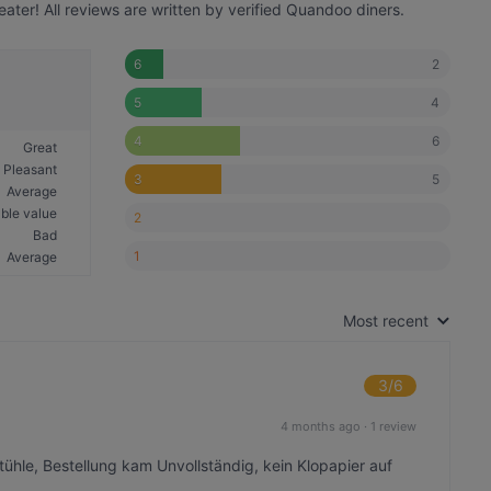
er! All reviews are written by verified Quandoo diners.
2
6
4
5
6
4
Great
Pleasant
5
3
Average
ble value
2
Bad
1
Average
Most recent
3
/6
4 months ago
·
1 review
hle, Bestellung kam Unvollständig, kein Klopapier auf