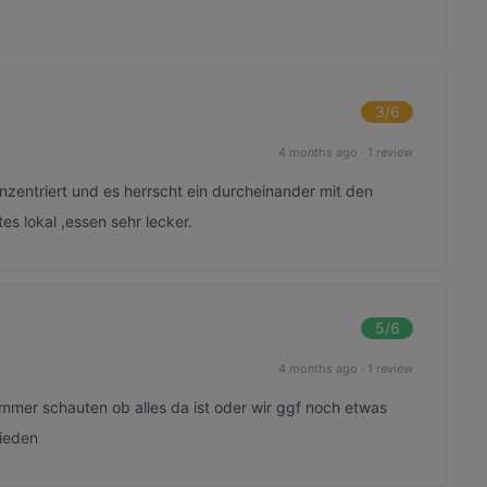
3
/6
4 months ago
·
1 review
konzentriert und es herrscht ein durcheinander mit den
tes lokal ,essen sehr lecker.
5
/6
4 months ago
·
1 review
immer schauten ob alles da ist oder wir ggf noch etwas
rieden