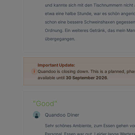
und kannte sich mit den Tischnummern nicht 
etwa eine halbe Stunde, war es schön angeri
schon eine bessere Schweinshaxen gegessen.
Ordnung. Ein weiteres Getränk, das mein Mann
übergegangen.
Important Update:
i
Quandoo is closing down. This is a planned, ph
available until
30 September 2026
.
"
Good
"
Quandoo Diner
Sehr schönes Ambiente, zum Essen gehen vor
Personal, Essen war gut. Leider lange Wartez