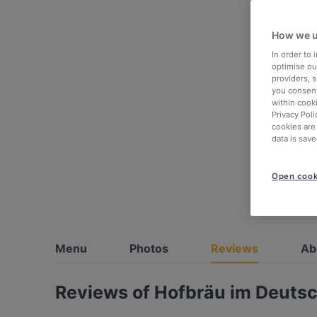
How we u
In order to
optimise our
providers, 
you consent
within cook
Privacy Poli
cookies are
data is save
Open cook
Menu
Photos
Reviews
Ab
Reviews of Hofbräu im Deutsc