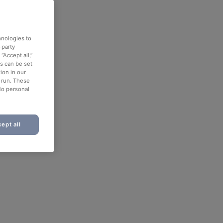
hnologies to
-party
“Accept all,”
es can be set
ion in our
o run. These
No personal
ept all