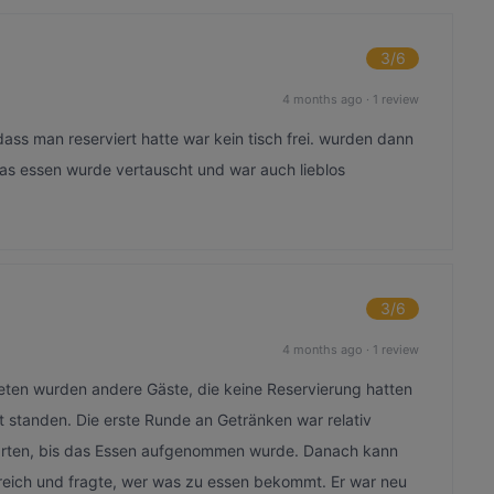
3
/6
4 months ago
·
1 review
dass man reserviert hatte war kein tisch frei. wurden dann
das essen wurde vertauscht und war auch lieblos
3
/6
4 months ago
·
1 review
rteten wurden andere Gäste, die keine Reservierung hatten
rt standen. Die erste Runde an Getränken war relativ
warten, bis das Essen aufgenommen wurde. Danach kann
Bereich und fragte, wer was zu essen bekommt. Er war neu