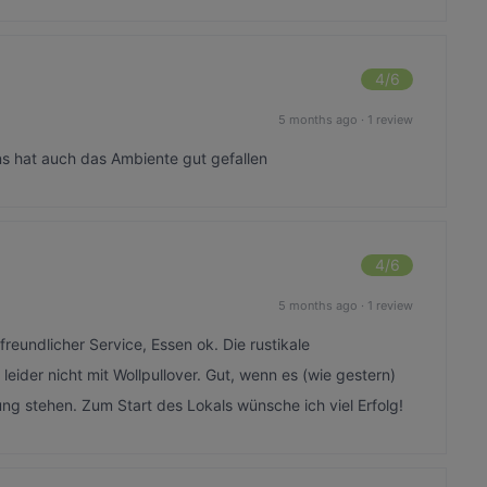
4
/6
5 months ago
·
1 review
ns hat auch das Ambiente gut gefallen
4
/6
5 months ago
·
1 review
eundlicher Service, Essen ok. Die rustikale
eider nicht mit Wollpullover. Gut, wenn es (wie gestern)
gung stehen. Zum Start des Lokals wünsche ich viel Erfolg!