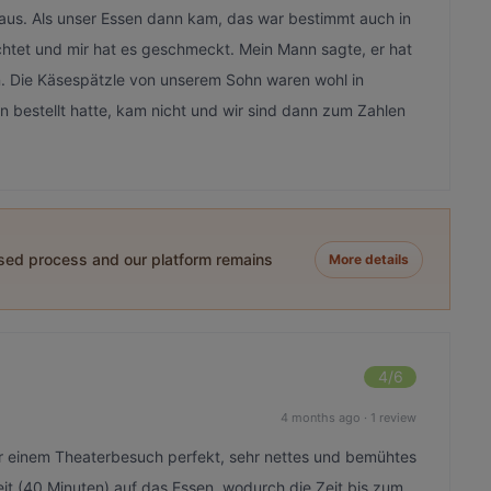
aus. Als unser Essen dann kam, das war bestimmt auch in
chtet und mir hat es geschmeckt. Mein Mann sagte, er hat
 Die Käsespätzle von unserem Sohn waren wohl in
 bestellt hatte, kam nicht und wir sind dann zum Zahlen
ased process and our platform remains
More details
4
/6
4 months ago
·
1 review
 einem Theaterbesuch perfekt, sehr nettes und bemühtes
eit (40 Minuten) auf das Essen, wodurch die Zeit bis zum