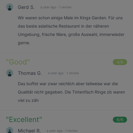
Gerd S.
a year ago
·
1 review
Wir waren schon einige Male im Kings Garden. Für uns
das beste asiatische Restaurant in der näheren
Umgebung, frische Ware, große Auswahl, immerwieder
gerne.
"
Good
"
4
/6
Thomas G.
a year ago
·
1 review
Das buffet war zwar reichlich aber teilweise war die
Qualität nicht gegeben. Die Tintenfisch Ringe zb waren
viel zu zäh
"
Excellent
"
6
/6
Michael R.
a year ago
·
1 review