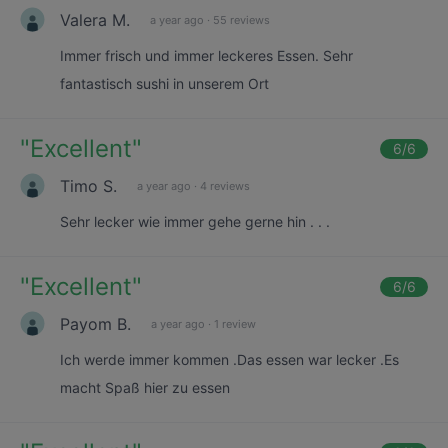
Valera M.
a year ago
·
55 reviews
Immer frisch und immer leckeres Essen. Sehr
fantastisch sushi in unserem Ort
"
Excellent
"
6
/6
Timo S.
a year ago
·
4 reviews
Sehr lecker wie immer gehe gerne hin . . .
"
Excellent
"
6
/6
Payom B.
a year ago
·
1 review
Ich werde immer kommen .Das essen war lecker .Es
macht Spaß hier zu essen