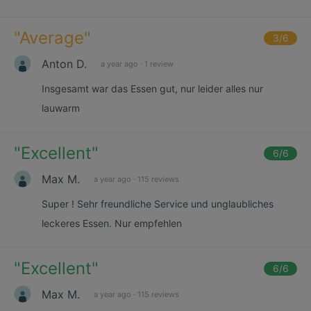
"
Average
"
3
/6
Anton D.
a year ago
·
1 review
Insgesamt war das Essen gut, nur leider alles nur
lauwarm
"
Excellent
"
6
/6
Max M.
a year ago
·
115 reviews
Super ! Sehr freundliche Service und unglaubliches
leckeres Essen. Nur empfehlen
"
Excellent
"
6
/6
Max M.
a year ago
·
115 reviews