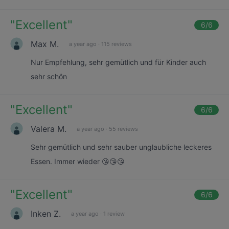
"
Excellent
"
6
/6
Max M.
a year ago
·
115 reviews
Nur Empfehlung, sehr gemütlich und für Kinder auch
sehr schön
"
Excellent
"
6
/6
Valera M.
a year ago
·
55 reviews
Sehr gemütlich und sehr sauber unglaubliche leckeres
Essen. Immer wieder 😘😘😘
"
Excellent
"
6
/6
Inken Z.
a year ago
·
1 review