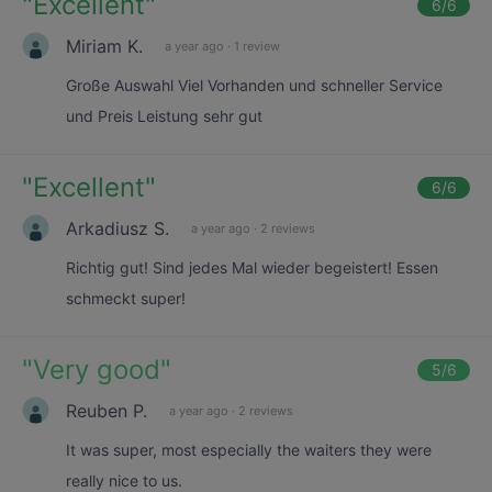
"
Excellent
"
6
/6
Miriam K.
a year ago
·
1 review
Große Auswahl Viel Vorhanden und schneller Service
und Preis Leistung sehr gut
"
Excellent
"
6
/6
Arkadiusz S.
a year ago
·
2 reviews
Richtig gut! Sind jedes Mal wieder begeistert! Essen
schmeckt super!
"
Very good
"
5
/6
Reuben P.
a year ago
·
2 reviews
It was super, most especially the waiters they were
really nice to us.