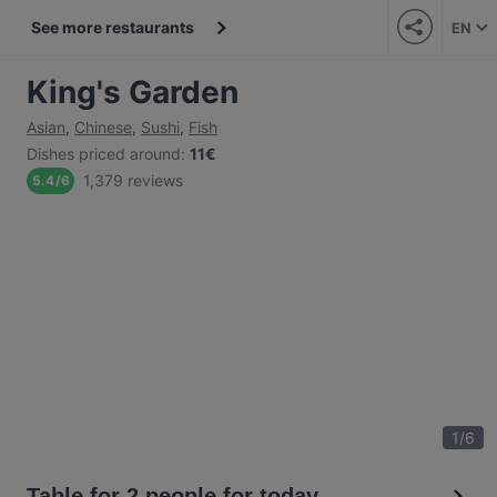
See more restaurants
EN
King's Garden
Asian
,
Chinese
,
Sushi
,
Fish
Dishes priced around
:
11€
1,379 reviews
5.4
/
6
1
/
6
Table for 2 people for today