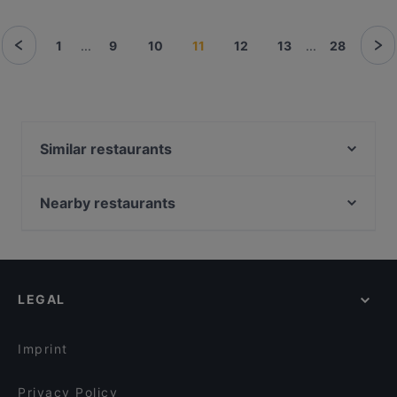
1
...
9
10
11
12
13
...
28
Similar restaurants
Tobu Asian Restaurant
Hoa Ban
Nearby restaurants
Yogi Mahal - Indisches Spezialitäten Restaurant
Restaurant Roma München
Ratsstuben
Abyssinia Restaurant Teff
Ho Restaurant
Axel F.
Languorino Ristorante
LEGAL
Geisha Garden
Dessi Tadka - Indian Street Food (Bodenseestr.)
Sumi - Panasia Kitchen and Sushi Bar
Speisemeisterei La Trattoria
An An Vietnamese Cuisine
Imprint
Ristorante Menzingers
EATapaS
Nanami - Japanese Taste
Privacy Policy
NOSTOS TAVERNA