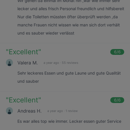
Wir gehen da einmal im Monat hin ,war wie immer sehr
lecker und alles frisch Personal freundlich und hilfsbereit
Nur die Toiletten müssten öfter überprüft werden ,da
manche Frauen nicht wissen wie man sich dort verhält
und es sauber wieder verlässt
"
Excellent
"
6
/6
Valera M.
a year ago
·
55 reviews
Sehr leckeres Essen und gute Laune und gute Qualität
und sauber
"
Excellent
"
6
/6
Andreas H.
a year ago
·
1 review
Es war alles top wie immer. Lecker essen guter Service