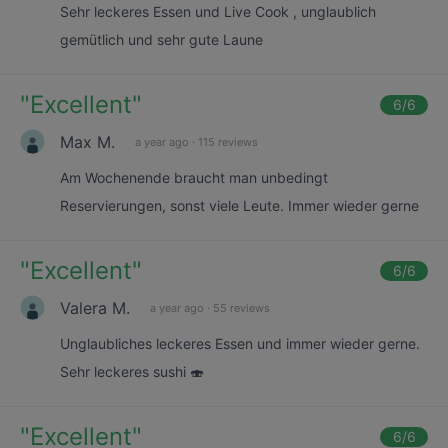
Sehr leckeres Essen und Live Cook , unglaublich
gemütlich und sehr gute Laune
"
Excellent
"
6
/6
Max M.
a year ago
·
115 reviews
Am Wochenende braucht man unbedingt
Reservierungen, sonst viele Leute. Immer wieder gerne
"
Excellent
"
6
/6
Valera M.
a year ago
·
55 reviews
Unglaubliches leckeres Essen und immer wieder gerne.
Sehr leckeres sushi 🍣
"
Excellent
"
6
/6