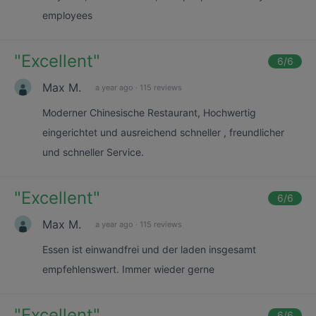
employees
"
Excellent
"
6
/6
Max M.
a year ago
·
115 reviews
Moderner Chinesische Restaurant, Hochwertig
eingerichtet und ausreichend schneller , freundlicher
und schneller Service.
"
Excellent
"
6
/6
Max M.
a year ago
·
115 reviews
Essen ist einwandfrei und der laden insgesamt
empfehlenswert. Immer wieder gerne
"
Excellent
"
6
/6