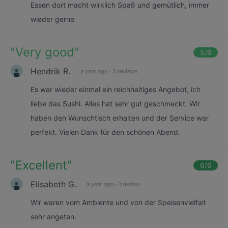
Essen dort macht wirklich Spaß und gemütlich, immer
wieder gerne
"
Very good
"
5
/6
Hendrik R.
a year ago
·
3 reviews
Es war wieder einmal ein reichhaltiges Angebot, ich
liebe das Sushi. Alles hat sehr gut geschmeckt. Wir
haben den Wunschtisch erhalten und der Service war
perfekt. Vielen Dank für den schönen Abend.
"
Excellent
"
6
/6
Elisabeth G.
a year ago
·
1 review
Wir waren vom Ambiente und von der Speisenvielfalt
sehr angetan.