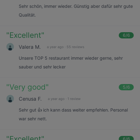
Sehr schön, immer wieder. Günstig aber dafür sehr gute
Qualität.
"
Excellent
"
6
/6
Valera M.
a year ago
·
55 reviews
Unsere TOP 5 restaurant immer wieder gerne, sehr
sauber und sehr lecker
"
Very good
"
5
/6
Cenusa F.
a year ago
·
1 review
Sehr gut 👍 ich kann dass weiter empfehlen. Personal
war sehr nett.
"
Excellent
"
6
/6