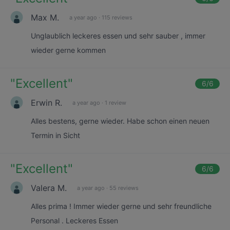
Max M.
a year ago
·
115 reviews
Unglaublich leckeres essen und sehr sauber , immer
wieder gerne kommen
"
Excellent
"
6
/6
Erwin R.
a year ago
·
1 review
Alles bestens, gerne wieder. Habe schon einen neuen
Termin in Sicht
"
Excellent
"
6
/6
Valera M.
a year ago
·
55 reviews
Alles prima ! Immer wieder gerne und sehr freundliche
Personal . Leckeres Essen