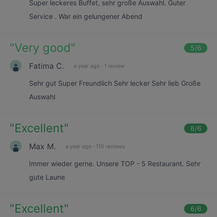
Super leckeres Buffet, sehr große Auswahl. Guter
Service . War ein gelungener Abend
"
Very good
"
5
/6
Fatima C.
a year ago
·
1 review
Sehr gut Super Freundlich Sehr lecker Sehr lieb Große
Auswahl
"
Excellent
"
6
/6
Max M.
a year ago
·
115 reviews
Immer wieder gerne. Unsere TOP - 5 Restaurant. Sehr
gute Laune
"
Excellent
"
6
/6