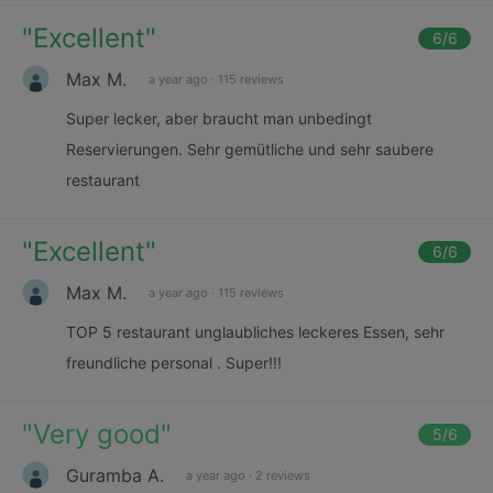
"
Excellent
"
6
/6
Max M.
a year ago
·
115 reviews
Super lecker, aber braucht man unbedingt
Reservierungen. Sehr gemütliche und sehr saubere
restaurant
"
Excellent
"
6
/6
Max M.
a year ago
·
115 reviews
TOP 5 restaurant unglaubliches leckeres Essen, sehr
freundliche personal . Super!!!
"
Very good
"
5
/6
Guramba A.
a year ago
·
2 reviews