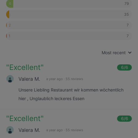
79
4
35
3
7
2
7
1
Most recent
"
Excellent
"
6
/6
Valera M.
a year ago
·
55 reviews
Unsere Liebling Restaurant wir kommen wöchentlich
hier , Unglaublich leckeres Essen
"
Excellent
"
6
/6
Valera M.
a year ago
·
55 reviews