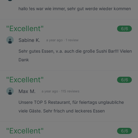
hallo !es war wie immer, sehr gut werde wieder kommen
"
Excellent
"
6
/6
Sabine K.
a year ago
·
1 review
Sehr gutes Essen, v.a. auch die große Sushi Bar!!! Vielen
Dank
"
Excellent
"
6
/6
Max M.
a year ago
·
115 reviews
Unsere TOP 5 Restaurant, für feiertags unglaubliche
viele Gäste. Sehr frisch und leckeres Essen
"
Excellent
"
6
/6