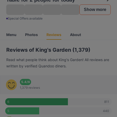
Show more
Special Offers available
Menu
Photos
Reviews
About
Reviews of King's Garden (1,379)
Read what people think about King's Garden! All reviews are
written by verified Quandoo diners.
5.4
/
6
1,379 reviews
811
6
440
5