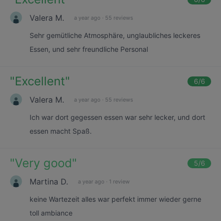
Valera M.
a year ago
·
55 reviews
Sehr gemütliche Atmosphäre, unglaubliches leckeres
Essen, und sehr freundliche Personal
"
Excellent
"
6
/6
Valera M.
a year ago
·
55 reviews
Ich war dort gegessen essen war sehr lecker, und dort
essen macht Spaß.
"
Very good
"
5
/6
Martina D.
a year ago
·
1 review
keine Wartezeit alles war perfekt immer wieder gerne
toll ambiance