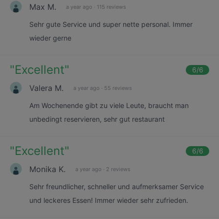
Max M.
a year ago
·
115 reviews
Sehr gute Service und super nette personal. Immer
wieder gerne
"
Excellent
"
6
/6
Valera M.
a year ago
·
55 reviews
Am Wochenende gibt zu viele Leute, braucht man
unbedingt reservieren, sehr gut restaurant
"
Excellent
"
6
/6
Monika K.
a year ago
·
2 reviews
Sehr freundlicher, schneller und aufmerksamer Service
und leckeres Essen! Immer wieder sehr zufrieden.