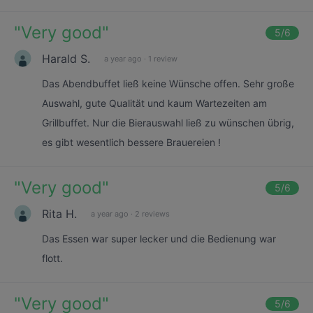
"
Very good
"
5
/6
Harald S.
a year ago
·
1 review
Das Abendbuffet ließ keine Wünsche offen. Sehr große
Auswahl, gute Qualität und kaum Wartezeiten am
Grillbuffet. Nur die Bierauswahl ließ zu wünschen übrig,
es gibt wesentlich bessere Brauereien !
"
Very good
"
5
/6
Rita H.
a year ago
·
2 reviews
Das Essen war super lecker und die Bedienung war
flott.
"
Very good
"
5
/6