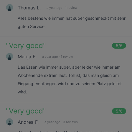
Thomas L.
a year ago
·
1 review
Alles bestens wie immer, hat super geschmeckt mit sehr
guten Service.
"
Very good
"
5
/6
Marija F.
a year ago
·
1 review
Das Essen wie immer super, aber leider wie immer am
Wochenende extrem laut. Toll ist, das man gleich am
Eingang empfangen wird und zu seinem Platz geleitet
wird.
"
Very good
"
5
/6
Andrea F.
a year ago
·
3 reviews