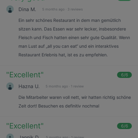
Dina M.
5 months ago
·
3 reviews
Ein sehr schönes Restaurant in dem man gemütlich
sitzen kann. Das Essen war sehr lecker, insbesondere
Fleisch und Fisch hatten einen sehr gute Qualität. Wenn
man Lust auf „all you can eat“ und ein interaktives
Restaurant Erlebnis hat, ist es zu empfehlen.
"
Excellent
"
6
/6
Hazna U.
5 months ago
·
1 review
Die Mitarbeiter waren voll nett, wir hatten richtig schöne
Zeit dort! Besuchen es definitiv nochmal
"
Excellent
"
6
/6
Jannik D.
5 months ago
·
1 review