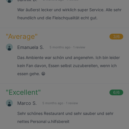
War äußerst lecker und wirklich super Service. Alle sehr
freundlich und die Fleischqualität echt gut.
"
Average
"
3
/6
Emanuela S.
5 months ago
·
1 review
Das Ambiente war schön und angenehm. Ich bin leider
kein Fan davon, Essen selbst zuzubereiten, wenn ich
essen gehe. 😁
"
Excellent
"
6
/6
Marco S.
5 months ago
·
1 review
Sehr schönes Restaurant und sehr sauber und sehr
nettes Personal u.hilfsbereit