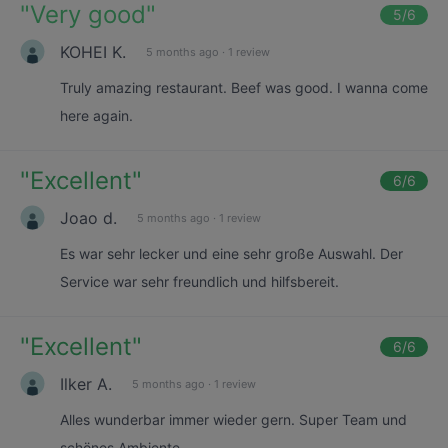
"
Very good
"
5
/6
KOHEI K.
5 months ago
·
1 review
Truly amazing restaurant. Beef was good. I wanna come
here again.
"
Excellent
"
6
/6
Joao d.
5 months ago
·
1 review
Es war sehr lecker und eine sehr große Auswahl. Der
Service war sehr freundlich und hilfsbereit.
"
Excellent
"
6
/6
Ilker A.
5 months ago
·
1 review
Alles wunderbar immer wieder gern. Super Team und
schönes Ambiente.