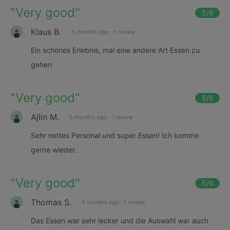
"
Very good
"
5
/6
Klaus B.
5 months ago
·
1 review
Ein schönes Erlebnis, mal eine andere Art Essen zu
gehen
"
Very good
"
5
/6
Ajlin M.
5 months ago
·
1 review
Sehr nettes Personal und super Essen! Ich komme
gerne wieder.
"
Very good
"
5
/6
Thomas S.
5 months ago
·
1 review
Das Essen war sehr lecker und die Auswahl war auch