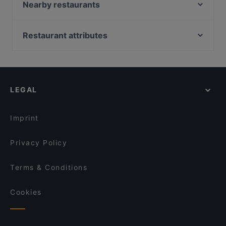
Meat Atelier
Nearby restaurants
Ristorante Maranello
Ristorante Adesso
Champagner Club Bar
Quê - Vietnam Küche
Restaurant attributes
Restaurant Setzkasten
Atawich Düsseldorf
Family-friendly Restaurants in Dusseldorf
VAPIANO Düsseldorf Königsallee
Trattoria La Castagnas
Casual Restaurants in Dusseldorf
Ilha Formosa Gourmet
Rustica
Restaurants For Groups in Dusseldorf
Pastahaus Il Mercato Friedrichstraße
Restaurant Opin Sushi & Ramen
LEGAL
Kid-friendly Restaurants in Dusseldorf
BARCO Lounge Restaurant
Sabo
Pre-theatre Dinner in Dusseldorf
What's Beef Düsseldorf
Trattoria Bellissima
Imprint
Tele Pizza - Derendorf
VAPIANO Düsseldorf Kaiserwerther Straße
Privacy Policy
Terms & Conditions
Cookies