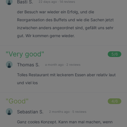
Basti S.
22 days ago
·
14 reviews
der Besuch war wieder ein Erfolg, und die
Reorganisation des Buffets und wie die Sachen jetzt
inzwischen anders angeordnet sind, gefällt uns sehr
gut. Wir kommen gerne wieder.
"
Very good
"
5
/6
Thomas S.
a month ago
·
2 reviews
Tolles Restaurant mit leckerem Essen aber relativ laut
und viel los
"
Good
"
4
/6
Sebastian S.
2 months ago
·
5 reviews
Ganz cooles Konzept. Kann man mal machen, wenn