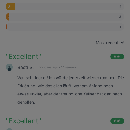
9
3
3
2
1
1
Most recent
"
Excellent
"
6
/6
Basti S.
22 days ago
·
14 reviews
War sehr lecker! ich würde jederzeit wiederkommen. Die
Erklärung, wie das alles läuft, war am Anfang noch
etwas unklar, aber der freundliche Kellner hat dan nach
geholfen.
"
Excellent
"
6
/6