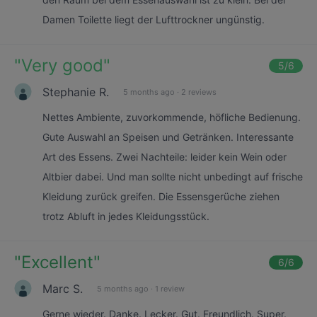
Damen Toilette liegt der Lufttrockner ungünstig.
"
Very good
"
5
/6
Stephanie R.
5 months ago
·
2 reviews
Nettes Ambiente, zuvorkommende, höfliche Bedienung.
Gute Auswahl an Speisen und Getränken. Interessante
Art des Essens. Zwei Nachteile: leider kein Wein oder
Altbier dabei. Und man sollte nicht unbedingt auf frische
Kleidung zurück greifen. Die Essensgerüche ziehen
trotz Abluft in jedes Kleidungsstück.
"
Excellent
"
6
/6
Marc S.
5 months ago
·
1 review
Gerne wieder. Danke. Lecker. Gut. Freundlich. Super.