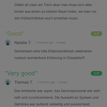
Grillen ist zwar am Tisch aber man muss sich alles
immer aus einem zu kleinen Raum holen, wo man vor
den Kühlschränken auch anstehen muss.
"
Good
"
4
/6
Natalie T.
5 months ago
·
1 review
Gemeinsam eine tolle Erlebnismahlzeit celebrieren
rundum wunderbare Erfahrung in Düsseldorf!
"
Very good
"
5
/6
Thomas T.
5 months ago
·
1 review
Das Ambiente war super, das Servicepersonal war sehr
nett und zuvorkommend. Die Auswahl an Speisen und
Getränke war äußerst vielseitig und ausreichend