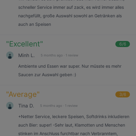
schneller Service immer auf zack, es wird immer alles
nachgefüllt, große Auswahl sowohl an Getränken als
auch an Speisen
"
Excellent
"
6
/6
Minh L.
5 months ago
·
1 review
Ambiente und Essen war super. Nur müsste es mehr
Saucen zur Auswahl geben :)
"
Average
"
3
/6
Tina D.
5 months ago
·
1 review
+Netter Service, leckere Speisen, Softdrinks inkludieren
auch Bier: super! -Sehr laut, Klamotten und Menschen
stinken im Anschluss furchtbar nach Verbranntem,