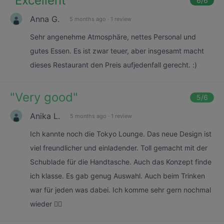
"
Excellent
"
6
/6
Anna G.
5 months ago
·
1 review
Sehr angenehme Atmosphäre, nettes Personal und
gutes Essen. Es ist zwar teuer, aber insgesamt macht
dieses Restaurant den Preis aufjedenfall gerecht. :)
"
Very good
"
5
/6
Anika L.
5 months ago
·
1 review
Ich kannte noch die Tokyo Lounge. Das neue Design ist
viel freundlicher und einladender. Toll gemacht mit der
Schublade für die Handtasche. Auch das Konzept finde
ich klasse. Es gab genug Auswahl. Auch beim Trinken
war für jeden was dabei. Ich komme sehr gern nochmal
wieder 👍🏻