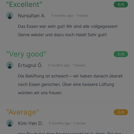
"
Excellent
"
6
/6
Nursultan A.
5 months ago
·
1 review
Das Essen war sehr gut! Wir sind alle vollgegessen!
Gerne wieder und dazu noch Halal! Sehr gut!!
"
Very good
"
5
/6
Ertugrul Ö.
5 months ago
·
1 review
Die Belüftung ist schwach – wir haben danach überall
nach Essen gerochen. Über eine bessere Lüftung
würden wir uns freuen.
"
Average
"
3
/6
Kim-Yen D.
5 months ago
·
1 review
den Raum bei dem Essenauswahl ist zu klein. Bei der