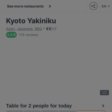
See more restaurants
EN
Kyoto Yakiniku
€
€
€
€
Asian
,
Japanese
,
BBQ
119 reviews
5.2
/
6
1
/
7
Table for 2 people for today