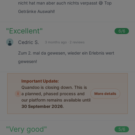
nicht hat man aber auch nichts verpasst 😅 Top
Getränke Auswahl!
"
Excellent
"
6
/6
Cedric S.
3 months ago
·
2 reviews
Zum 2. mal da gewesen, wieder ein Erlebnis wert
gewesen!
Important Update:
Quandoo is closing down. This is
i
a planned, phased process and
More details
our platform remains available until
30 September 2026
.
"
Very good
"
5
/6