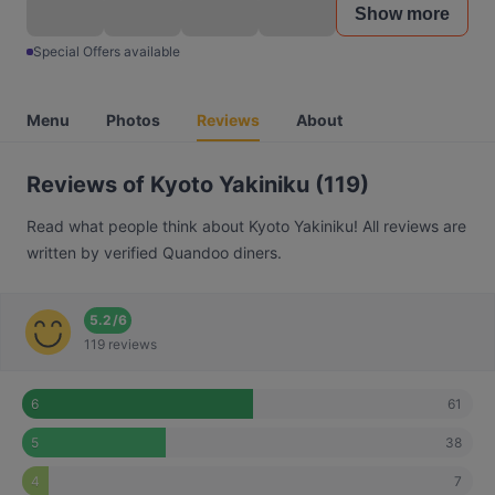
Show more
Special Offers available
Menu
Photos
Reviews
About
Reviews of Kyoto Yakiniku (119)
Read what people think about Kyoto Yakiniku! All reviews are
written by verified Quandoo diners.
5.2
/
6
119 reviews
61
6
38
5
7
4