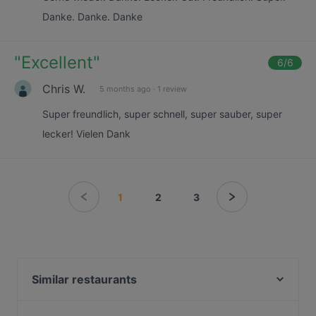
Danke. Danke. Danke
"
Excellent
"
6
/6
Chris W.
5 months ago
·
1 review
Super freundlich, super schnell, super sauber, super
lecker! Vielen Dank
1
2
3
Similar restaurants
Restaurant da noi