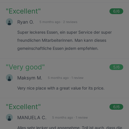
"
Excellent
"
6
/6
Ryan O.
5 months ago
·
2 reviews
Super leckeres Essen, ein super Service der super
freundlichen Mitarbeiterinnen. Man kann dieses
gemeinschaftliche Essen jedem empfehlen.
"
Very good
"
5
/6
Maksym M.
5 months ago
·
1 review
Very nice place with a great value for its price.
"
Excellent
"
6
/6
MANUELA C.
5 months ago
·
1 review
Alles sehr lecker und angenehme. Toll ist auch, dass die