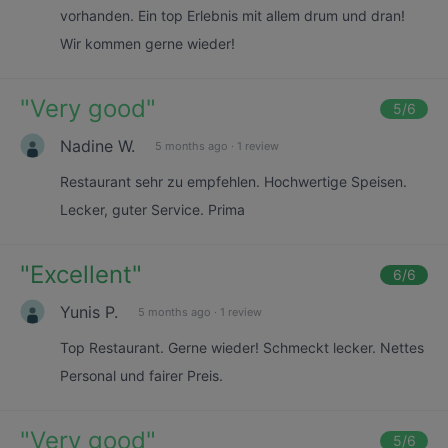
vorhanden. Ein top Erlebnis mit allem drum und dran!
Wir kommen gerne wieder!
"
Very good
"
5
/6
Nadine W.
5 months ago
·
1 review
Restaurant sehr zu empfehlen. Hochwertige Speisen.
Lecker, guter Service. Prima
"
Excellent
"
6
/6
Yunis P.
5 months ago
·
1 review
Top Restaurant. Gerne wieder! Schmeckt lecker. Nettes
Personal und fairer Preis.
"
Very good
"
5
/6