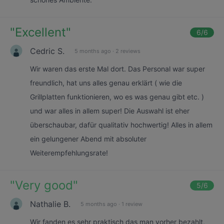
"
Excellent
"
6
/6
Cedric S.
5 months ago
·
2 reviews
Wir waren das erste Mal dort. Das Personal war super
freundlich, hat uns alles genau erklärt ( wie die
Grillplatten funktionieren, wo es was genau gibt etc. )
und war alles in allem super! Die Auswahl ist eher
überschaubar, dafür qualitativ hochwertig! Alles in allem
ein gelungener Abend mit absoluter
Weiterempfehlungsrate!
"
Very good
"
5
/6
Nathalie B.
5 months ago
·
1 review
Wir fanden es sehr praktisch das man vorher bezahlt,