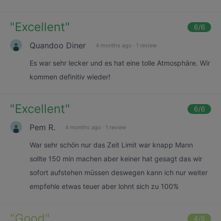
"
Excellent
"
6
/6
Quandoo Diner
4 months ago
·
1 review
Es war sehr lecker und es hat eine tolle Atmosphäre. Wir
kommen definitiv wieder!
"
Excellent
"
6
/6
Pem R.
4 months ago
·
1 review
War sehr schön nur das Zeit Limit war knapp Mann
sollte 150 min machen aber keiner hat gesagt das wir
sofort aufstehen müssen deswegen kann ich nur weiter
empfehle etwas teuer aber lohnt sich zu 100%
"
Good
"
4
/6