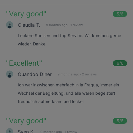
"
Very good
"
5
/6
Claudia T.
9 months ago
·
1 review
Leckere Speisen und top Service. Wir kommen gerne
wieder. Danke
"
Excellent
"
6
/6
Quandoo Diner
9 months ago
·
2 reviews
Ich war inzwischen mehrfach in la Fragua, immer ein
Wechsel der Begleitung, und alle waren begeistert
freundlich aufmerksam und lecker
"
Very good
"
5
/6
Sven K.
9 months ago
·
1 review