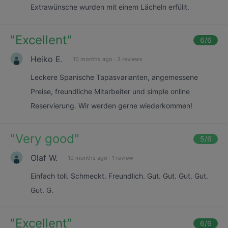
Extrawünsche wurden mit einem Lächeln erfüllt.
"
Excellent
"
6
/6
Heiko E.
10 months ago
·
3 reviews
Leckere Spanische Tapasvarianten, angemessene
Preise, freundliche Mitarbeiter und simple online
Reservierung. Wir werden gerne wiederkommen!
"
Very good
"
5
/6
Olaf W.
10 months ago
·
1 review
Einfach toll. Schmeckt. Freundlich. Gut. Gut. Gut. Gut.
Gut. G.
"
Excellent
"
6
/6