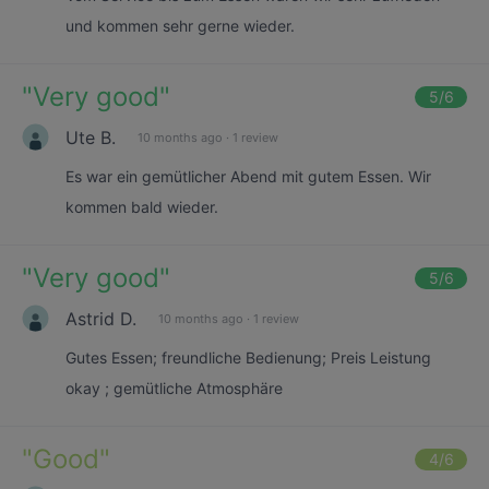
und kommen sehr gerne wieder.
"
Very good
"
5
/6
Ute B.
10 months ago
·
1 review
Es war ein gemütlicher Abend mit gutem Essen. Wir
kommen bald wieder.
"
Very good
"
5
/6
Astrid D.
10 months ago
·
1 review
Gutes Essen; freundliche Bedienung; Preis Leistung
okay ; gemütliche Atmosphäre
"
Good
"
4
/6