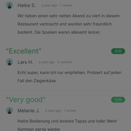
Heike S.
a year ago
·
1 review
Wir haben einen sehr netten Abend zu viert in diesem
Restaurant verbracht und wurden sehr freundlich
bedient. Die Speisen waren allesamt lecker.
"
Excellent
"
6
/6
Lars H.
a year ago
·
4 reviews
Echt super, kann ich nur empfehlen. Probiert auf jeden
Fall den Ziegenkäse
"
Very good
"
5
/6
Melanie J.
a year ago
·
1 review
Nette Bedienung und leckere Tapas und toller Wein!
Kommen gerne wieder