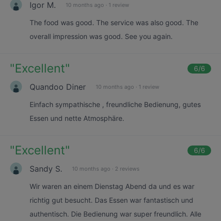
Igor M.
10 months ago
·
1 review
The food was good. The service was also good. The
overall impression was good. See you again.
"
Excellent
"
6
/6
Quandoo Diner
10 months ago
·
1 review
Einfach sympathische , freundliche Bedienung, gutes
Essen und nette Atmosphäre.
"
Excellent
"
6
/6
Sandy S.
10 months ago
·
2 reviews
Wir waren an einem Dienstag Abend da und es war
richtig gut besucht. Das Essen war fantastisch und
authentisch. Die Bedienung war super freundlich. Alle