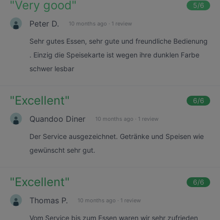
"
Very good
"
5
/6
Peter D.
10 months ago
·
1 review
Sehr gutes Essen, sehr gute und freundliche Bedienung
. Einzig die Speisekarte ist wegen ihre dunklen Farbe
schwer lesbar
"
Excellent
"
6
/6
Quandoo Diner
10 months ago
·
1 review
Der Service ausgezeichnet. Getränke und Speisen wie
gewünscht sehr gut.
"
Excellent
"
6
/6
Thomas P.
10 months ago
·
1 review
Vom Service bis zum Essen waren wir sehr zufrieden