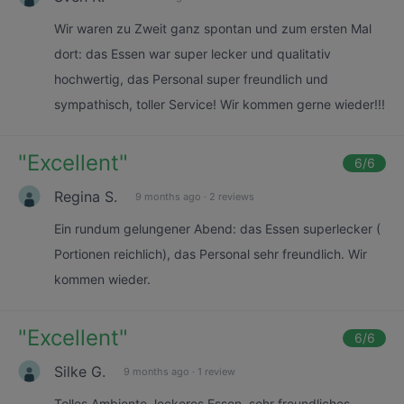
Wir waren zu Zweit ganz spontan und zum ersten Mal
dort: das Essen war super lecker und qualitativ
hochwertig, das Personal super freundlich und
sympathisch, toller Service! Wir kommen gerne wieder!!!
"
Excellent
"
6
/6
Regina S.
9 months ago
·
2 reviews
Ein rundum gelungener Abend: das Essen superlecker (
Portionen reichlich), das Personal sehr freundlich. Wir
kommen wieder.
"
Excellent
"
6
/6
Silke G.
9 months ago
·
1 review
Tolles Ambiente, leckeres Essen, sehr freundliches