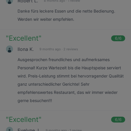
Robert L.
8 months ago
·
1 review
Danke fürs leckere Essen und die nette Bedienung.
Werden wir weiter empfehlen.
"
Excellent
"
6
/6
Ilona K.
9 months ago
·
2 reviews
Ausgesprochen freundliches und aufmerksames
Personal! Kurze Wartezeit bis die Hauptspeise serviert
wird. Preis-Leistung stimmt bei hervorragender Qualität
ganz unterschiedlicher Gerichte! Sehr
empfehlenswertes Restaurant, das wir immer wieder
gerne besuchen!!!
"
Excellent
"
6
/6
Evelyne J.
9 months ago
·
1 review