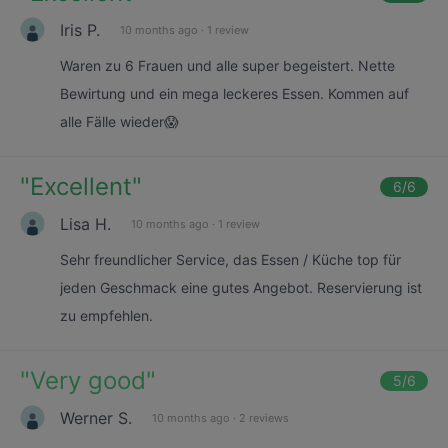
Iris P.
10 months ago
·
1 review
Waren zu 6 Frauen und alle super begeistert. Nette
Bewirtung und ein mega leckeres Essen. Kommen auf
alle Fälle wieder😱
"
Excellent
"
6
/6
Lisa H.
10 months ago
·
1 review
Sehr freundlicher Service, das Essen / Küche top für
jeden Geschmack eine gutes Angebot. Reservierung ist
zu empfehlen.
"
Very good
"
5
/6
Werner S.
10 months ago
·
2 reviews