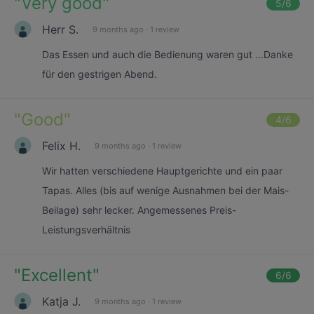
"
Very good
"
5
/6
Herr S.
9 months ago
·
1 review
Das Essen und auch die Bedienung waren gut ...Danke
für den gestrigen Abend.
"
Good
"
4
/6
Felix H.
9 months ago
·
1 review
Wir hatten verschiedene Hauptgerichte und ein paar
Tapas. Alles (bis auf wenige Ausnahmen bei der Mais-
Beilage) sehr lecker. Angemessenes Preis-
Leistungsverhältnis
"
Excellent
"
6
/6
Katja J.
9 months ago
·
1 review