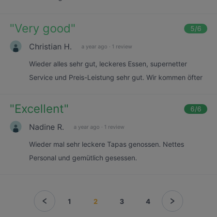
"
Very good
"
5
/6
Christian H.
a year ago
·
1 review
Wieder alles sehr gut, leckeres Essen, supernetter
Service und Preis-Leistung sehr gut. Wir kommen öfter
"
Excellent
"
6
/6
Nadine R.
a year ago
·
1 review
Wieder mal sehr leckere Tapas genossen. Nettes
Personal und gemütlich gesessen.
1
2
3
4