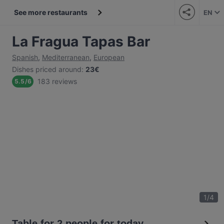
See more restaurants
EN
La Fragua Tapas Bar
Spanish
,
Mediterranean
,
European
Dishes priced around
:
23€
183 reviews
5.5
/
6
1
/
4
Table for 2 people for today