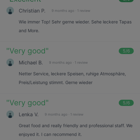
Christian P.
9 months ago
·
1 review
Wie immer Top! Sehr gerne wieder. Sehe leckere Tapas
and More.
"
Very good
"
5
/6
Michael B.
9 months ago
·
1 review
Netter Service, leckere Speisen, ruhige Atmosphäre,
Preis/Leistung stimmt. Gerne wieder
"
Very good
"
5
/6
Lenka V.
9 months ago
·
1 review
Great food and really friendly and professional staff. We
enjoyed it. I can recommend it.