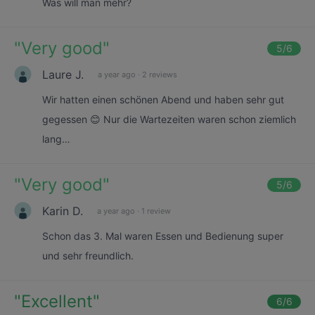
Was will man mehr?
"
Very good
"
5
/6
Laure J.
a year ago
·
2 reviews
Wir hatten einen schönen Abend und haben sehr gut
gegessen 😊 Nur die Wartezeiten waren schon ziemlich
lang…
"
Very good
"
5
/6
Karin D.
a year ago
·
1 review
Schon das 3. Mal waren Essen und Bedienung super
und sehr freundlich.
"
Excellent
"
6
/6