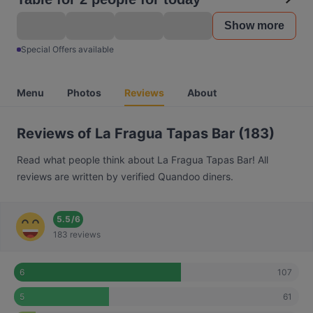
Show more
Special Offers available
Menu
Photos
Reviews
About
Reviews of La Fragua Tapas Bar (183)
Read what people think about La Fragua Tapas Bar! All
reviews are written by verified Quandoo diners.
5.5
/
6
183 reviews
107
6
61
5