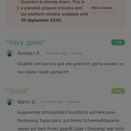
Quandoo is closing down. This is
i
a planned, phased process and
More details
our platform remains available until
30 September 2026
.
"
Very good
"
5
/6
Norbert P.
9 months ago
·
1 review
Qualität und Service gut wie gewohnt, gerne wieder, es
hat wieder Spaß gemacht!
"
Good
"
4
/6
Mario D.
9 months ago
·
2 reviews
Angenehme Atmosphäre.Freundliche aufmerksame
Bedienung.Tapas ganz gut.Meine Schweinefiltspieße
waren auf dem Punkt gegrillt.Salat ( Dressing) war nicht