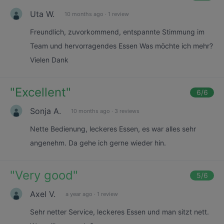
Uta W.
10 months ago
·
1 review
Freundlich, zuvorkommend, entspannte Stimmung im
Team und hervorragendes Essen Was möchte ich mehr?
Vielen Dank
"
Excellent
"
6
/6
Sonja A.
10 months ago
·
3 reviews
Nette Bedienung, leckeres Essen, es war alles sehr
angenehm. Da gehe ich gerne wieder hin.
"
Very good
"
5
/6
Axel V.
a year ago
·
1 review
Sehr netter Service, leckeres Essen und man sitzt nett.