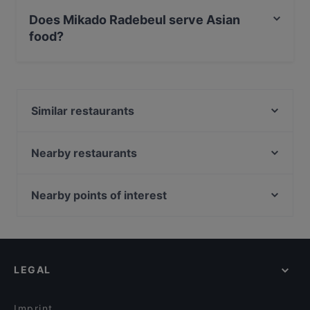
Debit / Maestro Card, Contactless payment.
Does Mikado Radebeul serve Asian
food?
Yes, the restaurant Mikado Radebeul serves Asian food
and also serves Japanese, Asian Fusion food.
Similar restaurants
Lößnitztalschänke - Restaurant Radebeul
Mikado Cuisine
Nearby restaurants
Die ELBUFEREI
Via Re
nr13 - Genuss am Hafen
Pho Xua - Viet Streetfood
Nearby points of interest
Gaststätte Zur Schmiede
VEGAN HOUSE Neustadt
Bahnhof Senefelderplatz, Berlin
Mythos Palace
Phở Mum
Zionskirchplatz, Berlin
China Restaurant China Zeit
Mi-Ka-Do Japanisches Restaurant & Sushi- Bar
Wasserturm, Berlin
Room seventy
Lila Soße
LEGAL
Bahnhof Rosa-Luxemburg-Platz, Berlin
Que Chevere
Tagesbar Loewe
Bahnhof Rosenthaler Platz, Berlin
Tô
Captain Ali
Imprint