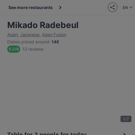
See more restaurants
EN
Mikado Radebeul
Asian
,
Japanese
,
Asian Fusion
Dishes priced around
:
14€
12 reviews
5.2
/
6
1
/
7
Table for 2 people for today