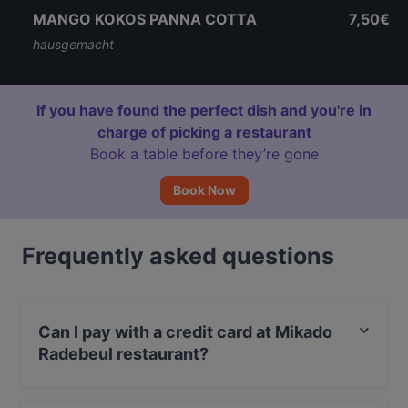
MANGO KOKOS PANNA COTTA
7,50€
hausgemacht
If you have found the perfect dish and you're in
charge of picking a restaurant
Book a table before they’re gone
Book Now
Frequently asked questions
Can I pay with a credit card at Mikado
Radebeul restaurant?
Yes, you can pay with Apple Pay, Visa, MasterCard,