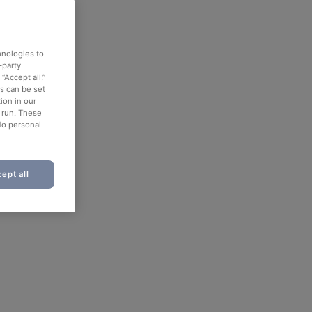
hnologies to
-party
“Accept all,”
es can be set
ion in our
o run. These
No personal
ept all