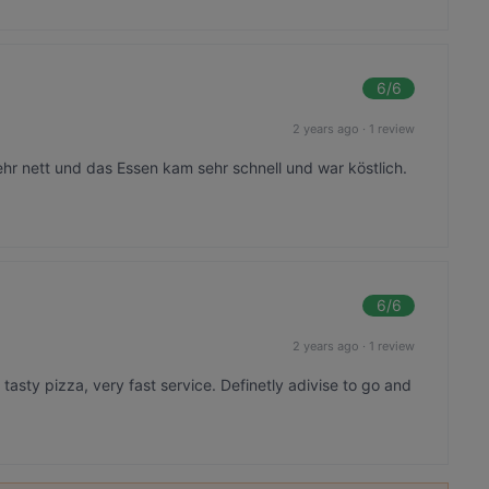
6
/6
2 years ago
·
1 review
ehr nett und das Essen kam sehr schnell und war köstlich.
6
/6
2 years ago
·
1 review
 tasty pizza, very fast service. Definetly adivise to go and