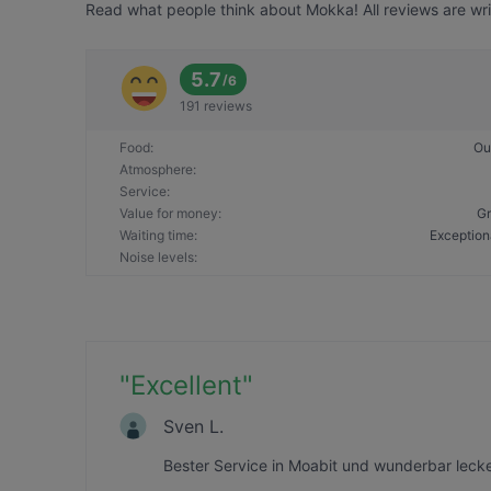
Read what people think about Mokka! All reviews are wri
5.7
/
6
191 reviews
Food
:
Ou
Atmosphere
:
Service
:
Value for money
:
Gr
Waiting time
:
Exception
Noise levels
:
"
Excellent
"
Sven L.
Bester Service in Moabit und wunderbar lecker