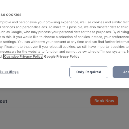
se cookies
 improve and personalise your browsing experience, we use cookies and similar tec
 services and personalise ads. To make this possible, we also transfer data to third
such as Google, who may process your personal data for these purposes. By clicking 
 to this. If you would like to choose a selection of cookies instead, your preferenc
ie settings. You can withdraw your consent at any time and can find further informat
cy. Please note that even if you reject all cookies, we still have important cookies t
 necessary for the website to function and cannot be switched off in our systems. 
d.
Quandoo Privacy Policy
Google Privacy Policy
ie settings
Only Required
Acc
See all 11 photos
out
Book Now