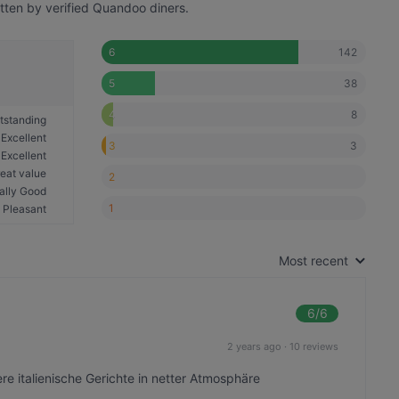
tten by verified Quandoo diners.
142
6
38
5
8
4
tstanding
Excellent
3
3
Excellent
eat value
2
ally Good
1
Pleasant
Most recent
6
/6
2 years ago
·
10 reviews
e italienische Gerichte in netter Atmosphäre