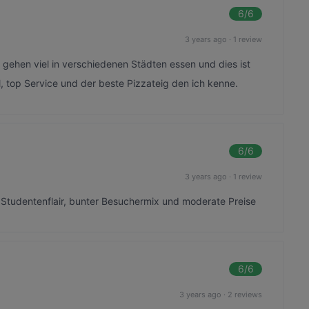
6
/6
3 years ago
·
1 review
 gehen viel in verschiedenen Städten essen und dies ist
al, top Service und der beste Pizzateig den ich kenne.
6
/6
3 years ago
·
1 review
 Studentenflair, bunter Besuchermix und moderate Preise
6
/6
3 years ago
·
2 reviews