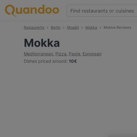
Restaurants
Berlin
Moabit
Mokka
Mokka Reviews
Mokka
Mediterranean
,
Pizza
,
Pasta
,
European
Dishes priced around
:
10€