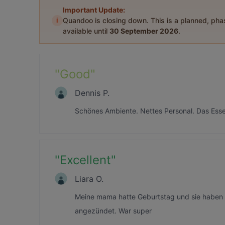
Important Update:
i
Quandoo is closing down. This is a planned, ph
available until
30 September 2026
.
"
Good
"
Dennis P.
Schönes Ambiente. Nettes Personal. Das Essen
"
Excellent
"
Liara O.
Meine mama hatte Geburtstag und sie haben a
angezündet. War super