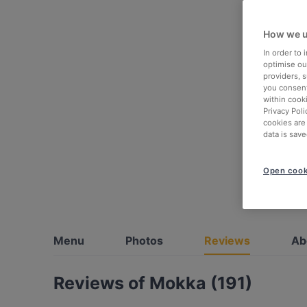
How we u
In order to
optimise our
providers, 
you consent
within cook
Privacy Poli
cookies are
data is save
Open cook
Menu
Photos
Reviews
Ab
Reviews of Mokka (191)