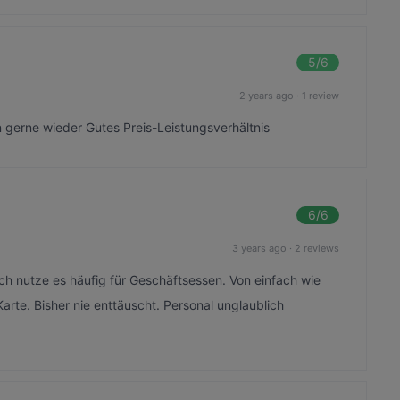
5
/6
2 years ago
·
1 review
 gerne wieder Gutes Preis-Leistungsverhältnis
6
/6
3 years ago
·
2 reviews
lich nutze es häufig für Geschäftsessen. Von einfach wie
r Karte. Bisher nie enttäuscht. Personal unglaublich