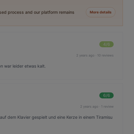
ased process and our platform remains
More details
4
/6
2 years ago
·
10 reviews
 war leider etwas kalt.
6
/6
2 years ago
·
1 review
uf dem Klavier gespielt und eine Kerze in einem Tiramisu