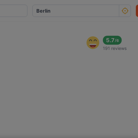
5.7
/
6
191 reviews