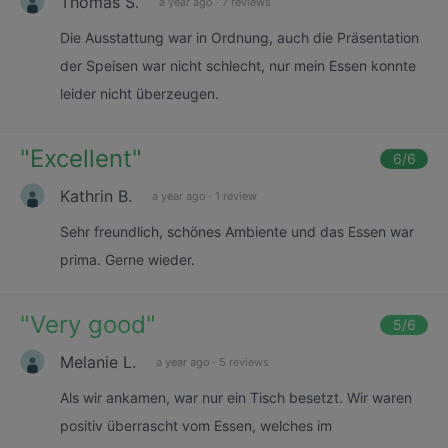
Thomas S.
a year ago
·
7 reviews
Die Ausstattung war in Ordnung, auch die Präsentation
der Speisen war nicht schlecht, nur mein Essen konnte
leider nicht überzeugen.
"
Excellent
"
6
/6
Kathrin B.
a year ago
·
1 review
Sehr freundlich, schönes Ambiente und das Essen war
prima. Gerne wieder.
"
Very good
"
5
/6
Melanie L.
a year ago
·
5 reviews
Als wir ankamen, war nur ein Tisch besetzt. Wir waren
positiv überrascht vom Essen, welches im