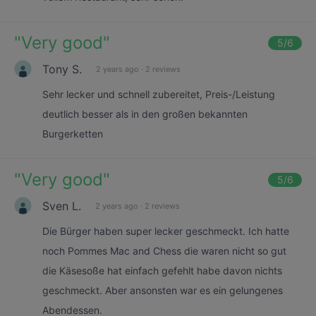
"
Very good
"
5
/6
Tony S.
2 years ago
·
2 reviews
Sehr lecker und schnell zubereitet, Preis-/Leistung
deutlich besser als in den großen bekannten
Burgerketten
"
Very good
"
5
/6
Sven L.
2 years ago
·
2 reviews
Die Bürger haben super lecker geschmeckt. Ich hatte
noch Pommes Mac and Chess die waren nicht so gut
die Käsesoße hat einfach gefehlt habe davon nichts
geschmeckt. Aber ansonsten war es ein gelungenes
Abendessen.