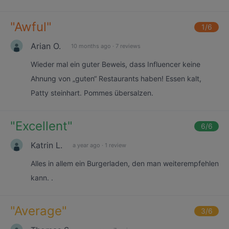
"
Awful
"
1
/6
Arian O.
10 months ago
·
7 reviews
Wieder mal ein guter Beweis, dass Influencer keine
Ahnung von „guten“ Restaurants haben! Essen kalt,
Patty steinhart. Pommes übersalzen.
"
Excellent
"
6
/6
Katrin L.
a year ago
·
1 review
Alles in allem ein Burgerladen, den man weiterempfehlen
kann. .
"
Average
"
3
/6