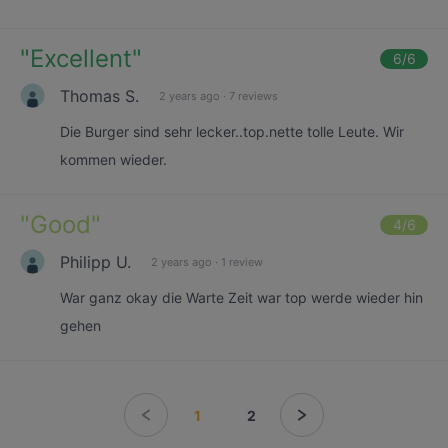
"
Excellent
"
6
/6
Thomas S.
2 years ago
·
7 reviews
Die Burger sind sehr lecker..top.nette tolle Leute. Wir
kommen wieder.
"
Good
"
4
/6
Philipp U.
2 years ago
·
1 review
War ganz okay die Warte Zeit war top werde wieder hin
gehen
1
2