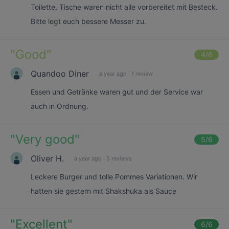
Toilette. Tische waren nicht alle vorbereitet mit Besteck.
Bitte legt euch bessere Messer zu.
"
Good
"
4
/6
Quandoo Diner
a year ago
·
1 review
Essen und Getränke waren gut und der Service war
auch in Ordnung.
"
Very good
"
5
/6
Oliver H.
a year ago
·
5 reviews
Leckere Burger und tolle Pommes Variationen. Wir
hatten sie gestern mit Shakshuka als Sauce
"
Excellent
"
6
/6