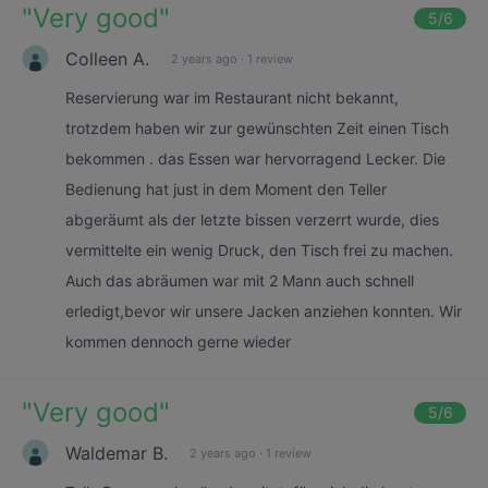
"
Very good
"
5
/6
Colleen A.
2 years ago
·
1 review
Reservierung war im Restaurant nicht bekannt,
trotzdem haben wir zur gewünschten Zeit einen Tisch
bekommen . das Essen war hervorragend Lecker. Die
Bedienung hat just in dem Moment den Teller
abgeräumt als der letzte bissen verzerrt wurde, dies
vermittelte ein wenig Druck, den Tisch frei zu machen.
Auch das abräumen war mit 2 Mann auch schnell
erledigt,bevor wir unsere Jacken anziehen konnten. Wir
kommen dennoch gerne wieder
"
Very good
"
5
/6
Waldemar B.
2 years ago
·
1 review