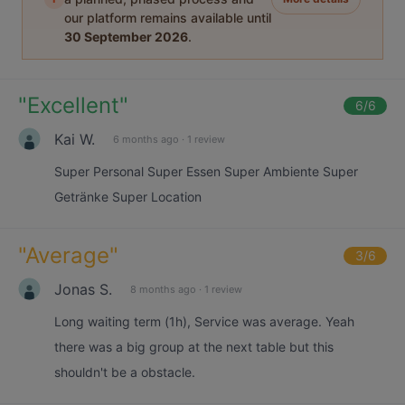
our platform remains available until
30 September 2026
.
"
Excellent
"
6
/6
Kai W.
6 months ago
·
1 review
Super Personal Super Essen Super Ambiente Super
Getränke Super Location
"
Average
"
3
/6
Jonas S.
8 months ago
·
1 review
Long waiting term (1h), Service was average. Yeah
there was a big group at the next table but this
shouldn't be a obstacle.