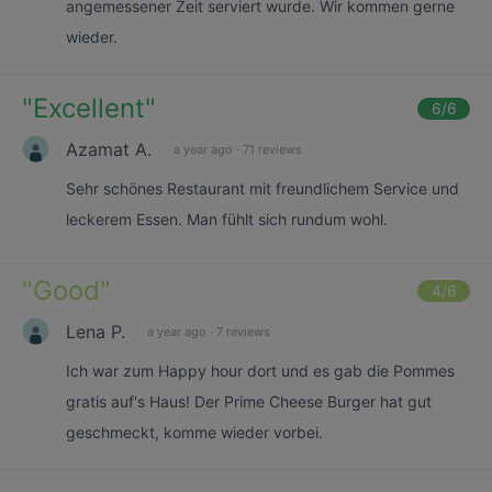
angemessener Zeit serviert wurde. Wir kommen gerne
wieder.
"
Excellent
"
6
/6
Azamat A.
a year ago
·
71 reviews
Sehr schönes Restaurant mit freundlichem Service und
leckerem Essen. Man fühlt sich rundum wohl.
"
Good
"
4
/6
Lena P.
a year ago
·
7 reviews
Ich war zum Happy hour dort und es gab die Pommes
gratis auf's Haus! Der Prime Cheese Burger hat gut
geschmeckt, komme wieder vorbei.