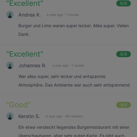
"
Excellent
"
6
/6
Andrea K.
a year ago
·
1 review
Burger und Limo waren super lecker. Alles super. Vielen
Dank.
"
Excellent
"
6
/6
Johannes R.
a year ago
·
1 review
War alles super, sehr lecker und entspannte
Atmosphäre. Das Ambiente war auch sehr entspannend.
"
Good
"
4
/6
Kerstin S.
a year ago
·
48 reviews
Ein etwa versteckt liegendes Burgerrestaurant mit einer
überschaubaren, aber sehr guten Karte. Es gibt auch