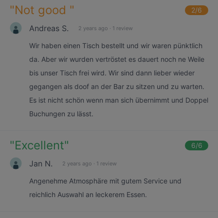
"
Not good
"
2
/6
Andreas S.
2 years ago
·
1 review
Wir haben einen Tisch bestellt und wir waren pünktlich
da. Aber wir wurden vertröstet es dauert noch ne Weile
bis unser Tisch frei wird. Wir sind dann lieber wieder
gegangen als doof an der Bar zu sitzen und zu warten.
Es ist nicht schön wenn man sich übernimmt und Doppel
Buchungen zu lässt.
"
Excellent
"
6
/6
Jan N.
2 years ago
·
1 review
Angenehme Atmosphäre mit gutem Service und
reichlich Auswahl an leckerem Essen.