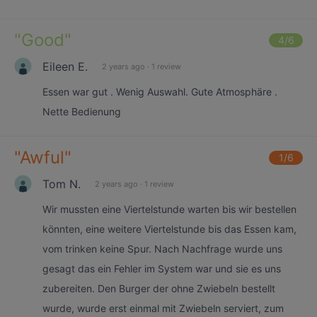
"
Good
"
4
/6
Eileen E.
2 years ago
·
1 review
Essen war gut . Wenig Auswahl. Gute Atmosphäre .
Nette Bedienung
"
Awful
"
1
/6
Tom N.
2 years ago
·
1 review
Wir mussten eine Viertelstunde warten bis wir bestellen
könnten, eine weitere Viertelstunde bis das Essen kam,
vom trinken keine Spur. Nach Nachfrage wurde uns
gesagt das ein Fehler im System war und sie es uns
zubereiten. Den Burger der ohne Zwiebeln bestellt
wurde, wurde erst einmal mit Zwiebeln serviert, zum