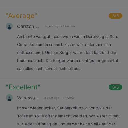
"
Average
"
3
/6
Carsten L.
a year ago
·
1 review
Ambiente war gut, auch wenn wir im Durchzug saßen.
Getränke kamen schnell. Essen war leider ziemlich
enttäuschend. Unsere Burger waren fast kalt und die
Pommes auch. Die Burger waren nicht gut angerichtet,
sah alles nach schnell, schnell aus.
"
Excellent
"
6
/6
Vanessa I.
a year ago
·
1 review
Immer wieder lecker, Sauberkeit bzw. Kontrolle der
Toiletten sollte öfter gemacht werden. Wir waren direkt
zur laden Öffnung da und es war keine Seife auf der