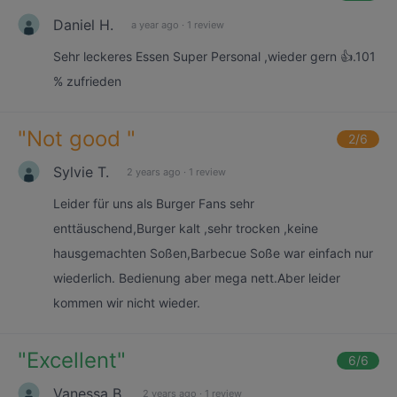
Daniel H.
a year ago
·
1 review
Sehr leckeres Essen Super Personal ,wieder gern 👍.101
% zufrieden
"
Not good
"
2
/6
Sylvie T.
2 years ago
·
1 review
Leider für uns als Burger Fans sehr
enttäuschend,Burger kalt ,sehr trocken ,keine
hausgemachten Soßen,Barbecue Soße war einfach nur
wiederlich. Bedienung aber mega nett.Aber leider
kommen wir nicht wieder.
"
Excellent
"
6
/6
Vanessa B.
2 years ago
·
1 review