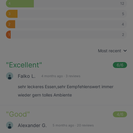
12
4
5
3
4
2
2
1
Most recent
"
Excellent
"
6
/6
Falko L.
4 months ago
·
3 reviews
sehr leckeres Essen,sehr Eempfehlenswert immer
wieder gern tolles Ambiente
"
Good
"
4
/6
Alexander G.
5 months ago
·
20 reviews