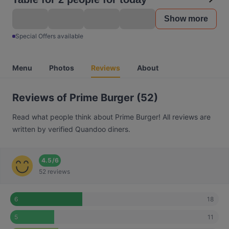
Show more
Special Offers available
Menu
Photos
Reviews
About
Reviews of Prime Burger (52)
Read what people think about Prime Burger! All reviews are
written by verified Quandoo diners.
4.5
/
6
52 reviews
18
6
11
5