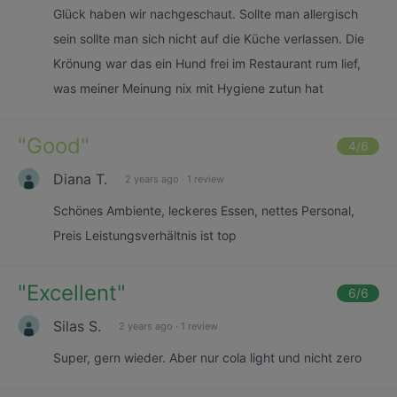
Glück haben wir nachgeschaut. Sollte man allergisch
sein sollte man sich nicht auf die Küche verlassen. Die
Krönung war das ein Hund frei im Restaurant rum lief,
was meiner Meinung nix mit Hygiene zutun hat
"
Good
"
4
/6
Diana T.
2 years ago
·
1 review
Schönes Ambiente, leckeres Essen, nettes Personal,
Preis Leistungsverhältnis ist top
"
Excellent
"
6
/6
Silas S.
2 years ago
·
1 review
Super, gern wieder. Aber nur cola light und nicht zero