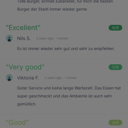
Tolle Burger, schnell zubereitet, für mich die besten
Burger der Stadt immer wieder gerne
"
Excellent
"
6
/6
Nils S.
2 years ago
·
1 review
Es ist immer wieder sehr gut und sehr zu empfehlen.
"
Very good
"
5
/6
Viktoria F.
2 years ago
·
1 review
Guter Service und keine lange Wartezeit. Das Essen hat
super geschmeckt und das Ambiente ist auch sehr
gemütlich.
"
Good
"
4
/6