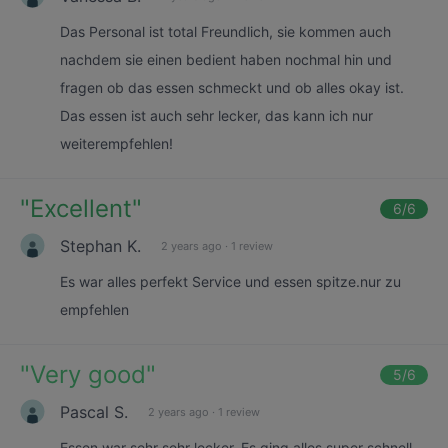
Das Personal ist total Freundlich, sie kommen auch
nachdem sie einen bedient haben nochmal hin und
fragen ob das essen schmeckt und ob alles okay ist.
Das essen ist auch sehr lecker, das kann ich nur
weiterempfehlen!
"
Excellent
"
6
/6
Stephan K.
2 years ago
·
1 review
Es war alles perfekt Service und essen spitze.nur zu
empfehlen
"
Very good
"
5
/6
Pascal S.
2 years ago
·
1 review
Essen war sehr sehr lecker. Es ging alles super schnell