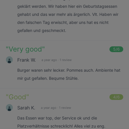
geklärt werden. Wir haben hier ein Geburtstagsessen
gehabt und das war mehr als ärgerlich. Vlt. Haben wir
den falschen Tag erwischt, aber uns hat es nicht
gefallen und geschmeckt.
"
Very good
"
5
/6
Frank W.
a year ago
·
1 review
Burger waren sehr lecker. Pommes auch. Ambiente hat
mir gut gefallen. Bequme Stühle.
"
Good
"
4
/6
Sarah K.
a year ago
·
1 review
Das Essen war top, der Service ok und die
Platzverhältnisse schrecklich! Alles viel zu eng.