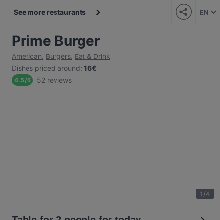
See more restaurants
EN
Prime Burger
American
,
Burgers
,
Eat & Drink
Dishes priced around
:
16€
52 reviews
4.5
/
6
1
/
4
Table for 2 people for today