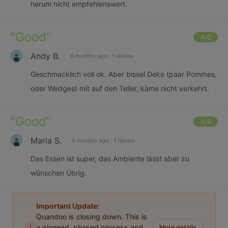
herum nicht empfehlenswert.
"
Good
"
4
/6
Andy B.
6 months ago
·
1 review
Geschmacklich voll ok. Aber bissel Deko (paar Pommes,
oder Wedges) mit auf den Teller, käme nicht verkehrt.
"
Good
"
4
/6
Maria S.
6 months ago
·
1 review
Das Essen ist super, das Ambiente lässt aber zu
wünschen Übrig.
Important Update:
Quandoo is closing down. This is
i
a planned, phased process and
More details