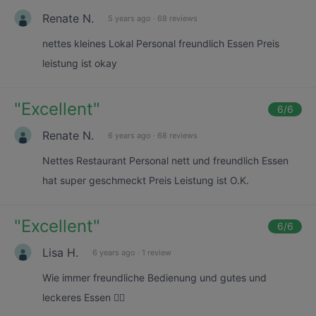
Renate N.
5 years ago
·
68 reviews
nettes kleines Lokal Personal freundlich Essen Preis
leistung ist okay
"
Excellent
"
6
/6
Renate N.
6 years ago
·
68 reviews
Nettes Restaurant Personal nett und freundlich Essen
hat super geschmeckt Preis Leistung ist O.K.
"
Excellent
"
6
/6
Lisa H.
6 years ago
·
1 review
Wie immer freundliche Bedienung und gutes und
leckeres Essen 👍🏻