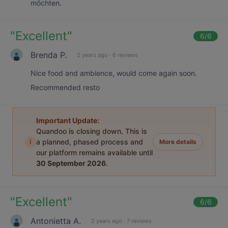
möchten.
"
Excellent
"
6
/6
Brenda P.
2 years ago
·
6 reviews
Nice food and ambience, would come again soon.
Recommended resto
Important Update:
Quandoo is closing down. This is
i
a planned, phased process and
More details
our platform remains available until
30 September 2026
.
"
Excellent
"
6
/6
Antonietta A.
2 years ago
·
7 reviews