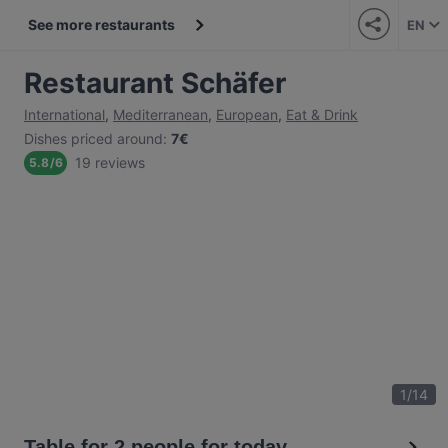
See more restaurants
EN
Restaurant Schäfer
International
,
Mediterranean
,
European
,
Eat & Drink
Dishes priced around
:
7€
19 reviews
5.8
/
6
1
/
14
Table for 2 people for today