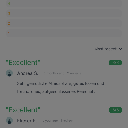
4
3
2
1
Most recent
"
Excellent
"
6
/6
Andrea S.
5 months ago
·
2 reviews
Sehr gemütliche Atmosphäre, gutes Essen und
freundliches, aufgeschlossenes Personal .
"
Excellent
"
6
/6
Elieser K.
a year ago
·
1 review