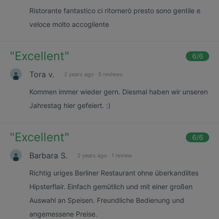
Ristorante fantastico ci ritornerò presto sono gentile e
veloce molto accogliente
"
Excellent
"
6
/6
Tora v.
2 years ago
·
5 reviews
Kommen immer wieder gern. Diesmal haben wir unseren
Jahrestag hier gefeiert. :)
"
Excellent
"
6
/6
Barbara S.
2 years ago
·
1 review
Richtig uriges Berliner Restaurant ohne überkandiltes
Hipsterflair. Einfach gemütlich und mit einer großen
Auswahl an Speisen. Freundliche Bedienung und
angemessene Preise.