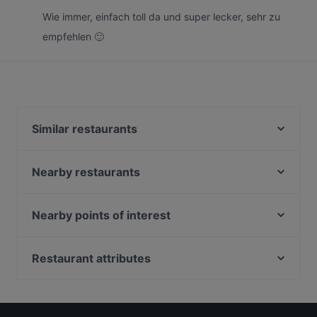
Wie immer, einfach toll da und super lecker, sehr zu
empfehlen 🙂
Similar restaurants
Dastoor - indisches und pakistanisches Restaurant
Granny‘s 한상
Nearby restaurants
Taverna Hellas Wedding
Bonfini Ristorante
Restaurant Pamfilya
Momenti Di Vini Salumeria & Enoteca
Nearby points of interest
OOFT COFFEE&LUNCH
The Bird
U-Bahn Stüttgenhof, Cologne
Trattoria La Dolce Vita
Song Nguu Wasserbüffel
U-Bahn Weiden West, Cologne
Restaurant attributes
Shikgoo
Gujrat Spice Restaurant
Family-friendly Restaurants in Berlin
Sushi & Asian Tveita
Tbilisi
Casual Restaurants in Berlin
Churrolade
Markthallen Bar