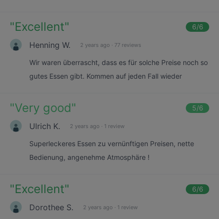
"
Excellent
"
6
/6
Henning W.
2 years ago
·
77 reviews
Wir waren überrascht, dass es für solche Preise noch so
gutes Essen gibt. Kommen auf jeden Fall wieder
"
Very good
"
5
/6
Ulrich K.
2 years ago
·
1 review
Superleckeres Essen zu vernünftigen Preisen, nette
Bedienung, angenehme Atmosphäre !
"
Excellent
"
6
/6
Dorothee S.
2 years ago
·
1 review