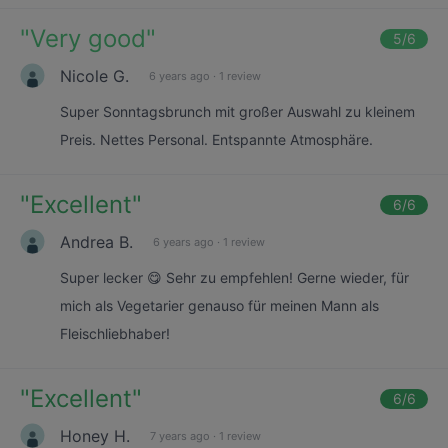
"
Very good
"
5
/6
Nicole G.
6 years ago
·
1 review
Super Sonntagsbrunch mit großer Auswahl zu kleinem
Preis. Nettes Personal. Entspannte Atmosphäre.
"
Excellent
"
6
/6
Andrea B.
6 years ago
·
1 review
Super lecker 😋 Sehr zu empfehlen! Gerne wieder, für
mich als Vegetarier genauso für meinen Mann als
Fleischliebhaber!
"
Excellent
"
6
/6
Honey H.
7 years ago
·
1 review